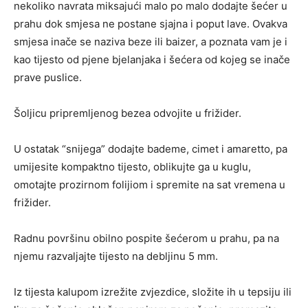
nekoliko navrata miksajući malo po malo dodajte šećer u
prahu dok smjesa ne postane sjajna i poput lave. Ovakva
smjesa inače se naziva beze ili baizer, a poznata vam je i
kao tijesto od pjene bjelanjaka i šećera od kojeg se inače
prave puslice.
Šoljicu pripremljenog bezea odvojite u frižider.
U ostatak “snijega” dodajte bademe, cimet i amaretto, pa
umijesite kompaktno tijesto, oblikujte ga u kuglu,
omotajte prozirnom folijiom i spremite na sat vremena u
frižider.
Radnu površinu obilno pospite šećerom u prahu, pa na
njemu razvaljajte tijesto na debljinu 5 mm.
Iz tijesta kalupom izrežite zvjezdice, složite ih u tepsiju ili