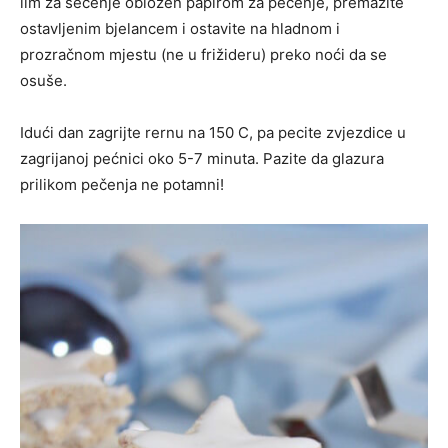
lim za šečenje obložen papirom za pečenje, premazite
ostavljenim bjelancem i ostavite na hladnom i
prozračnom mjestu (ne u frižideru) preko noći da se
osuše.
Idući dan zagrijte rernu na 150 C, pa pecite zvjezdice u
zagrijanoj pećnici oko 5-7 minuta. Pazite da glazura
prilikom pečenja ne potamni!