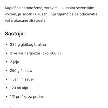
Kuglof sa narandžama, zdravim i ukusnim sezonskim
voćem, je sočan i ukusan, i vjerujemo da će oduševiti i
vaše ukućane ali i goste.
Sastojci:
385 g glatkog brašna
3 velike narandže (oko 400 g)
3 jaja
250 g šećera
1 vanilin šećer
120 ml ulja
1/2 praška za pecivo