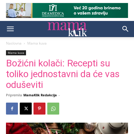
Naslovna
Mama kuva
Mama kuva
Božićni kolači: Recepti su
toliko jednostavni da će vas
oduševiti
Pripremila
MamaKlik Redakcija
-