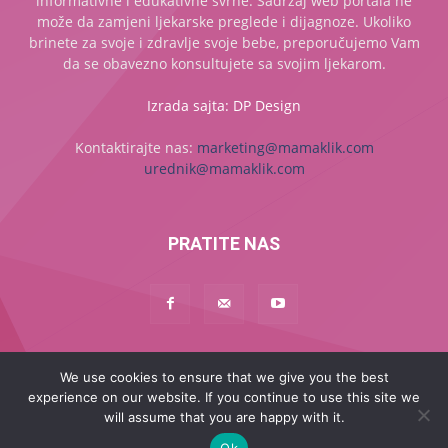
informativne i edukativne svrhe. Sadržaj web portala ne
može da zamjeni ljekarske preglede i dijagnoze. Ukoliko
brinete za svoje i zdravlje svoje bebe, preporučujemo Vam
da se obavezno konsultujete sa svojim ljekarom.
Izrada sajta: DP Design
Kontaktirajte nas:
marketing@mamaklik.com
urednik@mamaklik.com
PRATITE NAS
We use cookies to ensure that we give you the best
Naslovna
Začeće
Trudnoća
Beba
Dijete
Mama
experience on our website. If you continue to use this site we
MAMA PLUS
will assume that you are happy with it.
© 2017 - 2025 - Sva prava zadržana
Ok