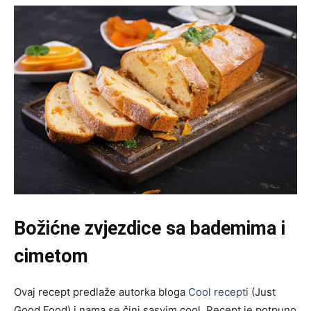
Božićne zvjezdice sa bademima i
cimetom
Ovaj recept predlaže autorka bloga
Cool recepti
(Just
Good Food) i nama se čini sasvim cool. Recept je potpuno