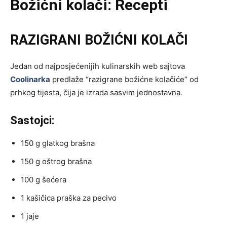
Božićni kolači: Recepti
RAZIGRANI BOŽIĆNI KOLAČI
Jedan od najposjećenijih kulinarskih web sajtova
Coolinarka
predlaže “razigrane božićne kolačiće” od
prhkog tijesta, čija je izrada sasvim jednostavna.
Sastojci:
150 g glatkog brašna
150 g oštrog brašna
100 g šećera
1 kašičica praška za pecivo
1 jaje