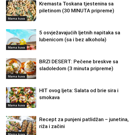
Kremasta Toskana tjestenina sa
piletinom (30 MINUTA pripreme)
Mama kuva
5 osvježavajućih ljetnih napitaka sa
lubenicom (sa i bez alkohola)
Mama kuva
BRZI DESERT: Pečene breskve sa
sladoledom (3 minuta pripreme)
Mama kuva
HIT ovog ljeta: Salata od brie sira i
smokava
Mama kuva
Recept za punjeni patlidžan – junetina,
riža i začini
Mama kuva