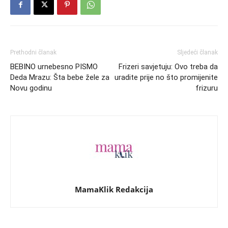
Prethodni članak
Sljedeći članak
BEBINO urnebesno PISMO
Frizeri savjetuju: Ovo treba da
Deda Mrazu: Šta bebe žele za
uradite prije no što promijenite
Novu godinu
frizuru
MamaKlik Redakcija