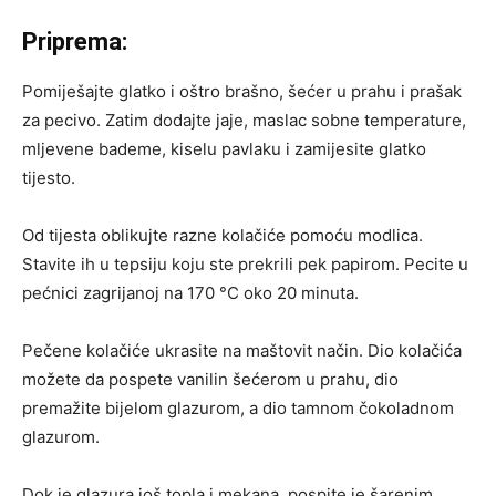
Priprema:
Pomiješajte glatko i oštro brašno, šećer u prahu i prašak
za pecivo. Zatim dodajte jaje, maslac sobne temperature,
mljevene bademe, kiselu pavlaku i zamijesite glatko
tijesto.
Od tijesta oblikujte razne kolačiće pomoću modlica.
Stavite ih u tepsiju koju ste prekrili pek papirom. Pecite u
pećnici zagrijanoj na 170 °C oko 20 minuta.
Pečene kolačiće ukrasite na maštovit način. Dio kolačića
možete da pospete vanilin šećerom u prahu, dio
premažite bijelom glazurom, a dio tamnom čokoladnom
glazurom.
Dok je glazura još topla i mekana, pospite je šarenim