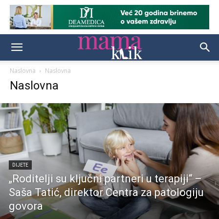
Naslovna
Naslovna
Naslovna
DIJETE
„Roditelji su ključni partneri u terapiji“ –
Saša Tatić, direktor Centra za patologiju
govora