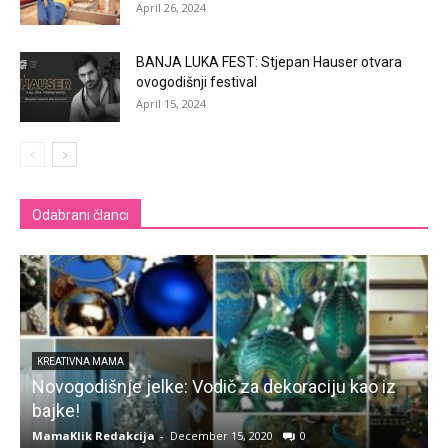
April 26, 2024
BANJA LUKA FEST: Stjepan Hauser otvara
ovogodišnji festival
April 15, 2024
Odabrani članci
KREATIVNA MAMA
Novogodišnje jelke: Vodič za dekoraciju kao iz
bajke!
MamaKlik Redakcija
-
December 15, 2020
0