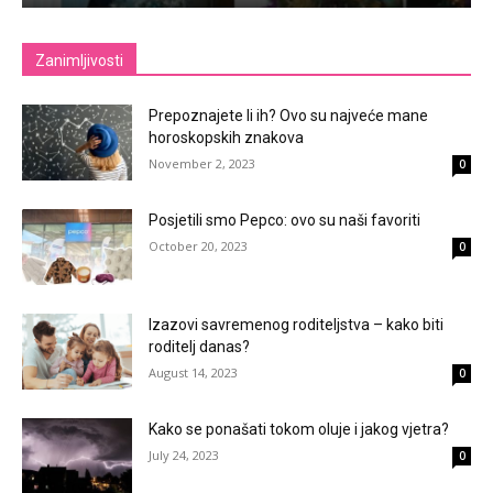
Zanimljivosti
Prepoznajete li ih? Ovo su najveće mane
horoskopskih znakova
November 2, 2023
0
Posjetili smo Pepco: ovo su naši favoriti
October 20, 2023
0
Izazovi savremenog roditeljstva – kako biti
roditelj danas?
August 14, 2023
0
Kako se ponašati tokom oluje i jakog vjetra?
July 24, 2023
0