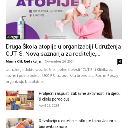
Alergije
Druga Škola atopije u organizaciji Udruženja
CUTIS: Nova saznanja za roditelje,...
MamaKlik Redakcija
-
November 26, 2024
0
Udruženje doktora za kožne i polne bolesti "CUTIS" i Klinika za
kožne i polne bolesti UKC RS, uz podršku brenda La Roche-Posay,
organizuju besplatne...
Proljećni raspust: zabavne aktivnosti za djecu
(i cijelu porodicu)
April 26, 2024
Revolucija u estetici – otkrijte tajnu Jalupro
biorevitalizacije