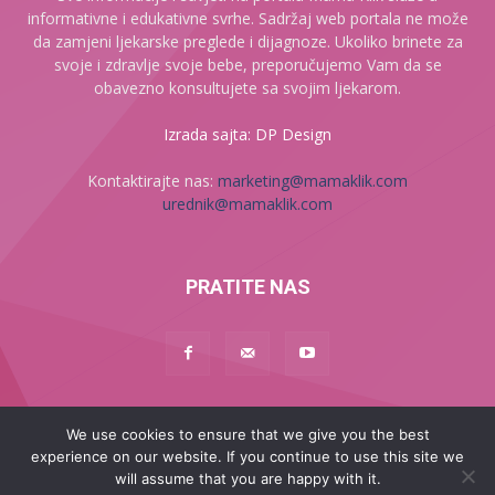
informativne i edukativne svrhe. Sadržaj web portala ne može
da zamjeni ljekarske preglede i dijagnoze. Ukoliko brinete za
svoje i zdravlje svoje bebe, preporučujemo Vam da se
obavezno konsultujete sa svojim ljekarom.
Izrada sajta: DP Design
Kontaktirajte nas:
marketing@mamaklik.com
urednik@mamaklik.com
PRATITE NAS
We use cookies to ensure that we give you the best
Naslovna
Začeće
Trudnoća
Beba
Dijete
Mama
experience on our website. If you continue to use this site we
MAMA PLUS
will assume that you are happy with it.