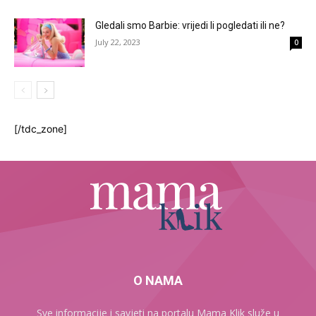
Gledali smo Barbie: vrijedi li pogledati ili ne?
July 22, 2023
0
[/tdc_zone]
O NAMA
Sve informacije i savjeti na portalu Mama Klik služe u