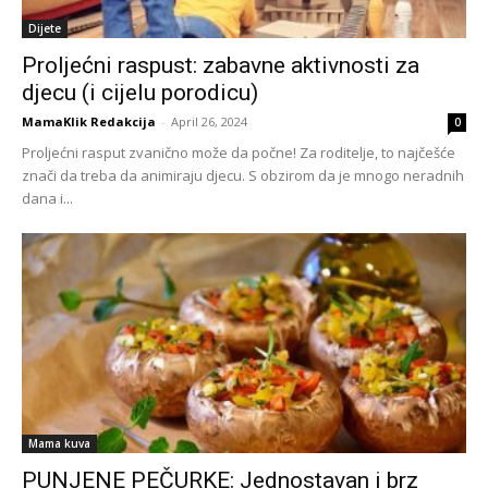
Dijete
Proljećni raspust: zabavne aktivnosti za
djecu (i cijelu porodicu)
MamaKlik Redakcija
-
April 26, 2024
0
Proljećni rasput zvanično može da počne! Za roditelje, to najčešće
znači da treba da animiraju djecu. S obzirom da je mnogo neradnih
dana i...
Mama kuva
PUNJENE PEČURKE: Jednostavan i brz