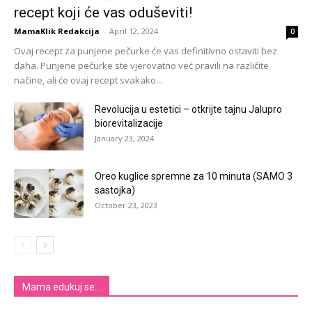
recept koji će vas oduševiti!
MamaKlik Redakcija
-
April 12, 2024
0
Ovaj recept za punjene pečurke će vas definitivno ostaviti bez
daha. Punjene pečurke ste vjerovatno već pravili na različite
načine, ali će ovaj recept svakako...
Revolucija u estetici – otkrijte tajnu Jalupro
biorevitalizacije
January 23, 2024
Oreo kuglice spremne za 10 minuta (SAMO 3
sastojka)
October 23, 2023
Mama edukuj se...