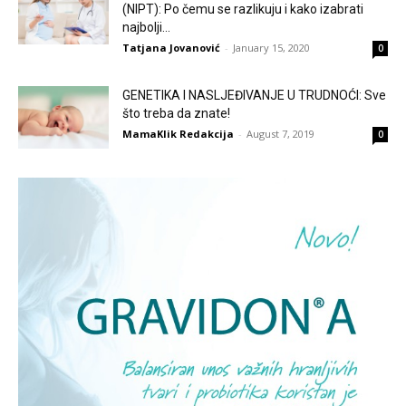
(NIPT): Po čemu se razlikuju i kako izabrati
najbolji...
Tatjana Jovanović
-
January 15, 2020
0
GENETIKA I NASLJEĐIVANJE U TRUDNOĆI: Sve
što treba da znate!
MamaKlik Redakcija
-
August 7, 2019
0