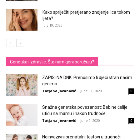
Kako spriječiti pretjerano znojenje lica tokom
ljeta?
July 19, 2023
Genetika i zdravlje: Šta nam geni poručuju?
ZAPISI NA DNK: Prenosimo li djeci strah našim
genima
Tatjana Jovanović
-
June 11, 2020
0
Snažna genetska povezanost: Bebine ćelije
utiču na mamu i nakon trudnoće
Tatjana Jovanović
-
June 9, 2020
0
Neinvazivni prenatalni testovi u trudnoći