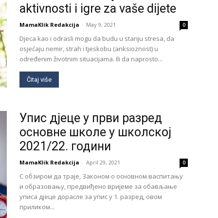
aktivnosti i igre za vaše dijete
MamaKlik Redakcija
-
May 9, 2021
0
Djeca kao i odrasli mogu da budu u stanju stresa, da
osjećaju nemir, strah i tjeskobu (anksioznost) u
određenim životnim situacijama. Ili da naprosto...
Čitaj više
Упис дјеце у први разред
основне школе у школској
2021/22. години
MamaKlik Redakcija
-
April 29, 2021
0
С обзиром да траје, Законом о основном васпитању
и образовању, предвиђено вријеме за обављање
уписа дјеце дорасле за упис у 1. разред, овом
приликом...