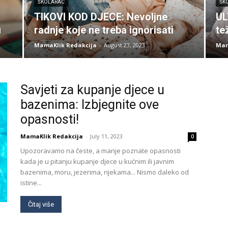
ŠKOLARAC
ŠK
TIKOVI KOD DJECE: Nevoljne
UL
u
radnje koje ne treba ignorisati
te
MamaKlik Redakcija
-
August 23, 2023
Mam
Savjeti za kupanje djece u
bazenima: Izbjegnite ove
opasnosti!
MamaKlik Redakcija
-
July 11, 2023
0
Upozoravamo na česte, a manje poznate opasnosti
kada je u pitanju kupanje djece u kućnim ili javnim
bazenima, moru, jezerima, rijekama... Nismo daleko od
istine...
Čitaj više