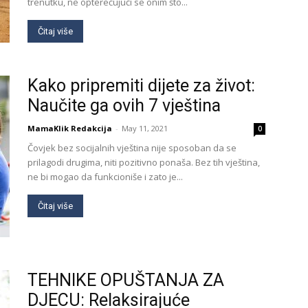
trenutku, ne opterećujući se onim što...
Čitaj više
Kako pripremiti dijete za život:
Naučite ga ovih 7 vještina
MamaKlik Redakcija
-
May 11, 2021
0
Čovjek bez socijalnih vještina nije sposoban da se
prilagodi drugima, niti pozitivno ponaša. Bez tih vještina,
ne bi mogao da funkcioniše i zato je...
Čitaj više
TEHNIKE OPUŠTANJA ZA
DJECU: Relaksirajuće