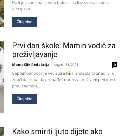
Da li je astma nasljedna bolest i da li je svaka astma -
alergijska...
Čitaj više
Prvi dan škole: Mamin vodič za
preživljavanje
MamaKlik Redakcija
-
August 31, 2021
0
Septembar počinje već sutra (
) i znaš šta to znači… To
znači da treba da pronađeš način za preživjeti prvi dan i
prvu sedmicu...
Čitaj više
Kako smiriti ljuto dijete ako