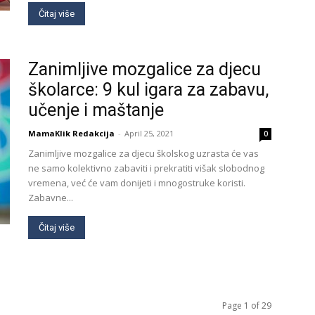
Čitaj više
Zanimljive mozgalice za djecu
školarce: 9 kul igara za zabavu,
učenje i maštanje
MamaKlik Redakcija
-
April 25, 2021
0
Zanimljive mozgalice za djecu školskog uzrasta će vas
ne samo kolektivno zabaviti i prekratiti višak slobodnog
vremena, već će vam donijeti i mnogostruke koristi.
Zabavne...
Čitaj više
Page 1 of 29