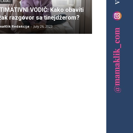
OLARAC
TIMATIVNI VODIČ: Kako obaviti
žak razgovor sa tinejdžerom?
aKlik Redakcija
-
July 26, 2023