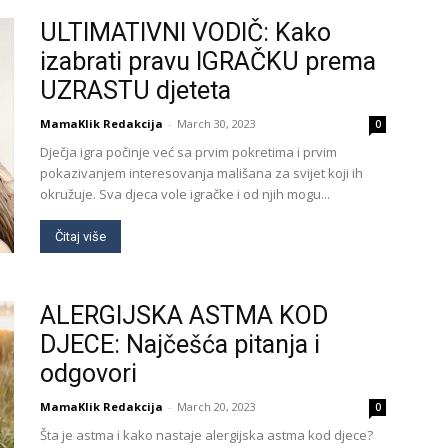
ULTIMATIVNI VODIČ: Kako
izabrati pravu IGRAČKU prema
UZRASTU djeteta
MamaKlik Redakcija
-
March 30, 2023
0
Dječja igra počinje već sa prvim pokretima i prvim
pokazivanjem interesovanja mališana za svijet koji ih
okružuje. Sva djeca vole igračke i od njih mogu...
Čitaj više
ALERGIJSKA ASTMA KOD
DJECE: Najčešća pitanja i
odgovori
MamaKlik Redakcija
-
March 20, 2023
0
Šta je astma i kako nastaje alergijska astma kod djece?