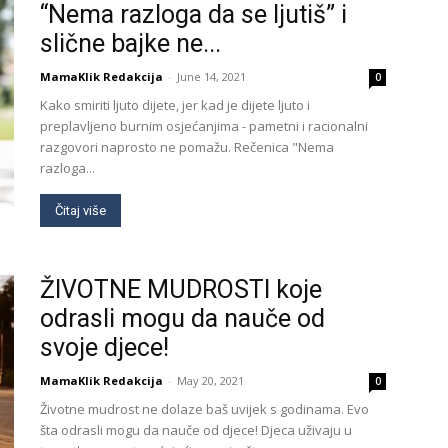
“Nema razloga da se ljutiš” i
slične bajke ne...
MamaKlik Redakcija
-
June 14, 2021
0
Kako smiriti ljuto dijete, jer kad je dijete ljuto i
preplavljeno burnim osjećanjima - pametni i racionalni
razgovori naprosto ne pomažu. Rečenica "Nema
razloga...
Čitaj više
ŽIVOTNE MUDROSTI koje
odrasli mogu da nauče od
svoje djece!
MamaKlik Redakcija
-
May 20, 2021
0
Životne mudrost ne dolaze baš uvijek s godinama. Evo
šta odrasli mogu da nauče od djece! Djeca uživaju u