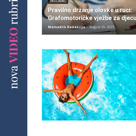
ŠKOLARAC
Pravilno držanje olovke u ruci:
Grafomotoričke vježbe za djec
MamaKlik Redakcija
-
August 29, 2023