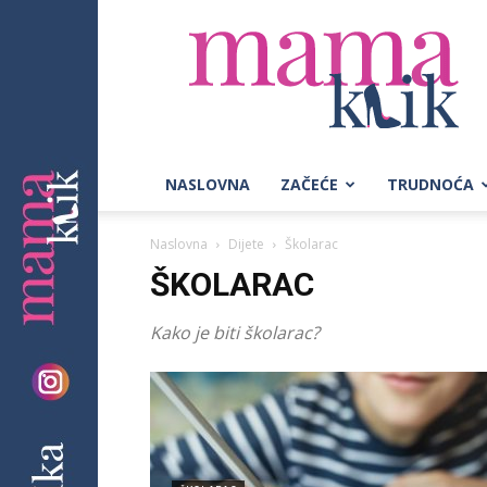
Mama
Klik
NASLOVNA
ZAČEĆE
TRUDNOĆA
Naslovna
Dijete
Školarac
ŠKOLARAC
Kako je biti školarac?