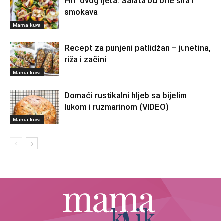
HIT ovog ljeta: Salata od brie sira i
smokava
Mama kuva
Recept za punjeni patlidžan – junetina,
riža i začini
Mama kuva
Domaći rustikalni hljeb sa bijelim
lukom i ruzmarinom (VIDEO)
Mama kuva