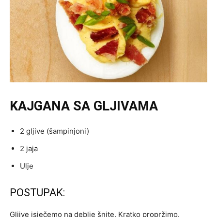
KAJGANA SA GLJIVAMA
2 gljive (šampinjoni)
2 jaja
Ulje
POSTUPAK:
Gljive isječemo na deblje šnite. Kratko propržimo.