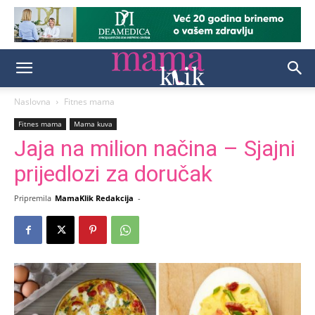
Naslovna
Fitnes mama
Fitnes mama
Mama kuva
Jaja na milion načina – Sjajni
prijedlozi za doručak
Pripremila
MamaKlik Redakcija
-