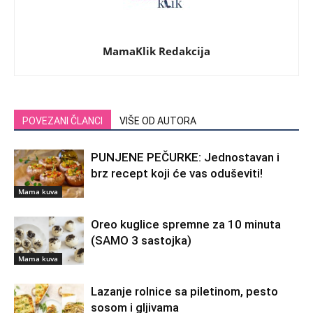
MamaKlik Redakcija
POVEZANI ČLANCI
VIŠE OD AUTORA
PUNJENE PEČURKE: Jednostavan i
brz recept koji će vas oduševiti!
Mama kuva
Oreo kuglice spremne za 10 minuta
(SAMO 3 sastojka)
Mama kuva
Lazanje rolnice sa piletinom, pesto
sosom i gljivama