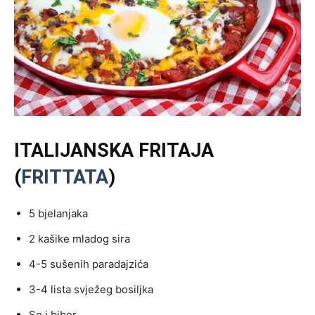
ITALIJANSKA FRITAJA
(
FRITTATA
)
5 bjelanjaka
2 kašike mladog sira
4-5 sušenih paradajzića
3-4 lista svježeg bosiljka
So i biber