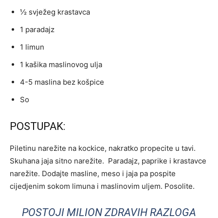
½ svježeg krastavca
1 paradajz
1 limun
1 kašika maslinovog ulja
4-5 maslina bez košpice
So
POSTUPAK:
Piletinu narežite na kockice, nakratko propecite u tavi.
Skuhana jaja sitno narežite. Paradajz, paprike i krastavce
narežite. Dodajte masline, meso i jaja pa pospite
cijedjenim sokom limuna i maslinovim uljem. Posolite.
POSTOJI MILION ZDRAVIH RAZLOGA