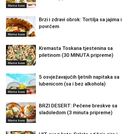
Mama kuva
Brzi i zdravi obrok: Tortilja sa jajima i
povrćem
Mama kuva
Kremasta Toskana tjestenina sa
piletinom (30 MINUTA pripreme)
Mama kuva
5 osvježavajućih ljetnih napitaka sa
lubenicom (sa i bez alkohola)
Mama kuva
BRZI DESERT: Pečene breskve sa
sladoledom (3 minuta pripreme)
Mama kuva