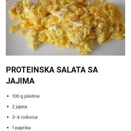
PROTEINSKA SALATA SA
JAJIMA
100 g piletine
2 jajeta
3-4 rotkvice
1 paprika