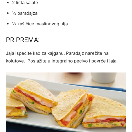
2 lista salate
½ paradajza
½ kašičice maslinovog ulja
PRIPREMA:
Jaja ispecite kao za kajganu. Paradajz narežite na
kolutove. Poslažite u integralno pecivo i povrće i jaja.