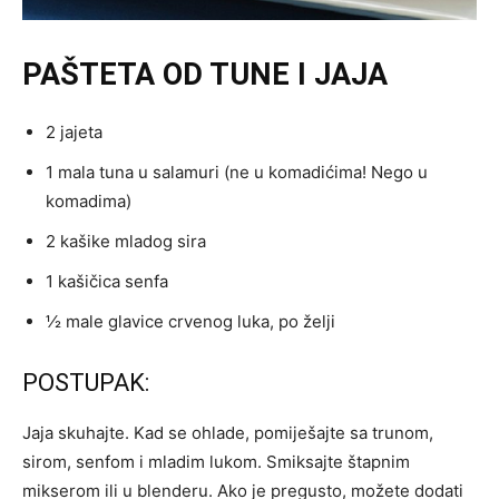
PAŠTETA OD TUNE I JAJA
2 jajeta
1 mala tuna u salamuri (ne u komadićima! Nego u
komadima)
2 kašike mladog sira
1 kašičica senfa
½ male glavice crvenog luka, po želji
POSTUPAK:
Jaja skuhajte. Kad se ohlade, pomiješajte sa trunom,
sirom, senfom i mladim lukom. Smiksajte štapnim
mikserom ili u blenderu. Ako je pregusto, možete dodati