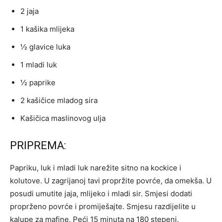
2 jaja
1 kašika mlijeka
½ glavice luka
1 mladi luk
½ paprike
2 kašičice mladog sira
Kašičica maslinovog ulja
PRIPREMA:
Papriku, luk i mladi luk narežite sitno na kockice i
kolutove. U zagrijanoj tavi propržite povrće, da omekša. U
posudi umutite jaja, mlijeko i mladi sir. Smjesi dodati
proprženo povrće i promiješajte. Smjesu razdijelite u
kalupe za mafine. Peći 15 minuta na 180 stepeni.