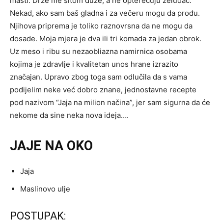
masti. Drže me sitom duže, a ne opterećuju želudac.
Nekad, ako sam baš gladna i za večeru mogu da prođu.
Njihova priprema je toliko raznovrsna da ne mogu da
dosade. Moja mjera je dva ili tri komada za jedan obrok.
Uz meso i ribu su nezaobliazna namirnica osobama
kojima je zdravlje i kvalitetan unos hrane izrazito
značajan. Upravo zbog toga sam odlučila da s vama
podijelim neke već dobro znane, jednostavne recepte
pod nazivom “Jaja na milion načina”, jer sam sigurna da će
nekome da sine neka nova ideja….
JAJE NA OKO
Jaja
Maslinovo ulje
POSTUPAK: