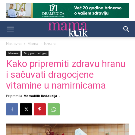
Naslovna
Mama
Ishrana
Ishrana
Moj prvi zalogaj
Kako pripremiti zdravu hranu
i sačuvati dragocjene
vitamine u namirnicama
Pripremila
MamaKlik Redakcija
-