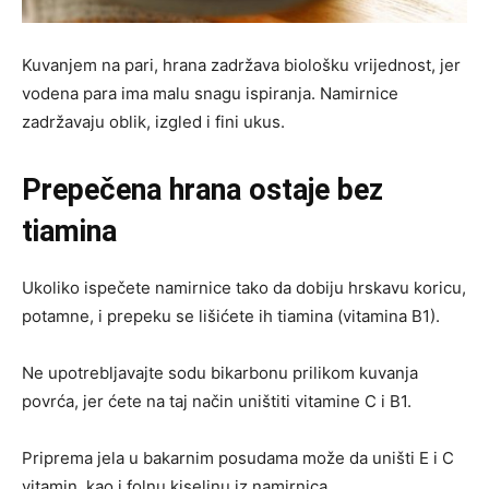
Kuvanjem na pari, hrana zadržava biološku vrijednost, jer
vodena para ima malu snagu ispiranja. Namirnice
zadržavaju oblik, izgled i fini ukus.
Prepečena hrana ostaje bez
tiamina
Ukoliko ispečete namirnice tako da dobiju hrskavu koricu,
potamne, i prepeku se lišićete ih tiamina (vitamina B1).
Ne upotrebljavajte sodu bikarbonu prilikom kuvanja
povrća, jer ćete na taj način uništiti vitamine C i B1.
Priprema jela u bakarnim posudama može da uništi E i C
vitamin, kao i folnu kiselinu iz namirnica.