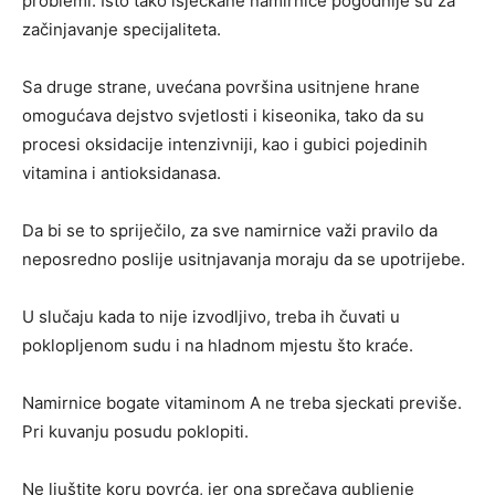
problemi. Isto tako isjeckane namirnice pogodnije su za
začinjavanje specijaliteta.
Sa druge strane, uvećana površina usitnjene hrane
omogućava dejstvo svjetlosti i kiseonika, tako da su
procesi oksidacije intenzivniji, kao i gubici pojedinih
vitamina i antioksidanasa.
Da bi se to spriječilo, za sve namirnice važi pravilo da
neposredno poslije usitnjavanja moraju da se upotrijebe.
U slučaju kada to nije izvodljivo, treba ih čuvati u
poklopljenom sudu i na hladnom mjestu što kraće.
Namirnice bogate vitaminom A ne treba sjeckati previše.
Pri kuvanju posudu poklopiti.
Ne ljuštite koru povrća, jer ona sprečava gubljenje