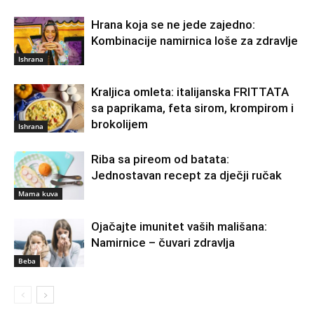
Hrana koja se ne jede zajedno:
Kombinacije namirnica loše za zdravlje
Ishrana
Kraljica omleta: italijanska FRITTATA
sa paprikama, feta sirom, krompirom i
brokolijem
Ishrana
Riba sa pireom od batata:
Jednostavan recept za dječji ručak
Mama kuva
Ojačajte imunitet vaših mališana:
Namirnice – čuvari zdravlja
Beba