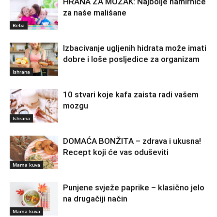
HRANA ZA MOZAK: Najbolje namirnice
za naše mališane
Beba
Izbacivanje ugljenih hidrata može imati
dobre i loše posljedice za organizam
Ishrana
10 stvari koje kafa zaista radi vašem
mozgu
Ishrana
DOMAĆA BONŽITA – zdrava i ukusna!
Recept koji će vas oduševiti
Mama kuva
Punjene svježe paprike – klasično jelo
na drugačiji način
Mama kuva