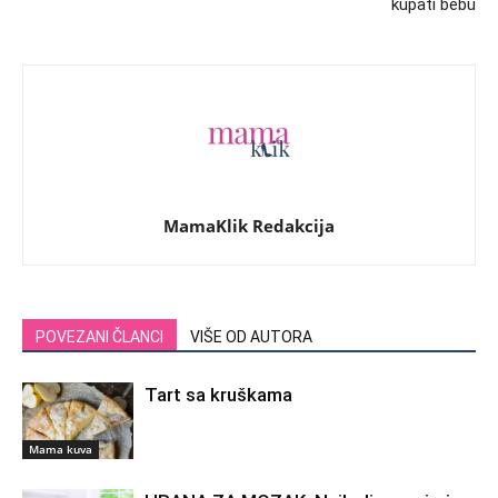
kupati bebu
MamaKlik Redakcija
POVEZANI ČLANCI
VIŠE OD AUTORA
Tart sa kruškama
Mama kuva