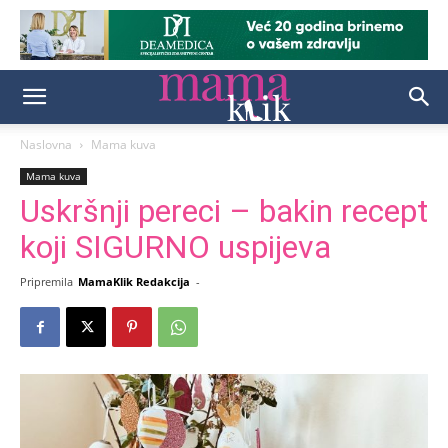
Naslovna
Mama kuva
Mama kuva
Uskršnji pereci – bakin recept
koji SIGURNO uspijeva
Pripremila
MamaKlik Redakcija
-