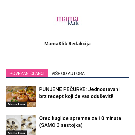
MamaKlik Redakcija
POVEZANI ČLANCI
VIŠE OD AUTORA
PUNJENE PEČURKE: Jednostavan i
brz recept koji će vas oduševiti!
Mama kuva
Oreo kuglice spremne za 10 minuta
(SAMO 3 sastojka)
Mama kuva