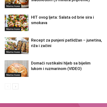
Mama kuva
HIT ovog ljeta: Salata od brie sira i
smokava
Mama kuva
Recept za punjeni patlidžan – junetina,
riža i začini
Mama kuva
Domaći rustikalni hljeb sa bijelim
lukom i ruzmarinom (VIDEO)
Mama kuva