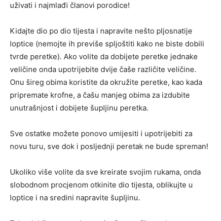
uživati i najmlađi članovi porodice!
Kidajte dio po dio tijesta i napravite nešto pljosnatije
loptice (nemojte ih previše spljoštiti kako ne biste dobili
tvrde peretke). Ako volite da dobijete peretke jednake
veličine onda upotrijebite dvije čaše različite veličine.
Onu šireg obima koristite da okružite peretke, kao kada
pripremate krofne, a čašu manjeg obima za izdubite
unutrašnjost i dobijete šupljinu peretka.
Sve ostatke možete ponovo umijesiti i upotrijebiti za
novu turu, sve dok i posljednji peretak ne bude spreman!
Ukoliko više volite da sve kreirate svojim rukama, onda
slobodnom procjenom otkinite dio tijesta, oblikujte u
loptice i na sredini napravite šupljinu.