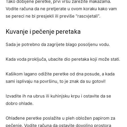
Tako dobijene peretke, prvi vršu zarežite makazama.
Vodite računa da ne pretjerate u ovom koraku kako vam
se pereci ne bi presjekli ili previše “rascvjetali”.
Kuvanje i pečenje peretaka
Sada je potrebno da zagrijete blago posoljenu vodu.
Kada voda proključa, ubacite dio peretaka koji može stati.
Kašikom lagano odižite peretke od dna posude, a kada
sami isplivaju na površinu, to je znak da su gotovi!
Izvadite ih na ubrus ili kuhinjsku krpu i ostavite da se
dobro ohlade.
Ohlađene peretke poslažite u pleh obložen papirom za
pečenje. Vodite računa da ostavite dovoljno prostora