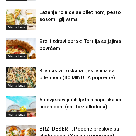
Lazanje rolnice sa piletinom, pesto
sosom i gljivama
Mama kuva
Brzi i zdravi obrok: Tortilja sa jajima i
povrćem
Mama kuva
Kremasta Toskana tjestenina sa
piletinom (30 MINUTA pripreme)
Mama kuva
5 osvježavajućih ljetnih napitaka sa
lubenicom (sa i bez alkohola)
Mama kuva
BRZI DESERT: Pečene breskve sa
sladoledom (3 minuta pripreme)