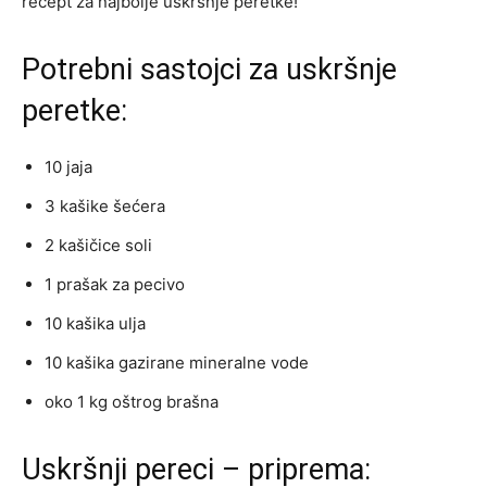
recept za najbolje uskršnje peretke!
Potrebni sastojci za uskršnje
peretke:
10 jaja
3 kašike šećera
2 kašičice soli
1 prašak za pecivo
10 kašika ulja
10 kašika gazirane mineralne vode
oko 1 kg oštrog brašna
Uskršnji pereci – priprema: