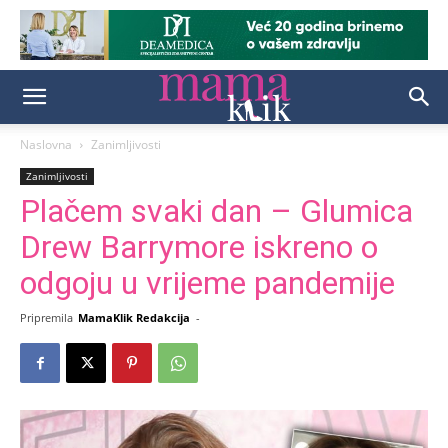
Naslovna
Zanimljivosti
Zanimljivosti
Plačem svaki dan – Glumica
Drew Barrymore iskreno o
odgoju u vrijeme pandemije
Pripremila
MamaKlik Redakcija
-