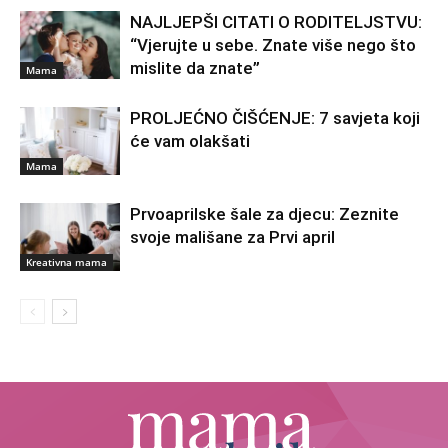
NAJLJEPŠI CITATI O RODITELJSTVU:
“Vjerujte u sebe. Znate više nego što
mislite da znate”
Mama
PROLJEĆNO ČIŠĆENJE: 7 savjeta koji
će vam olakšati
Mama
Prvoaprilske šale za djecu: Zeznite
svoje mališane za Prvi april
Kreativna mama