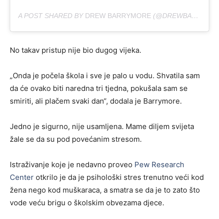
A POST SHARED BY
DREW BARRYMORE
(@DREWBARRYMORE) ON
No takav pristup nije bio dugog vijeka.
„Onda je počela škola i sve je palo u vodu. Shvatila sam
da će ovako biti naredna tri tjedna, pokušala sam se
smiriti, ali plačem svaki dan“, dodala je Barrymore.
Jedno je sigurno, nije usamljena. Mame diljem svijeta
žale se da su pod povećanim stresom.
Istraživanje koje je nedavno proveo
Pew Research
Center
otkrilo je da je psihološki stres trenutno veći kod
žena nego kod muškaraca, a smatra se da je to zato što
vode veću brigu o školskim obvezama djece.