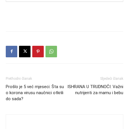
Prethodni članak
Sljedeći članak
Prošlo je 5 već mjeseci: Šta su
ISHRANA U TRUDNOĆI: Važni
o korona virusu naučnici otkrili
nutrijenti za mamu i bebu
do sada?