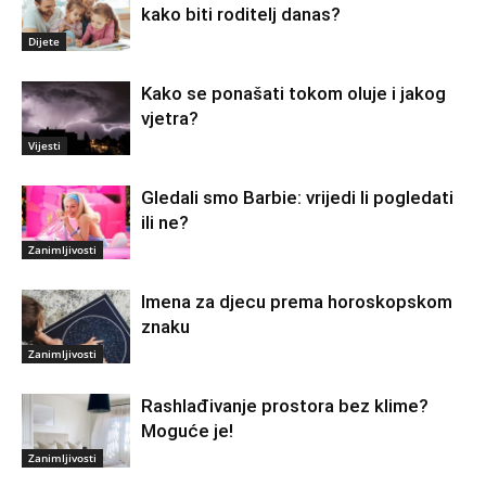
kako biti roditelj danas?
Dijete
Kako se ponašati tokom oluje i jakog
vjetra?
Vijesti
Gledali smo Barbie: vrijedi li pogledati
ili ne?
Zanimljivosti
Imena za djecu prema horoskopskom
znaku
Zanimljivosti
Rashlađivanje prostora bez klime?
Moguće je!
Zanimljivosti