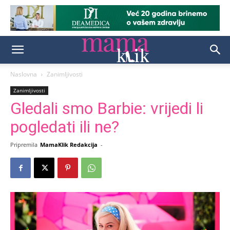
Naslovna
Zanimljivosti
Zanimljivosti
Gledali smo Barbie: vrijedi li
pogledati ili ne?
Pripremila
MamaKlik Redakcija
-