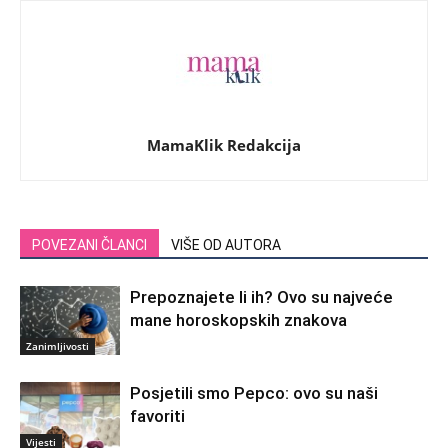
MamaKlik Redakcija
POVEZANI ČLANCI
VIŠE OD AUTORA
Prepoznajete li ih? Ovo su najveće
mane horoskopskih znakova
Zanimljivosti
Posjetili smo Pepco: ovo su naši
favoriti
Vijesti