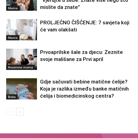
“Vjerujte u sebe. Znate više nego što
mislite da znate”
Mama
PROLJEĆNO ČIŠĆENJE: 7 savjeta koji
će vam olakšati
Mama
Prvoaprilske šale za djecu: Zeznite
svoje mališane za Prvi april
Kreativna mama
Gdje sačuvati bebine matične ćelije?
Koja je razlika između banke matičnih
ćelija i biomedicinskog centra?
Beba