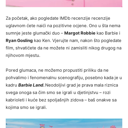
Za početak, ako pogledate IMDb recenzije recenzije
uglavnom ćete naići na pozitivne ocjene. Ono u šta nema
sumnje jeste glumački duo –
Margot Robbie
kao Barbie i
Ryan Gosling
kao Ken. Vjerujte nam, nakon što pogledate
film, shvatićete da ne možete ni zamisliti nikog drugog na
njihovom mjestu.
Pored glumaca, ne možemo propustiti priliku da ne
pohvalimo i fenomenalnu scenografiju, posebno kada je u
kadru
Barbie Land.
Neodoljivi grad je prava mala riznica
svega onoga sa čim smo se igrali u djetinjstvu – rozi
kabrioleti i kuće bez spoljašnjih zidova – baš onakve sa
kojima smo se igrali.