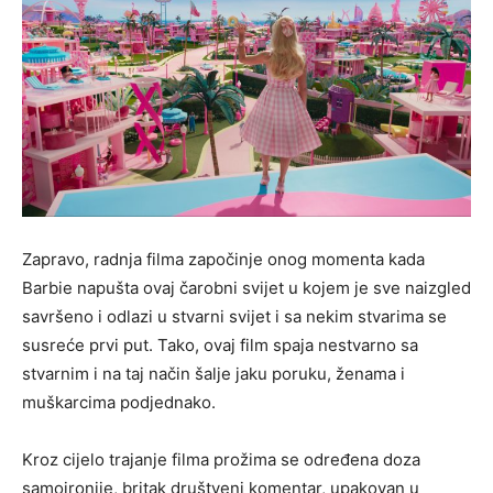
Zapravo, radnja filma započinje onog momenta kada
Barbie napušta ovaj čarobni svijet u kojem je sve naizgled
savršeno i odlazi u stvarni svijet i sa nekim stvarima se
susreće prvi put. Tako, ovaj film spaja nestvarno sa
stvarnim i na taj način šalje jaku poruku, ženama i
muškarcima podjednako.
Kroz cijelo trajanje filma prožima se određena doza
samoironije, britak društveni komentar, upakovan u