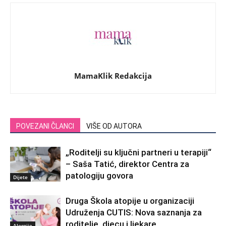
MamaKlik Redakcija
POVEZANI ČLANCI
VIŠE OD AUTORA
„Roditelji su ključni partneri u terapiji“
– Saša Tatić, direktor Centra za
patologiju govora
Dijete
Druga Škola atopije u organizaciji
Udruženja CUTIS: Nova saznanja za
roditelje, djecu i ljekare
Alergije