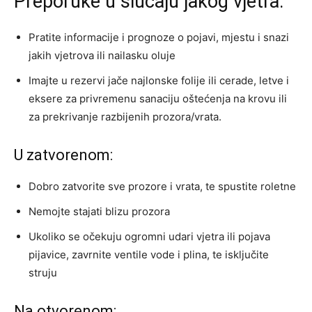
Preporuke u slučaju jakog vjetra:
Pratite informacije i prognoze o pojavi, mjestu i snazi
jakih vjetrova ili nailasku oluje
Imajte u rezervi jače najlonske folije ili cerade, letve i
eksere za privremenu sanaciju oštećenja na krovu ili
za prekrivanje razbijenih prozora/vrata.
U zatvorenom:
Dobro zatvorite sve prozore i vrata, te spustite roletne
Nemojte stajati blizu prozora
Ukoliko se očekuju ogromni udari vjetra ili pojava
pijavice, zavrnite ventile vode i plina, te isključite
struju
Na otvorenom: