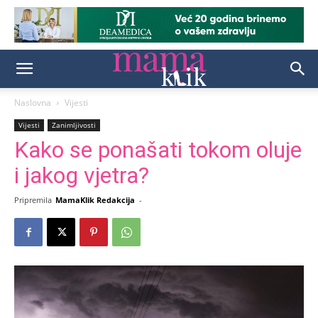
Naslovna
Vijesti
Vijesti
Zanimljivosti
Kako se ponašati tokom oluje
i jakog vjetra?
Pripremila
MamaKlik Redakcija
-