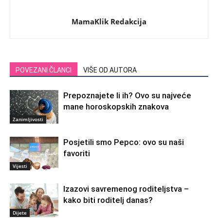
MamaKlik Redakcija
POVEZANI ČLANCI
VIŠE OD AUTORA
Prepoznajete li ih? Ovo su najveće
mane horoskopskih znakova
Zanimljivosti
Posjetili smo Pepco: ovo su naši
favoriti
Vijesti
Izazovi savremenog roditeljstva –
kako biti roditelj danas?
Dijete