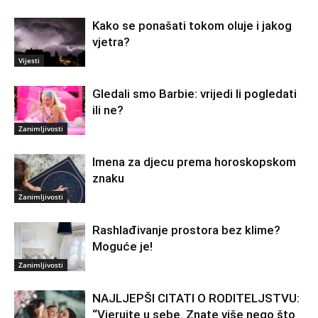
Kako se ponašati tokom oluje i jakog
vjetra?
Vijesti
Gledali smo Barbie: vrijedi li pogledati
ili ne?
Zanimljivosti
Imena za djecu prema horoskopskom
znaku
Zanimljivosti
Rashlađivanje prostora bez klime?
Moguće je!
Zanimljivosti
NAJLJEPŠI CITATI O RODITELJSTVU:
“Vjerujte u sebe. Znate više nego što