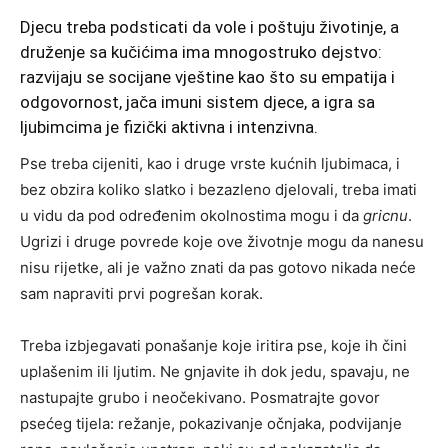
Djecu treba podsticati da vole i poštuju životinje, a
druženje sa kučićima ima mnogostruko dejstvo:
razvijaju se socijane vještine kao što su empatija i
odgovornost, jača imuni sistem djece, a igra sa
ljubimcima je fizički aktivna i intenzivna.
Pse treba cijeniti, kao i druge vrste kućnih ljubimaca, i
bez obzira koliko slatko i bezazleno djelovali, treba imati
u vidu da pod određenim okolnostima mogu i da
gricnu
.
Ugrizi i druge povrede koje ove životnje mogu da nanesu
nisu rijetke, ali je važno znati da pas gotovo nikada neće
sam napraviti prvi pogrešan korak.
Treba izbjegavati ponašanje koje iritira pse, koje ih čini
uplašenim ili ljutim. Ne gnjavite ih dok jedu, spavaju, ne
nastupajte grubo i neočekivano. Posmatrajte govor
psećeg tijela: režanje, pokazivanje očnjaka, podvijanje