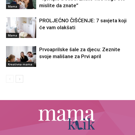
mislite da znate”
Mama
PROLJEĆNO ČIŠĆENJE: 7 savjeta koji
će vam olakšati
Mama
Prvoaprilske šale za djecu: Zeznite
svoje mališane za Prvi april
Kreativna mama