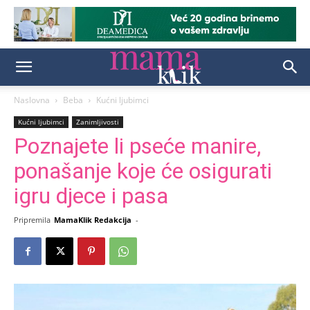
Naslovna
Beba
Kućni ljubimci
Kućni ljubimci
Zanimljivosti
Poznajete li pseće manire,
ponašanje koje će osigurati
igru djece i pasa
Pripremila
MamaKlik Redakcija
-