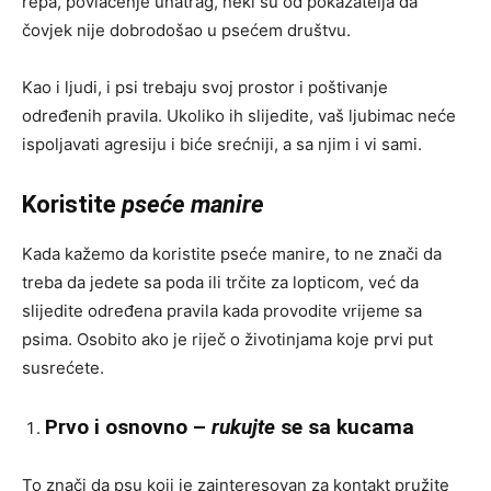
repa, povlačenje unatrag, neki su od pokazatelja da
čovjek nije dobrodošao u psećem društvu.
Kao i ljudi, i psi trebaju svoj prostor i poštivanje
određenih pravila. Ukoliko ih slijedite, vaš ljubimac neće
ispoljavati agresiju i biće srećniji, a sa njim i vi sami.
Koristite
pseće manire
Kada kažemo da koristite pseće manire, to ne znači da
treba da jedete sa poda ili trčite za lopticom, već da
slijedite određena pravila kada provodite vrijeme sa
psima. Osobito ako je riječ o životinjama koje prvi put
susrećete.
Prvo i osnovno –
rukujte
se sa kucama
To znači da psu koji je zainteresovan za kontakt pružite