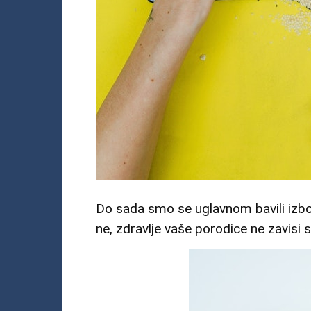
Do sada smo se uglavnom bavili izbor
ne, zdravlje vaše porodice ne zavisi 