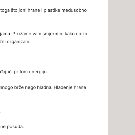
g toga što joni hrane i plastike međusobno
rijama. Pružamo vam smjernice kako da za
ežni organizam.
đajući pritom energiju.
 mnogo brže nego hladna. Hlađenje hrane
.
jone posuđa.