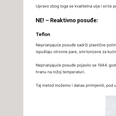
Upravo zbog toga se kvalitetna ulja i sirće p
NE! –
Reaktivno posuđe:
Teflon
Neprianjajuće posuđe sadrži plastične polim
ispuštaju otrovne pare, smrtonosne za kućne
Neprianjajuće posuđe pojavilo se 1944. godine
hranu na nižoj temperaturi.
Taj metod možemo i danas primijeniti, pod 