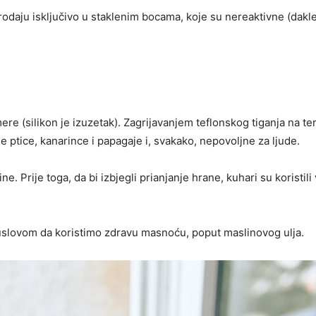
rodaju isključivo u staklenim bocama, koje su nereaktivne (dakle,
ere (silikon je izuzetak). Zagrijavanjem teflonskog tiganja na t
 ptice, kanarince i papagaje i, svakako, nepovoljne za ljude.
. Prije toga, da bi izbjegli prianjanje hrane, kuhari su koristili
uslovom da koristimo zdravu masnoću, poput maslinovog ulja.