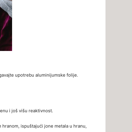
gavajte upotrebu aluminijumske folije.
nu i još višu reaktivnost.
m hranom, ispuštajući jone metala u hranu,