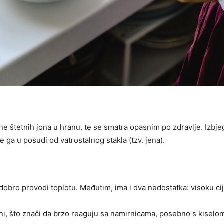
ne štetnih jona u hranu, te se smatra opasnim po zdravlje. Izbje
e ga u posudi od vatrostalnog stakla (tzv. jena).
obro provodi toplotu. Međutim, ima i dva nedostatka: visoku cije
vni, što znači da brzo reaguju sa namirnicama, posebno s kiselo