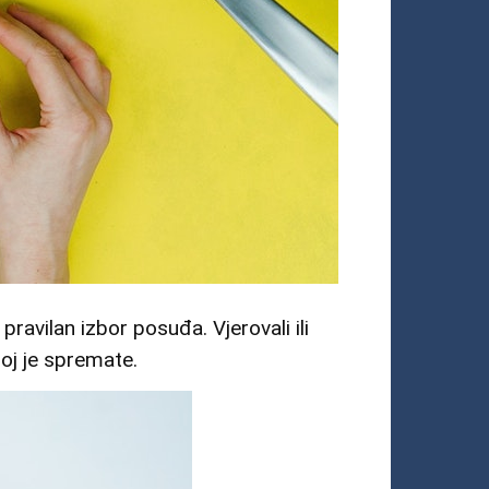
avilan izbor posuđa. Vjerovali ili
joj je spremate.