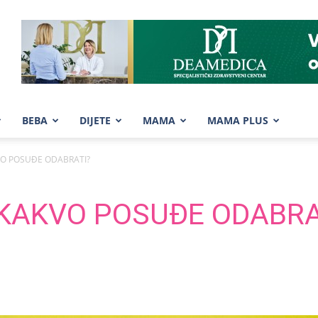
BEBA
DIJETE
MAMA
MAMA PLUS
KVO POSUĐE ODABRATI?
: KAKVO POSUĐE ODABRA