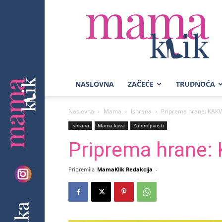
Mama
Klik
NASLOVNA
ZAČEĆE
TRUDNOĆA
Naslovna
Mama
Ishrana
Priprema hrane: KA
Ishrana
Mama kuva
Zanimljivosti
Priprema hrane
Pripremila
MamaKlik Redakcija
-