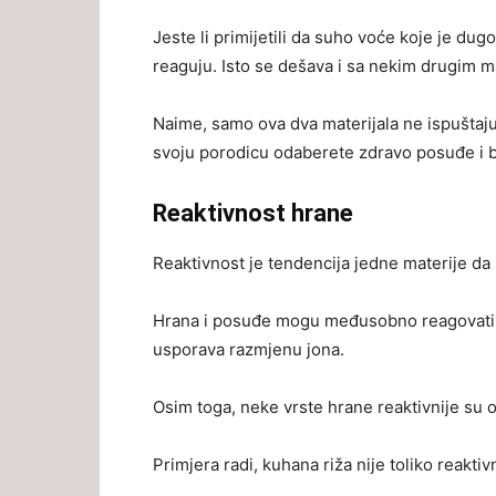
Jeste li primijetili da suho voće koje je du
reaguju. Isto se dešava i sa nekim drugim ma
Naime, samo ova dva materijala ne ispuštaj
svoju porodicu odaberete zdravo posuđe i bu
Reaktivnost hrane
Reaktivnost je tendencija jedne materije da
Hrana i posuđe mogu međusobno reagovati, 
usporava razmjenu jona.
Osim toga, neke vrste hrane reaktivnije su
Primjera radi, kuhana riža nije toliko reakti