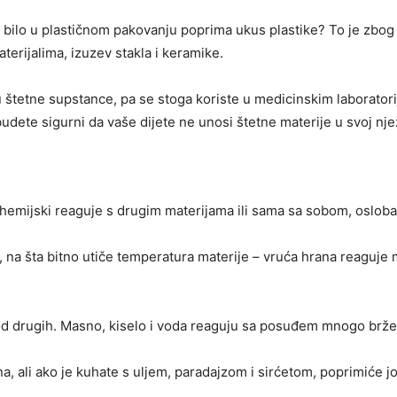
go bilo u plastičnom pakovanju poprima ukus plastike? To je zbo
terijalima, izuzev stakla i keramike.
u štetne supstance, pa se stoga koriste u medicinskim laborato
dete sigurni da vaše dijete ne unosi štetne materije u svoj nj
 hemijski reaguje s drugim materijama ili sama sa sobom, osloba
na šta bitno utiče temperatura materije – vruća hrana reaguje
 od drugih. Masno, kiselo i voda reaguju sa posuđem mnogo brže
vna, ali ako je kuhate s uljem, paradajzom i sirćetom, poprimiće 