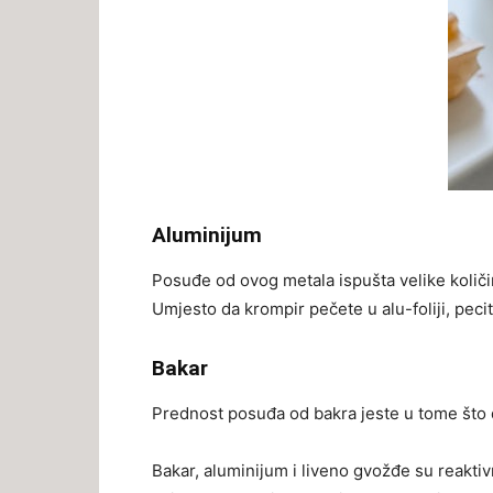
Aluminijum
Posuđe od ovog metala ispušta velike količi
Umjesto da krompir pečete u alu-foliji, pecit
Bakar
Prednost posuđa od bakra jeste u tome što d
Bakar, aluminijum i liveno gvožđe su reakti