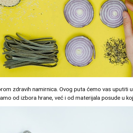
om zdravih namirnica. Ovog puta ćemo vas uputiti u pr
samo od izbora hrane, već i od materijala posude u ko