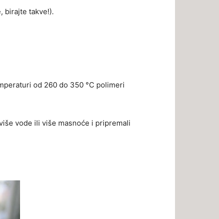
 birajte takve!).
emperaturi od 260 do 350 °C polimeri
 više vode ili više masnoće i pripremali