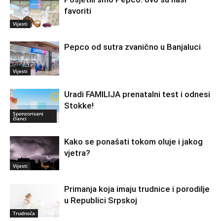
favoriti
Vijesti
Pepco od sutra zvanično u Banjaluci
Vijesti
Uradi FAMILIJA prenatalni test i odnesi
Stokke!
Sponzorisani
članci
Kako se ponašati tokom oluje i jakog
vjetra?
Vijesti
Primanja koja imaju trudnice i porodilje
u Republici Srpskoj
Trudnoća