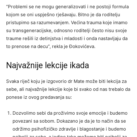
“Problemi se ne mogu generalizovati i ne postoji formula
kojom se oni uspješno rješavaju. Bitno je da roditelju
pristupimo sa razumevanjem. Većina trauma koje imamo
su transgeneracijske, odnosno roditelji često nisu svoje
traume rešili iz detinjstva i mladosti i onda nastavljaju da
to prenose na decu”, rekla je Đokovićeva.
Najvažnije lekcije ikada
Svaka riječ koju je izgovorio dr Mate može biti lekcija za
sebe, ali najvažnije lekcije koje bi svako od nas trebalo da
ponese iz ovog predavanja su:
Dozvolimo sebi da proživimo svoje emocije i budemo
povezani sa sobom. Dokazano je da je to način da se
održimo psihofizičko zdravlje i blagostanje i budemo
najbolji za sebe, a jedino tako možemo biti najbolji za