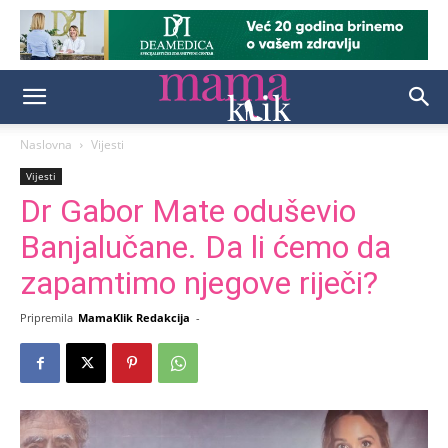
Naslovna
Vijesti
Vijesti
Dr Gabor Mate oduševio
Banjalučane. Da li ćemo da
zapamtimo njegove riječi?
Pripremila
MamaKlik Redakcija
-