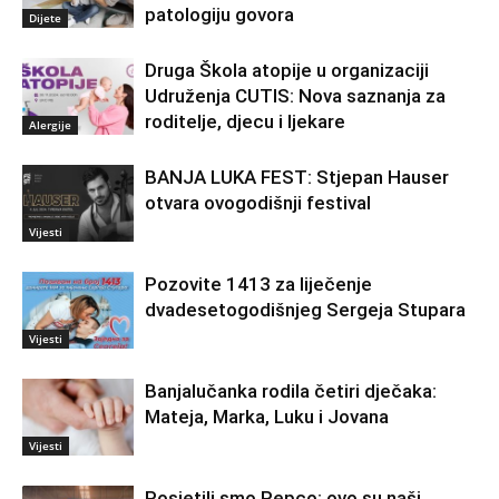
patologiju govora
Dijete
Druga Škola atopije u organizaciji
Udruženja CUTIS: Nova saznanja za
roditelje, djecu i ljekare
Alergije
BANJA LUKA FEST: Stjepan Hauser
otvara ovogodišnji festival
Vijesti
Pozovite 1413 za liječenje
dvadesetogodišnjeg Sergeja Stupara
Vijesti
Banjalučanka rodila četiri dječaka:
Mateja, Marka, Luku i Jovana
Vijesti
Posjetili smo Pepco: ovo su naši