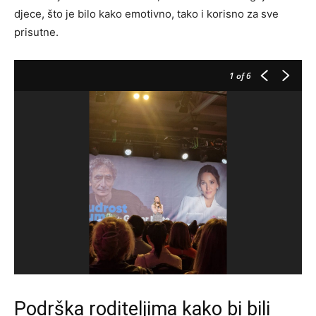
djece, što je bilo kako emotivno, tako i korisno za sve
prisutne.
1
of 6
Podrška roditeljima kako bi bili