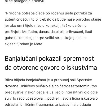
bi se prilagodio društvu.
“Prirodna potreba djece po rođenju jeste potreba za
autentičnošću i to bi trebalo da bude naše prirodno stanje
jer ako um i tijelo nisu u konekciji, teško da ćemo
preživjeti. Međutim, danas, da bi bili prihvaćeni, ljudi
gube tu konekciju i trpe veliki stres, kojeg nisu ni
svjesni”, rekao je Mate.
Banjalučani pokazali spremnost
da otvoreno govore o iskustvima
Blizu hiljadu banjalučana je u prepunoj sali Sportske
dvorane Obilićevo slušalo sjajno četrdesetpetominutno
predavanje, nakon čega je uslijedio interaktivni dio gdje
su vrlo rado učestvovali i podijelili svoja lična iskustva o
odrastanju i ličnim traumama, te izazovima u odgoju