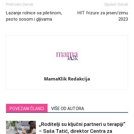
Prethodni članak
Sljedeći članak
Lazanje rolnice sa piletinom,
HIT frizure za jesen/zimu
pesto sosom i gljivama
2023
MamaKlik Redakcija
POVEZANI ČLANCI
VIŠE OD AUTORA
„Roditelji su ključni partneri u terapiji“
– Saša Tatić, direktor Centra za