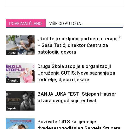
POVEZANI ČLANCI
VIŠE OD AUTORA
„Roditelji su ključni partneri u terapiji“
– Saša Tatić, direktor Centra za
patologiju govora
Dijete
Druga Škola atopije u organizaciji
Udruženja CUTIS: Nova saznanja za
roditelje, djecu i ljekare
Alergije
BANJA LUKA FEST: Stjepan Hauser
otvara ovogodišnji festival
Vijesti
Pozovite 1413 za liječenje
dvadesetogodišnjeg Sergeja Stupara