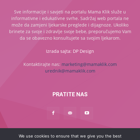
Sve informacije i savjeti na portalu Mama Klik služe u
informativne i edukativne svrhe. Sadržaj web portala ne
može da zamjeni ljekarske preglede i dijagnoze. Ukoliko
brinete za svoje i zdravlje svoje bebe, preporučujemo Vam
da se obavezno konsultujete sa svojim ljekarom.
Izrada sajta: DP Design
Kontaktirajte nas:
marketing@mamaklik.com
urednik@mamaklik.com
PRATITE NAS
We use cookies to ensure that we give you the best
Naslovna
Začeće
Trudnoća
Beba
Dijete
Mama