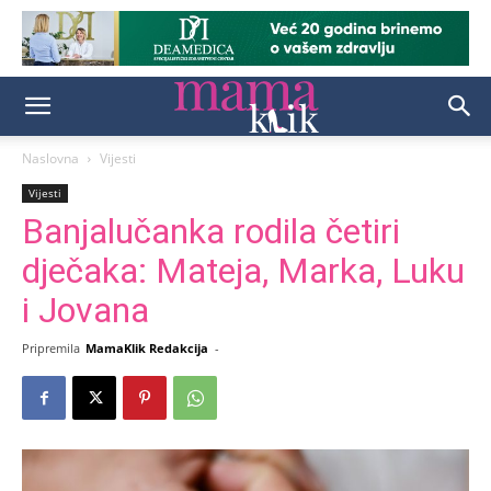
Naslovna
Vijesti
Vijesti
Banjalučanka rodila četiri
dječaka: Mateja, Marka, Luku
i Jovana
Pripremila
MamaKlik Redakcija
-