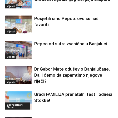
Vijesti
Posjetili smo Pepco: ovo su naši
favoriti
Vijesti
Pepco od sutra zvanično u Banjaluci
Vijesti
Dr Gabor Mate oduševio Banjalučane.
Da li ćemo da zapamtimo njegove
riječi?
Vijesti
Uradi FAMILIJA prenatalni test i odnesi
Stokke!
Sponzorisani
članci