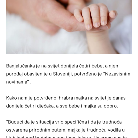
Banjalučanka je na svijet donijela četiri bebe, a njen
porođaj obavljen je u Sloveniji, potvrđeno je “Nezavisnim
novinama” .
Kako nam je potvrđeno, hrabra majka na svijet je danas
donijela četiri dječaka, a sve bebe i majka su dobro.
“Budući da je situacija vrlo specifična i da je trudnoća
ostvarena prirodnim putem, majka je trudnoću vodila u
Ljubljani pod budnim okom tima ljekara. Na sreću sve je