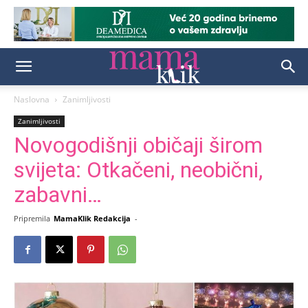
Naslovna
Zanimljivosti
Zanimljivosti
Novogodišnji običaji širom
svijeta: Otkačeni, neobični,
zabavni…
Pripremila
MamaKlik Redakcija
-