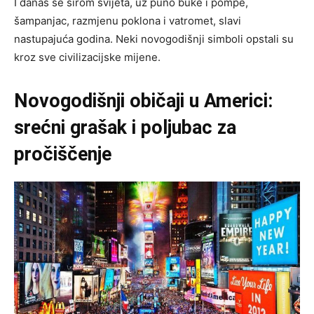
I danas se širom svijeta, uz puno buke i pompe,
šampanjac, razmjenu poklona i vatromet, slavi
nastupajuća godina. Neki novogodišnji simboli opstali su
kroz sve civilizacijske mijene.
Novogodišnji običaji u Americi:
srećni grašak i poljubac za
pročiščenje