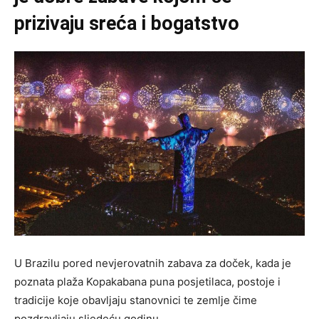
prizivaju sreća i bogatstvo
U Brazilu pored nevjerovatnih zabava za doček, kada je
poznata plaža Kopakabana puna posjetilaca, postoje i
tradicije koje obavljaju stanovnici te zemlje čime
pozdravljaju sljedeću godinu.