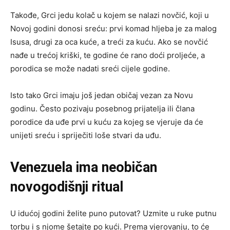
Takođe, Grci jedu kolač u kojem se nalazi novčić, koji u
Novoj godini donosi sreću: prvi komad hljeba je za malog
Isusa, drugi za oca kuće, a treći za kuću. Ako se novčić
nađe u trećoj kriški, te godine će rano doći proljeće, a
porodica se može nadati sreći cijele godine.
Isto tako Grci imaju još jedan običaj vezan za Novu
godinu. Često pozivaju posebnog prijatelja ili člana
porodice da uđe prvi u kuću za kojeg se vjeruje da će
unijeti sreću i spriječiti loše stvari da uđu.
Venezuela ima neobičan
novogodišnji ritual
U idućoj godini želite puno putovat? Uzmite u ruke putnu
torbu i s njome šetajte po kući. Prema vjerovanju, to će