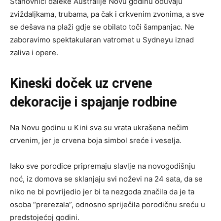
Stanovnici daleke Australije Novu godinu oduvaju
zviždaljkama, trubama, pa čak i crkvenim zvonima, a sve
se dešava na plaži gdje se obilato toči šampanjac. Ne
zaboravimo spektakularan vatromet u Sydneyu iznad
zaliva i opere.
Kineski doček uz crvene
dekoracije i spajanje rodbine
Na Novu godinu u Kini sva su vrata ukrašena nečim
crvenim, jer je crvena boja simbol sreće i veselja.
Iako sve porodice pripremaju slavlje na novogodišnju
noć, iz domova se sklanjaju svi noževi na 24 sata, da se
niko ne bi povrijedio jer bi ta nezgoda značila da je ta
osoba “prerezala”, odnosno spriječila porodičnu sreću u
predstojećoj godini.