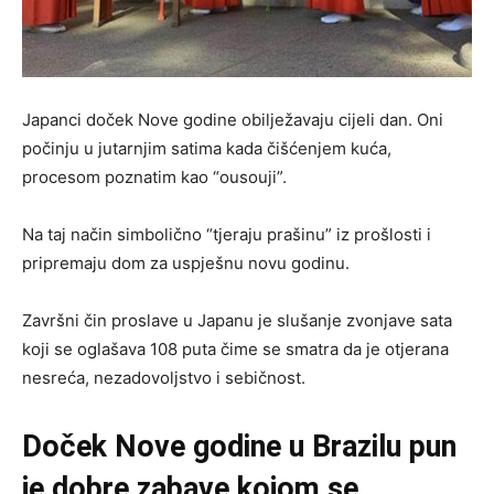
Japanci doček Nove godine obilježavaju cijeli dan. Oni
počinju u jutarnjim satima kada čišćenjem kuća,
procesom poznatim kao “ousouji”.
Na taj način simbolično “tjeraju prašinu” iz prošlosti i
pripremaju dom za uspješnu novu godinu.
Završni čin proslave u Japanu je slušanje zvonjave sata
koji se oglašava 108 puta čime se smatra da je otjerana
nesreća, nezadovoljstvo i sebičnost.
Doček Nove godine u Brazilu pun
je dobre zabave kojom se