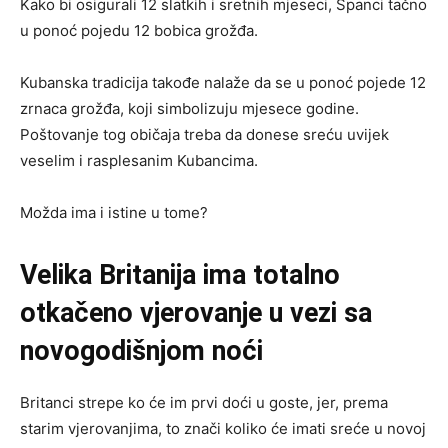
Kako bi osigurali 12 slatkih i sretnih mjeseci, Španci tačno
u ponoć pojedu 12 bobica grožđa.
Kubanska tradicija takođe nalaže da se u ponoć pojede 12
zrnaca grožđa, koji simbolizuju mjesece godine.
Poštovanje tog običaja treba da donese sreću uvijek
veselim i rasplesanim Kubancima.
Možda ima i istine u tome?
Velika Britanija ima totalno
otkačeno vjerovanje u vezi sa
novogodišnjom noći
Britanci strepe ko će im prvi doći u goste, jer, prema
starim vjerovanjima, to znači koliko će imati sreće u novoj