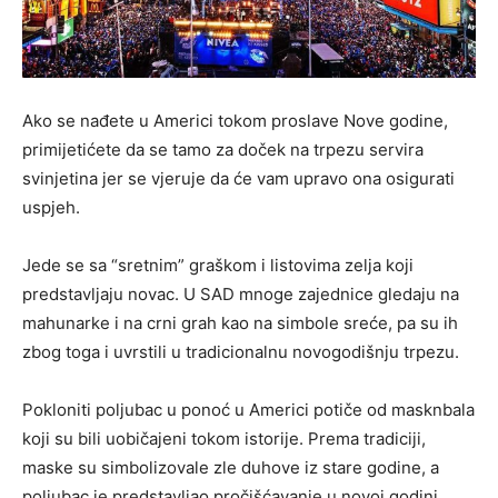
Ako se nađete u Americi tokom proslave Nove godine,
primijetićete da se tamo za doček na trpezu servira
svinjetina jer se vjeruje da će vam upravo ona osigurati
uspjeh.
Jede se sa “sretnim” graškom i listovima zelja koji
predstavljaju novac. U SAD mnoge zajednice gledaju na
mahunarke i na crni grah kao na simbole sreće, pa su ih
zbog toga i uvrstili u tradicionalnu novogodišnju trpezu.
Pokloniti poljubac u ponoć u Americi potiče od masknbala
koji su bili uobičajeni tokom istorije. Prema tradiciji,
maske su simbolizovale zle duhove iz stare godine, a
poljubac je predstavljao pročišćavanje u novoj godini.