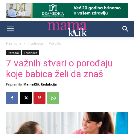
Naslovna
Trudnoća
Porođaj
Porođaj
Trudnoća
7 važnih stvari o porođaju
koje babica želi da znaš
Pripremila
MamaKlik Redakcija
-