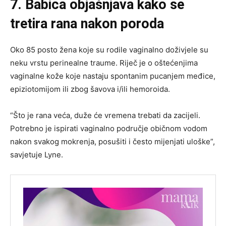
7. Babica objašnjava kako se
tretira rana nakon poroda
Oko 85 posto žena koje su rodile vaginalno doživjele su
neku vrstu perinealne traume. Riječ je o oštećenjima
vaginalne kože koje nastaju spontanim pucanjem međice,
epiziotomijom ili zbog šavova i/ili hemoroida.
“Što je rana veća, duže će vremena trebati da zacijeli.
Potrebno je ispirati vaginalno područje običnom vodom
nakon svakog mokrenja, posušiti i često mijenjati uloške”,
savjetuje Lyne.