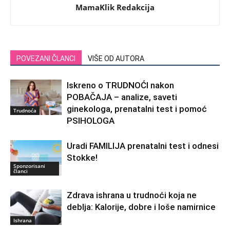
MamaKlik Redakcija
POVEZANI ČLANCI
VIŠE OD AUTORA
Iskreno o TRUDNOĆI nakon
POBAČAJA – analize, saveti
ginekologa, prenatalni test i pomoć
Trudnoća
PSIHOLOGA
Uradi FAMILIJA prenatalni test i odnesi
Stokke!
Sponzorisani
članci
Zdrava ishrana u trudnoći koja ne
deblja: Kalorije, dobre i loše namirnice
Ishrana