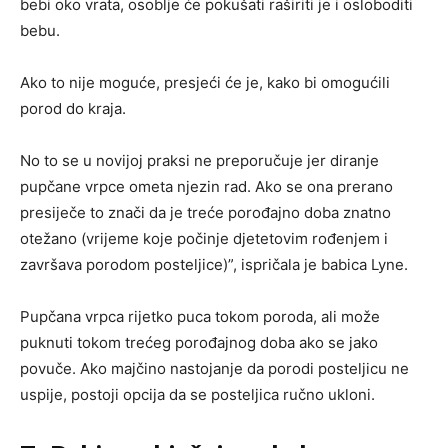
bebi oko vrata, osoblje će pokušati raširiti je i osloboditi
bebu.
Ako to nije moguće, presjeći će je, kako bi omogućili
porod do kraja.
No to se u novijoj praksi ne preporučuje jer diranje
pupčane vrpce ometa njezin rad. Ako se ona prerano
presiječe to znači da je treće porođajno doba znatno
otežano (vrijeme koje počinje djetetovim rođenjem i
završava porodom posteljice)”, ispričala je babica Lyne.
Pupčana vrpca rijetko puca tokom poroda, ali može
puknuti tokom trećeg porođajnog doba ako se jako
povuče. Ako majčino nastojanje da porodi posteljicu ne
uspije, postoji opcija da se posteljica ručno ukloni.