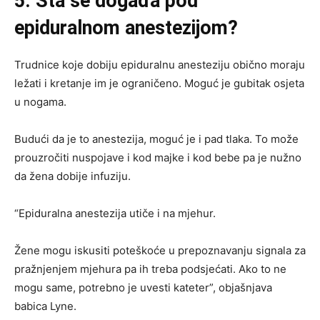
5. Šta se događa pod
epiduralnom anestezijom?
Trudnice koje dobiju epiduralnu anesteziju obično moraju
ležati i kretanje im je ograničeno. Moguć je gubitak osjeta
u nogama.
Budući da je to anestezija, moguć je i pad tlaka. To može
prouzročiti nuspojave i kod majke i kod bebe pa je nužno
da žena dobije infuziju.
“Epiduralna anestezija utiče i na mjehur.
Žene mogu iskusiti poteškoće u prepoznavanju signala za
pražnjenjem mjehura pa ih treba podsjećati. Ako to ne
mogu same, potrebno je uvesti kateter”, objašnjava
babica Lyne.