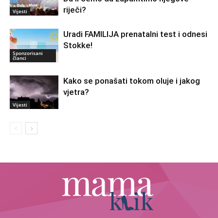
riječi?
Vijesti
Uradi FAMILIJA prenatalni test i odnesi
Stokke!
Sponzorisani
članci
Kako se ponašati tokom oluje i jakog
vjetra?
Vijesti