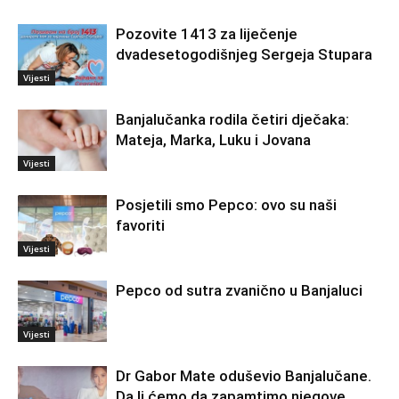
Pozovite 1413 za liječenje
dvadesetogodišnjeg Sergeja Stupara
Vijesti
Banjalučanka rodila četiri dječaka:
Mateja, Marka, Luku i Jovana
Vijesti
Posjetili smo Pepco: ovo su naši
favoriti
Vijesti
Pepco od sutra zvanično u Banjaluci
Vijesti
Dr Gabor Mate oduševio Banjalučane.
Da li ćemo da zapamtimo njegove