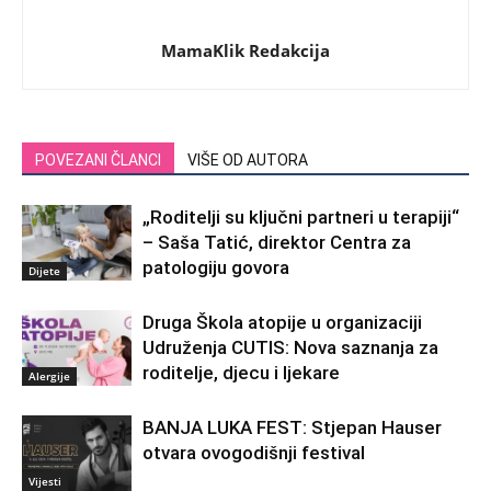
MamaKlik Redakcija
POVEZANI ČLANCI
VIŠE OD AUTORA
„Roditelji su ključni partneri u terapiji“
– Saša Tatić, direktor Centra za
patologiju govora
Dijete
Druga Škola atopije u organizaciji
Udruženja CUTIS: Nova saznanja za
roditelje, djecu i ljekare
Alergije
BANJA LUKA FEST: Stjepan Hauser
otvara ovogodišnji festival
Vijesti