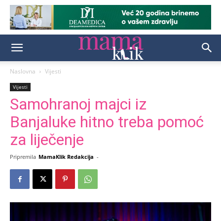
Naslovna
Vijesti
Vijesti
Samohranoj majci iz
Banjaluke hitno treba pomoć
za liječenje
Pripremila
MamaKlik Redakcija
-