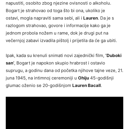
napustiti, osobito zbog njezine ovisnosti o alkoholu.
Bogart je strahovao od toga što bi ona, ukoliko je
ostavi, mogla napraviti sama sebi, ali i
Lauren
. Da je s
razlogom strahovao, govore i informacije kako ga je
jednom probola nožem u rame, dok je drugi put na
večernjoj zabavi izvadila pištolj i prijetila da će ga ubiti.
Ipak, kada su krenuli snimati novi zajednički film,
‘Duboki
san’
, Bogart je napokon skupio hrabrost i ostavio
suprugu, a godinu dana od početka njihove tajne veze, 21.
juna 1945, na intimnoj ceremoniji u
Ohiju
45-godišnji
glumac oženio se 20-godišnjom
Lauren Bacall
.