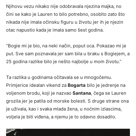
Njihovu vezu nikako nije odobravala njezina majka, no
čini se kako je Lauren to bilo potrebno, osobito zato što
nikada nije imala očinsku figuru u životu jer ih je njezin
otac napustio kada je imala samo šest godina.
“Bogie mi je bio, na neki način, poput oca. Pokazao mi je
put. Sve sam poznavala jer sam bila u braku s Bogiejem, a
25 godina razlike bilo je nešto najbolje u mom životu.”
Ta razlika u godinama očitavala se u mnogočemu.
Primjerice idealan vikend za
Bogarta
bilo je jedrenje na
voljenom brodu, koji je nazvao
Santana
, čega se Lauren
grozila jer je patila od morske bolesti. S druge strane ona
je uživala, kao i svaka mlada žena, u noćnim izlascima,
voljela je biti viđena, a njemu je to odavno dosadilo.