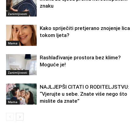
znaku
Zanimljivosti
Kako spriječiti pretjerano znojenje lica
tokom ljeta?
Mama
Rashlađivanje prostora bez klime?
Moguće je!
Zanimljivosti
NAJLJEPŠI CITATI O RODITELJSTVU:
“Vjerujte u sebe. Znate više nego što
mislite da znate”
Mama