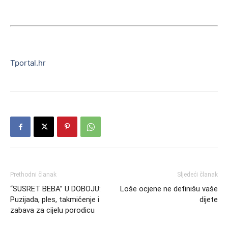
Tportal.hr
Prethodni članak
Sljedeći članak
“SUSRET BEBA” U DOBOJU:
Loše ocjene ne definišu vaše
Puzijada, ples, takmičenje i
dijete
zabava za cijelu porodicu