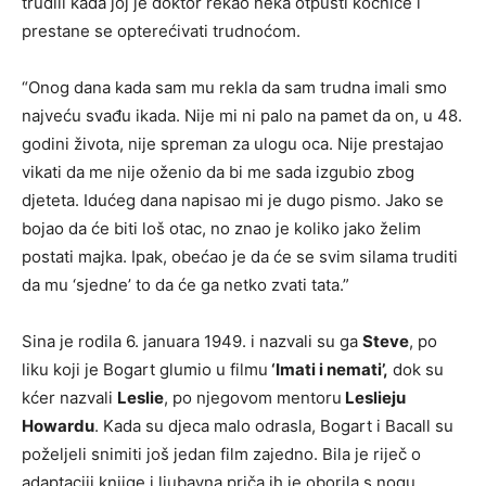
trudili kada joj je doktor rekao neka otpusti kočnice i
prestane se opterećivati trudnoćom.
“Onog dana kada sam mu rekla da sam trudna imali smo
najveću svađu ikada. Nije mi ni palo na pamet da on, u 48.
godini života, nije spreman za ulogu oca. Nije prestajao
vikati da me nije oženio da bi me sada izgubio zbog
djeteta. Idućeg dana napisao mi je dugo pismo. Jako se
bojao da će biti loš otac, no znao je koliko jako želim
postati majka. Ipak, obećao je da će se svim silama truditi
da mu ‘sjedne’ to da će ga netko zvati tata.”
Sina je rodila 6. januara 1949. i nazvali su ga
Steve
, po
liku koji je Bogart glumio u filmu
‘Imati i nemati’,
dok su
kćer nazvali
Leslie
, po njegovom mentoru
Leslieju
Howardu
. Kada su djeca malo odrasla, Bogart i Bacall su
poželjeli snimiti još jedan film zajedno. Bila je riječ o
adaptaciji knjige i ljubavna priča ih je oborila s nogu.