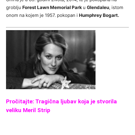
groblju
Forest Lawn Memorial Park
u
Glendaleu
, istom
onom na kojem je 1957. pokopan i
Humphrey Bogart.
Pročitajte: Tragična ljubav koja je stvorila
veliku Meril Strip