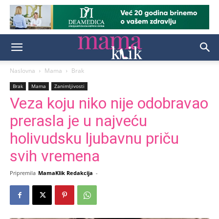
Naslovna
Mama
Brak
Brak
Mama
Zanimljivosti
Veza koju niko nije odobravao
prerasla je u najveću
holivudsku ljubavnu priču
svih vremena
Pripremila
MamaKlik Redakcija
-