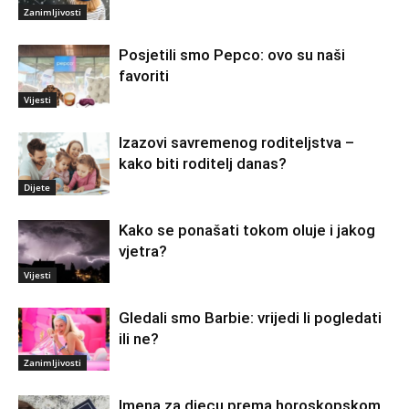
Zanimljivosti
Posjetili smo Pepco: ovo su naši
favoriti
Vijesti
Izazovi savremenog roditeljstva –
kako biti roditelj danas?
Dijete
Kako se ponašati tokom oluje i jakog
vjetra?
Vijesti
Gledali smo Barbie: vrijedi li pogledati
ili ne?
Zanimljivosti
Imena za djecu prema horoskopskom