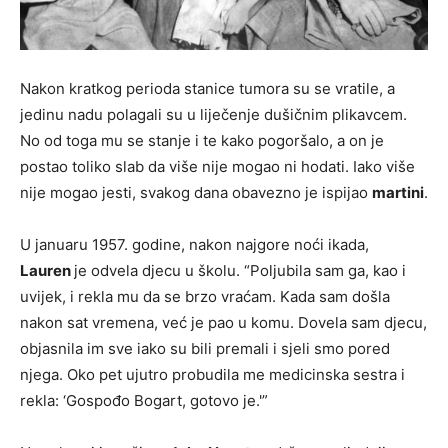
Nakon kratkog perioda stanice tumora su se vratile, a
jedinu nadu polagali su u liječenje dušičnim plikavcem.
No od toga mu se stanje i te kako pogoršalo, a on je
postao toliko slab da više nije mogao ni hodati. Iako više
nije mogao jesti, svakog dana obavezno je ispijao
martini
.
U januaru 1957. godine, nakon najgore noći ikada,
Lauren
je odvela djecu u školu. “Poljubila sam ga, kao i
uvijek, i rekla mu da se brzo vraćam. Kada sam došla
nakon sat vremena, već je pao u komu. Dovela sam djecu,
objasnila im sve iako su bili premali i sjeli smo pored
njega. Oko pet ujutro probudila me medicinska sestra i
rekla: ‘Gospođo Bogart, gotovo je.'”