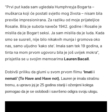
“Prvi put kada sam ugledala Humphreyja Bogarta –
muškarca koji će postati svjetlo mog života – nisam bila
previše impresionirana. Za razliku od moje prijateljice
Rosalie. Bila je subota naveče 1942. godine i Rosalie je
mislila da je Bogart seksi. Ja sam mislila da je luda. Kada
smo se susreli, nije bilo nikakvih munja i gromova oko
nas, samo uljudno ‘kako ste’. Imala sam tek 19 godina, a
tinta na mom prvom ugovoru bila je još uvijek mokra”,
prisjetila se u svojim memoarima
Lauren Bacall
.
Dobivši priliku da glumi u svom prvom filmu
‘Imati i
nemati’ (To Have and Have not)
, Lauren je imala strašnu
tremu, a upravo joj je 25 godina stariji i oženjeni kolega
pomogao da je se oslobodi i savršeno odigra svoju ulogu.