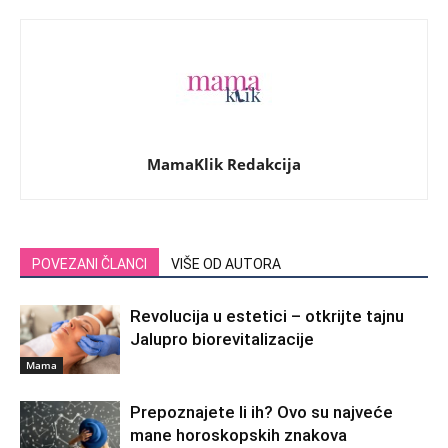
MamaKlik Redakcija
POVEZANI ČLANCI
VIŠE OD AUTORA
Revolucija u estetici – otkrijte tajnu
Jalupro biorevitalizacije
Mama
Prepoznajete li ih? Ovo su najveće
mane horoskopskih znakova