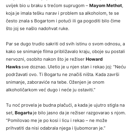
uvijek bio u braku s trećom suprugom –
Mayom Methot
,
koja je imala tešku narav i problem sa alkoholom, te se
često znala s Bogartom i potući ili ga pogoditi bilo čime
što joj se našlo nadohvat ruke.
Par se dugo trudio sakriti od svih istinu o svom odnosu, a
kako se snimanje filma približavalo kraju, oboje su postali
nervozni, osobito nakon što je režiser
Howard
Hawks
sve doznao. Uletio je u njen stan i rekao joj: “Neću
podržavati ovo. Ti Bogartu ne značiš ništa. Kada završi
snimanje, zaboraviće na tebe. Oženjen je onom
alkoholičarkom već dugo i neće ju ostaviti.”
Tu noć provela je budna plačući, a kada je ujutro stigla na
set,
Bogartu
je bilo jasno da je režiser razgovarao s njom.
“Pomilovao me je po kosi i licu i rekao – ne može
prihvatiti da nisi odabrala njega i ljubomoran je.”