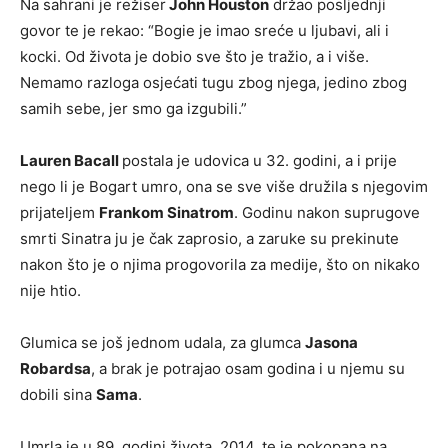
Na sahrani je režiser
John Houston
držao posljednji
govor te je rekao: “Bogie je imao sreće u ljubavi, ali i
kocki. Od života je dobio sve što je tražio, a i više.
Nemamo razloga osjećati tugu zbog njega, jedino zbog
samih sebe, jer smo ga izgubili.”
Lauren Bacall
postala je udovica u 32. godini, a i prije
nego li je Bogart umro, ona se sve više družila s njegovim
prijateljem
Frankom Sinatrom
. Godinu nakon suprugove
smrti Sinatra ju je čak zaprosio, a zaruke su prekinute
nakon što je o njima progovorila za medije, što on nikako
nije htio.
Glumica se još jednom udala, za glumca
Jasona
Robardsa
, a brak je potrajao osam godina i u njemu su
dobili sina
Sama
.
Umrla je u 89. godini života, 2014, te je pokopana na