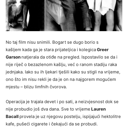
No taj film nisu snimili. Bogart se dugo borio s
kašljem kada ga je stara prijateljica i kolegica
Greer
Garson
natjerala da otiđe na pregled. Ispostavilo se da i
nije riječ o bezazlenom kašlju, već o ranom stadiju raka
jednjaka. Iako su ih ljekari tješili kako su stigli na vrijeme,
ono što im nisu rekli je da je on na najgorem mogućem
mjestu – blizu limfnih čvorova.
Operacija je trajala devet i po sati, a neizvjesnost dok se
nije probudio još dva dana. Sve to vrijeme
Lauren
Bacall
provela je uz njegovu postelju, ispijajući hektolitre
kafe, pušeći cigarete i čekajući da se probudi.