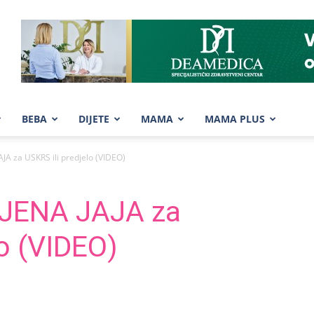
BEBA
DIJETE
MAMA
MAMA PLUS
JA za USKRS ili predjelo (VIDEO)
NJENA JAJA za
lo (VIDEO)