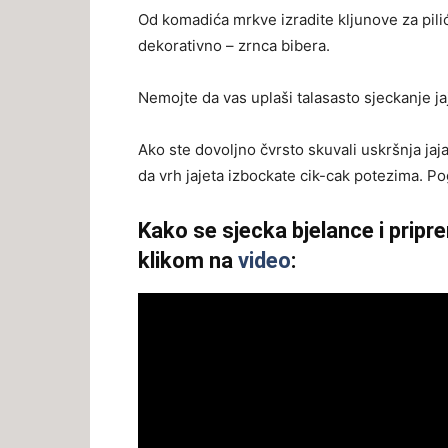
Od komadića mrkve izradite kljunove za piliće
dekorativno – zrnca bibera.
Nemojte da vas uplaši talasasto sjeckanje ja
Ako ste dovoljno čvrsto skuvali uskršnja jaja
da vrh jajeta izbockate cik-cak potezima. P
Kako se sjecka bjelance i pripr
klikom na
video
: