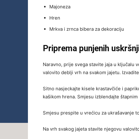
Majoneza
Hren
Mrkva i zrnca bibera za dekoraciju
Priprema punjenih uskršnji
Naravno, prije svega stavite jaja u ključalu 
valovito deblji vrh na svakom jajetu. Izvadi
Sitno nasjeckajte kisele krastavčiće i papri
kašikom hrena. Smjesu izblendajte štapnim 
Smjesu prespite u vrećicu za ukrašavanje to
Na vrh svakog jajeta stavite njegovu valovit