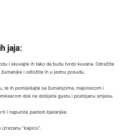
h jaja:
vodu i skuvajte ih tako da budu tvrdo kuvana. Odrežite
te žumanjke i odložite ih u jednu posudu.
ku, te ih pomiješajte sa žumanjcima, majonezom i
mikserom dok ne dobijete gustu i postojanu smjesu.
rti i napunite pastom bjelanjke.
o izrezanu “kapicu”.