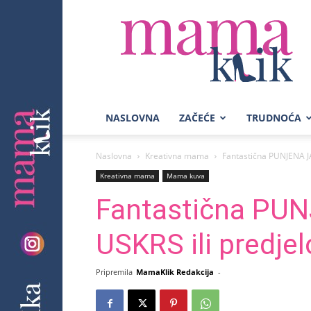
Mama
Klik
NASLOVNA
ZAČEĆE
TRUDNOĆA
Naslovna
Kreativna mama
Fantastična PUNJENA JA
Kreativna mama
Mama kuva
Fantastična PU
USKRS ili predje
Pripremila
MamaKlik Redakcija
-