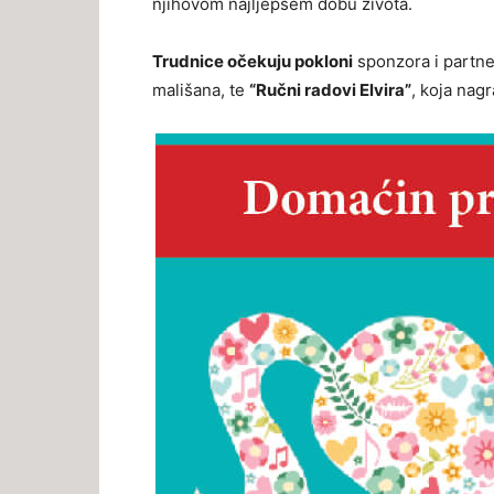
njihovom najljepšem dobu života.
Trudnice očekuju pokloni
sponzora i partner
mališana, te
“Ručni radovi Elvira”
, koja na