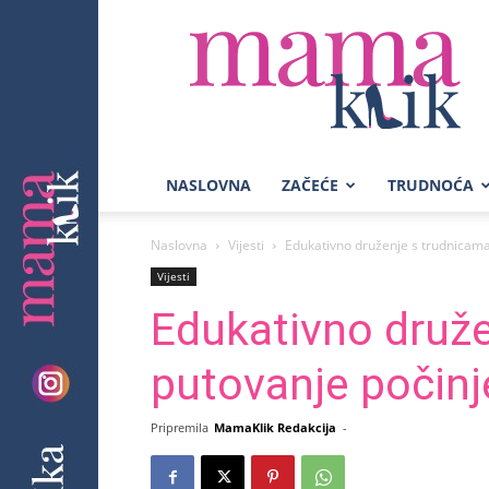
Mama
Klik
NASLOVNA
ZAČEĆE
TRUDNOĆA
Naslovna
Vijesti
Edukativno druženje s trudnicama 
Vijesti
Edukativno druže
putovanje počinj
Pripremila
MamaKlik Redakcija
-