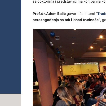
sa doktorima i predstavnicima kompanija ko
Prof. dr. Adem Balić
govorit će o temi
”
Trud
aerozagađenja na tok i ishod trudnoće”
, g