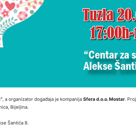
ć”
, a organizator događaja je kompanija
Sfera d.o.o. Mostar
. Pro
ca, Bijeljina.
kse Šantića 8.