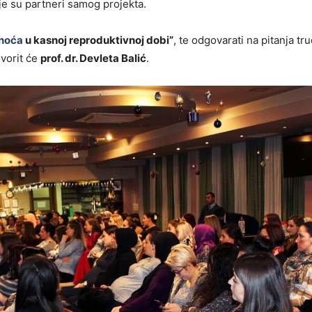
je su partneri samog projekta.
noća
u kasnoj reproduktivnoj dobi”
, te odgovarati na pitanja tr
ovorit će
prof. dr. Devleta Balić
.