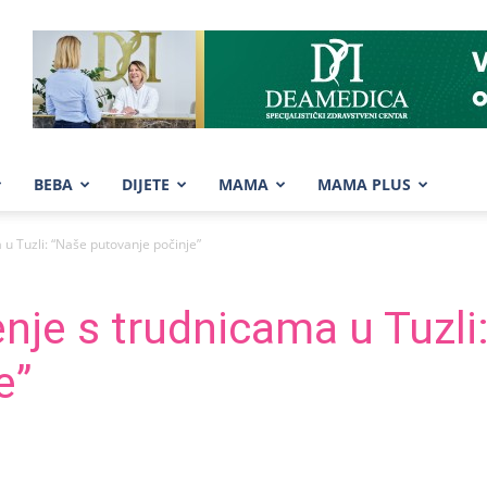
BEBA
DIJETE
MAMA
MAMA PLUS
u Tuzli: “Naše putovanje počinje”
nje s trudnicama u Tuzli
e”