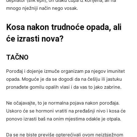
depilator (silk epil), on dlaku čupa iz korijena, ali na
mnogo nježniji način nego vosak.
Kosa nakon trudnoće opada, ali
će izrasti nova?
TAČNO
Porođaj i dojenje izmuče organizam pa njegov imunitet
opada. Moguće je da se dogodi da na češlju ili jastuku
pronađete gomilu opalih vlasi i da vas to jako zabrine.
Ne očajavajte, to je normalna pojava nakon porođaja.
Uskoro će se hormoni vratiti na pređašnji nivo i kosa će
ponovo izrasti baš na onim mjestima odakle je otpala.
Da se ne biste previše opterećivali ovom neizbježnom