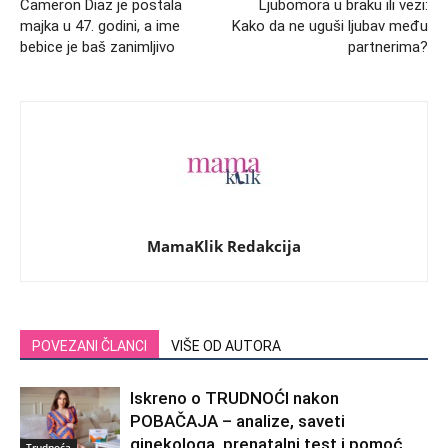
Cameron Diaz je postala
Ljubomora u braku ili vezi:
majka u 47. godini, a ime
Kako da ne uguši ljubav među
bebice je baš zanimljivo
partnerima?
MamaKlik Redakcija
POVEZANI ČLANCI
VIŠE OD AUTORA
Iskreno o TRUDNOĆI nakon
POBAČAJA – analize, saveti
ginekologa, prenatalni test i pomoć
Trudnoća