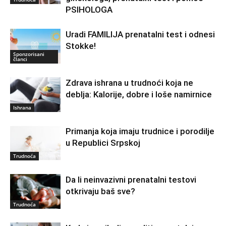
PSIHOLOGA
Uradi FAMILIJA prenatalni test i odnesi
Stokke!
Sponzorisani
članci
Zdrava ishrana u trudnoći koja ne
deblja: Kalorije, dobre i loše namirnice
Ishrana
Primanja koja imaju trudnice i porodilje
u Republici Srpskoj
Trudnoća
Da li neinvazivni prenatalni testovi
otkrivaju baš sve?
Trudnoća