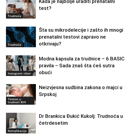
Kada je najbolje uraditi prenatalni
test?
Trudnoća
Šta su mikrodelecije i zašto ih mnogi
prenatalni testovi zapravo ne
otkrivaju?
Trudnoća
Modna kapsula za trudnice – 6 BASIC
pravila – Sada znaš šta ćeš sutra
obući
Instagram izbor
Neizvjesna sudbina zakona o majci u
Srpskoj
Testovi u
trudnoći BiH
Dr Brankica Đukić Kukolj: Trudnoća u
četrdesetim
Komplikacije