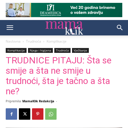
Naslovna
Trudnoća
Komplikacije
Komplikacije
Njega i higijena
Trudnoća
Vježbanje
TRUDNICE PITAJU: Šta se
smije a šta ne smije u
trudnoći, šta je tačno a šta
ne?
Pripremila
MamaKlik Redakcija
-