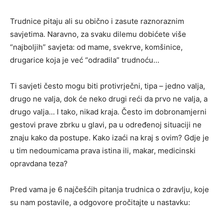
Trudnice pitaju ali su obično i zasute raznoraznim
savjetima. Naravno, za svaku dilemu dobićete više
“najboljih” savjeta: od mame, svekrve, komšinice,
drugarice koja je već “odradila” trudnoću…
Ti savjeti često mogu biti protivrječni, tipa – jedno valja,
drugo ne valja, dok će neko drugi reći da prvo ne valja, a
drugo valja… I tako, nikad kraja. Često im dobronamjerni
gestovi prave zbrku u glavi, pa u određenoj situaciji ne
znaju kako da postupe. Kako izaći na kraj s ovim? Gdje je
u tim nedoumicama prava istina ili, makar, medicinski
opravdana teza?
Pred vama je 6 najčešćih pitanja trudnica o zdravlju, koje
su nam postavile, a odgovore pročitajte u nastavku: