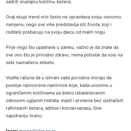
sadrži značajnu količinu šećera.
Ovaj skupi trend vrlo često ne opravdava svoju osnovnu
namjenu, nego sve više predstavlja stil života, koji i
roditelji prebacuju na svoju djecu od malih nogu.
Prije nego što upadnete u zamku, važno je da znate da
sve ono što je prirodno zdravo, nema potrebe da nosi na
sebi naznačenu etiketu.
Vodite računa da u ishrani vaše porodice moraju da
postoje raznovrsne namirnice koje, kada unosimo u
ograničenim količinama sa dobro izbalansiranim
odnosom ugljenih hidrata, masti i proteina bez vještačkih
rafinisanih šećera, aditiva i konzervanasa, čine
najzdraviju hranu.
Izvor:
mojpedijatar.co.rs