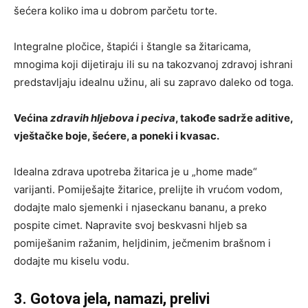
šećera koliko ima u dobrom parčetu torte.
Integralne pločice, štapići i štangle sa žitaricama,
mnogima koji dijetiraju ili su na takozvanoj zdravoj ishrani
predstavljaju idealnu užinu, ali su zapravo daleko od toga.
Većina
zdravih hljebova i peciva
, takođe sadrže aditive,
vještačke boje, šećere, a poneki i kvasac.
Idealna zdrava upotreba žitarica je u „home made“
varijanti. Pomiješajte žitarice, prelijte ih vrućom vodom,
dodajte malo sjemenki i njaseckanu bananu, a preko
pospite cimet. Napravite svoj beskvasni hljeb sa
pomiješanim ražanim, heljdinim, ječmenim brašnom i
dodajte mu kiselu vodu.
3. Gotova jela, namazi, prelivi