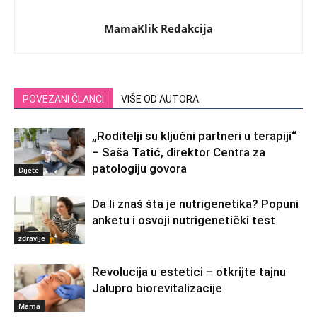
MamaKlik Redakcija
POVEZANI ČLANCI
VIŠE OD AUTORA
„Roditelji su ključni partneri u terapiji“
– Saša Tatić, direktor Centra za
patologiju govora
Dijete
Da li znaš šta je nutrigenetika? Popuni
anketu i osvoji nutrigenetički test
zdravlje
Revolucija u estetici – otkrijte tajnu
Jalupro biorevitalizacije
Mama