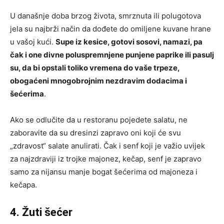
U današnje doba brzog života, smrznuta ili polugotova
jela su najbrži način da dođete do omiljene kuvane hrane
u vašoj kući.
Supe iz kesice, gotovi sosovi, namazi, pa
čak i one divne poluspremnjene punjene paprike ili pasulj
su, da bi opstali toliko vremena do vaše trpeze,
obogaćeni mnogobrojnim nezdravim dodacima i
šećerima
.
Ako se odlučite da u restoranu pojedete salatu, ne
zaboravite da su dresinzi zapravo oni koji će svu
„zdravost“ salate anulirati. Čak i senf koji je važio uvijek
za najzdraviji iz trojke majonez, kečap, senf je zapravo
samo za nijansu manje bogat šećerima od majoneza i
kečapa.
4. Žuti šećer