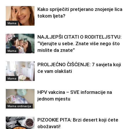
Kako spriječiti pretjerano znojenje lica
tokom ljeta?
Mama
NAJLJEPŠI CITATI O RODITELJSTVU:
“Vjerujte u sebe. Znate više nego što
mislite da znate”
Mama
PROLJEĆNO ČIŠĆENJE: 7 savjeta koji
će vam olakšati
Mama
HPV vakcina – SVE informacije na
jednom mjestu
Mama ordinacija
PIZOOKIE PITA: Brzi desert koji ćete
obožavati!