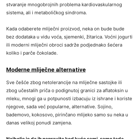
stvaranje mnogobrojnih problema kardiovaskularnog
sistema, ali i metaboličkog sindroma.
Kada odaberete mliječni proizvod, neka on bude bude
bez dodataka u vidu voća, sjemenki, žitarica. Voćni jogurti
ili moderni mliječni obroci sadrže podjednako šećera
koliko i parče čokolade.
Moderne mliječne alternative
Sve češće zbog netolerancije na mliječne sastojke ili
zbog učestalih priča o podignutoj granici za aflatoksin u
mleku, mnogi ga u potpunosti izbacuju iz ishrane i koriste
njegove, sada već popularne, alternative. Sojino,
bademovo, kokosovo, pirinčano mlijeko samo su neka u
danas velikoj ponudi zamjena.
Najbolje je da ih napravite kod kuće sami, samo tada