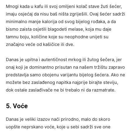
Mnogi kada u kafu ili svoj omiljeni kolač stave žuti šećer,
imaju osjećaj da nisu baš ništa zgriješili. Ovaj šećer sadrži
minimalno manje kalorija od svog bijelog rođaka, a da
bismo zaista osjetili blagodeti melase, koja mu daje
tamnu boju, količine koje su neophodne unijeti su
značajno veće od kašičice ili dve.
Danas je upitna i autentičnost mrkog ili žutog šečera, jer
onaj koji je dominantno prisutan na našem tržištu zapravo
predstavlja samo obojenu varijantu bijelog šećera. Ako ne
možete bez zaslađenog napitka najprije birajte steviju,
dok ostale zaslađivače ne bi trebalo ni da razmatrate.
5. Voće
Danas je veliki izazov naći prirodno, malo do skoro
uopšte neprskano voće, koje u sebi sadrži sve one