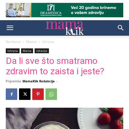
Naslovna
Mama
Ishrana
Ishrana
Mama
zdravlje
Da li sve što smatramo
zdravim to zaista i jeste?
Pripremila
MamaKlik Redakcija
-