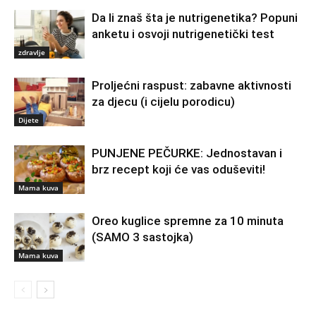
Da li znaš šta je nutrigenetika? Popuni
anketu i osvoji nutrigenetički test
zdravlje
Proljećni raspust: zabavne aktivnosti
za djecu (i cijelu porodicu)
Dijete
PUNJENE PEČURKE: Jednostavan i
brz recept koji će vas oduševiti!
Mama kuva
Oreo kuglice spremne za 10 minuta
(SAMO 3 sastojka)
Mama kuva