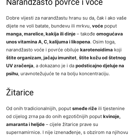
Narandžasto povrće i voće
Dobre vijesti za narandžastu hranu su da, čak i ako vaše
dijete ne voli batate, bundevu ili mrkvu,
voće
poput
manga, marelice, kakija ili dinje
– takođe
omogućava
unos vitamina A, C, kalijuma i likopena
. Osim toga,
narandžasto voće i povrće obiluje
karotenoidima
koji
štite organizam, jačaju imunitet
,
štite kožu od štetnog
UV zračenja
, a dokazano je i da
podsticajno djeluje na
psihu
, uravnotežujuće te na bolju koncentraciju.
Žitarice
Od onih tradicionalnijih, poput
smeđe riže
ili tjestenine
od cijelog zrna pa do onih egzotičnijih poput
kvinoje,
amaranta i heljde
– cijele žitarice prave su
supernamirnice. I nije iznenađenje, s obzirom na njihovu