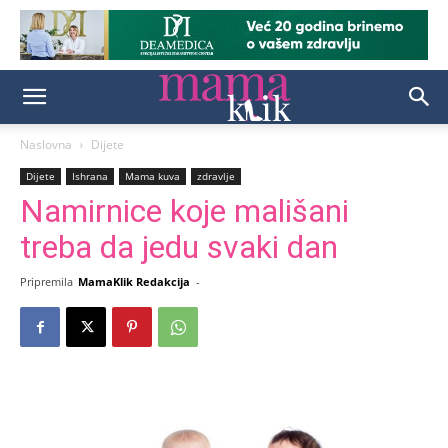
Naslovna
Dijete
Dijete
Ishrana
Mama kuva
zdravlje
Namirnice koje mališani
treba da jedu svaki dan
Pripremila
MamaKlik Redakcija
-