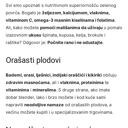
Svi smo upoznati s nutritivnom superiornošću zelenog
povrća. Bogato je
željezom, kalcijumom, vlaknima,
vitaminom C, omega-3 masnim kiselinama i folatima
.
Ali, kako možete
pomoći mališanima da uživaju
u pomalo
izazovnom
ukusu
špinata, kupusa, kelja, brokule i
raštike? Odgovor je:
Počnite rano i ne odustajte
.
Orašasti plodovi
Bademi, orasi, lješnici, indijski oraščići i kikiriki
obiluju
zdravim masnoćama
, ali i
vlaknima, proteinima
te
vitaminima
i
mineralima
. S druge strane, ako imate
dobar blender, lako i brzo možete i kod kuće sami
napraviti
neodoljive namaze
od orašastih plodova, a
većinu možete kupiti i u specijalizovanim trgovinama.