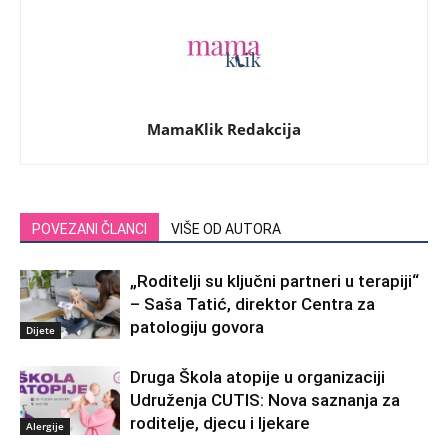
MamaKlik Redakcija
POVEZANI ČLANCI
VIŠE OD AUTORA
„Roditelji su ključni partneri u terapiji“
– Saša Tatić, direktor Centra za
patologiju govora
Dijete
Druga Škola atopije u organizaciji
Udruženja CUTIS: Nova saznanja za
roditelje, djecu i ljekare
Alergije