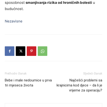
sposobnost
smanjivanja rizika od hroničnih bolesti
u
budućnost.
Nezavisne
Prethodni članak
Sljedeći članak
Bebe i male nedoumice u prva
Najčešći problemi sa
tri mjeseca života
krajnicima kod djece – da li je
vrijeme za operaciju?