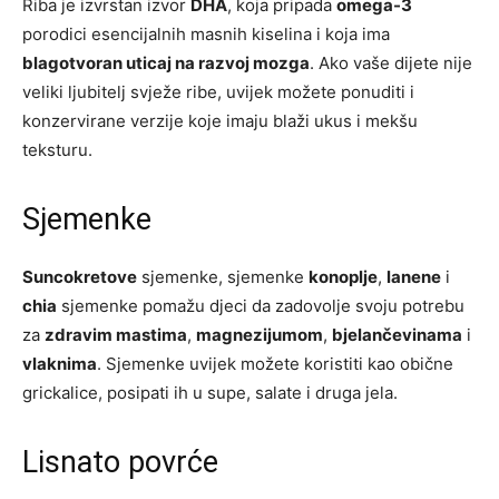
Riba je izvrstan izvor
DHA
, koja pripada
omega-3
porodici esencijalnih masnih kiselina i koja ima
blagotvoran uticaj na razvoj mozga
. Ako vaše dijete nije
veliki ljubitelj svježe ribe, uvijek možete ponuditi i
konzervirane verzije koje imaju blaži ukus i mekšu
teksturu.
Sjemenke
Suncokretove
sjemenke, sjemenke
konoplje
,
lanene
i
chia
sjemenke pomažu djeci da zadovolje svoju potrebu
za
zdravim mastima
,
magnezijumom
,
bjelančevinama
i
vlaknima
. Sjemenke uvijek možete koristiti kao obične
grickalice, posipati ih u supe, salate i druga jela.
Lisnato povrće