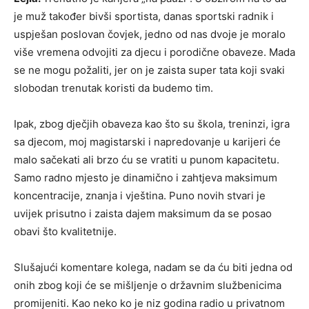
je muž također bivši sportista, danas sportski radnik i
uspješan poslovan čovjek, jedno od nas dvoje je moralo
više vremena odvojiti za djecu i porodične obaveze. Mada
se ne mogu požaliti, jer on je zaista super tata koji svaki
slobodan trenutak koristi da budemo tim.
Ipak, zbog dječjih obaveza kao što su škola, treninzi, igra
sa djecom, moj magistarski i napredovanje u karijeri će
malo sačekati ali brzo ću se vratiti u punom kapacitetu.
Samo radno mjesto je dinamično i zahtjeva maksimum
koncentracije, znanja i vještina. Puno novih stvari je
uvijek prisutno i zaista dajem maksimum da se posao
obavi što kvalitetnije.
Slušajući komentare kolega, nadam se da ću biti jedna od
onih zbog koji će se mišljenje o državnim službenicima
promijeniti. Kao neko ko je niz godina radio u privatnom