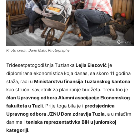
Photo credit: Dario Matic Photography
Tridesetpetogodišnja Tuzlanka
Lejla Elezović
je
diplomirana ekonomistica koja danas, sa skoro 11 godina
staža, radi u
Ministarstvu finansija Tuzlanskog kantona
kao stručni savjetnik za planiranje budžeta. Trenutno je
član
Upravnog odbora Alumni asocijacije Ekonomskog
fakulteta u Tuzli
. Prije toga bila je i
predsjednica
Upravnog odbora JZNU Dom zdravlja Tuzla
, a u mlađim
danima i
teniska reprezentativka BiH u juniorskoj
kategoriji
.