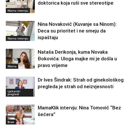
doktorica koja ruši sve stereotipe
Mama intervju
Nina Novaković (Kuvanje sa Ninom):
Deca su prioritet i ne smeju da
ispaštaju
Mama intervju
Nataša Derikonja, kuma Novaka
Đokovića: Uloga majke mi je došla u
pravo vrijeme
Mama
Dr Ives Šindrak: Strah od ginekološkog
pregleda je strah od neizvjesnosti
Ljekarski
pregledi
MamaKlik intervju: Nina Tomović “Bez
šećera”
Brak