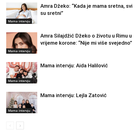
Amra Džeko: “Kada je mama sretna, svi
su sretni”
Mama intervju
Amra Silajdžić Džeko o životu u Rimu u
vrijeme korone: “Nije mi više svejedno”
Mama intervju
Mama intervju: Aida Halilović
Mama intervju
Mama intervju: Lejla Zatović
Mama intervju