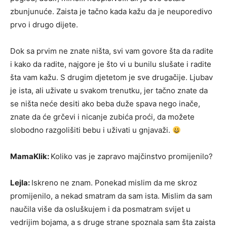
zbunjunuće. Zaista je tačno kada kažu da je neuporedivo
prvo i drugo dijete.
Dok sa prvim ne znate ništa, svi vam govore šta da radite
i kako da radite, najgore je što vi u bunilu slušate i radite
šta vam kažu. S drugim djetetom je sve drugačije. Ljubav
je ista, ali uživate u svakom trenutku, jer tačno znate da
se ništa neće desiti ako beba duže spava nego inače,
znate da će grčevi i nicanje zubića proći, da možete
slobodno razgolišiti bebu i uživati u gnjavaži.
MamaKlik:
Koliko vas je zapravo majčinstvo promijenilo?
Lejla:
Iskreno ne znam. Ponekad mislim da me skroz
promijenilo, a nekad smatram da sam ista. Mislim da sam
naučila više da osluškujem i da posmatram svijet u
vedrijim bojama, a s druge strane spoznala sam šta zaista