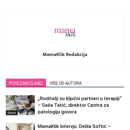
MamaKlik Redakcija
POVEZANI ČLANCI
VIŠE OD AUTORA
„Roditelji su ključni partneri u terapiji“
– Saša Tatić, direktor Centra za
patologiju govora
Dijete
MamaKlik Intervju: Delila Softić –