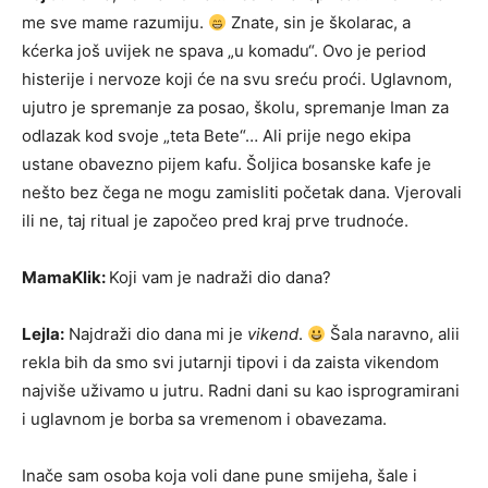
me sve mame razumiju.
Znate, sin je školarac, a
kćerka još uvijek ne spava „u komadu“. Ovo je period
histerije i nervoze koji će na svu sreću proći. Uglavnom,
ujutro je spremanje za posao, školu, spremanje Iman za
odlazak kod svoje „teta Bete“… Ali prije nego ekipa
ustane obavezno pijem kafu. Šoljica bosanske kafe je
nešto bez čega ne mogu zamisliti početak dana. Vjerovali
ili ne, taj ritual je započeo pred kraj prve trudnoće.
MamaKlik:
Koji vam je nadraži dio dana?
Lejla:
Najdraži dio dana mi je
vikend
.
Šala naravno, alii
rekla bih da smo svi jutarnji tipovi i da zaista vikendom
najviše uživamo u jutru. Radni dani su kao isprogramirani
i uglavnom je borba sa vremenom i obavezama.
Inače sam osoba koja voli dane pune smijeha, šale i