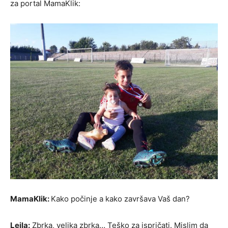
za portal MamaKlik:
MamaKlik:
Kako počinje a kako završava Vaš dan?
Lejla:
Zbrka, velika zbrka… Teško za ispričati. Mislim da