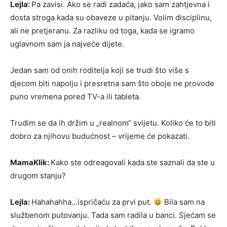
Lejla:
Pa zavisi. Ako se radi zadaća, jako sam zahtjevna i
dosta stroga kada su obaveze u pitanju. Volim disciplinu,
ali ne pretjeranu. Za razliku od toga, kada se igramo
uglavnom sam ja najveće dijete.
Jedan sam od onih roditelja koji se trudi što više s
djecom biti napolju i presretna sam što oboje ne provode
puno vremena pored TV-a ili tableta.
Trudim se da ih držim u „realnom“ svijetu. Koliko će to biti
dobro za njihovu budućnost – vrijeme će pokazati.
MamaKlik:
Kako ste odreagovali kada ste saznali da ste u
drugom stanju?
Lejla:
Hahahahha…ispričaću za prvi put.
Bila sam na
službenom putovanju. Tada sam radila u banci. Sjećam se