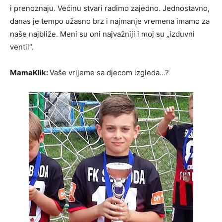
i prenoznaju. Većinu stvari radimo zajedno. Jednostavno,
danas je tempo užasno brz i najmanje vremena imamo za
naše najbliže. Meni su oni najvažniji i moj su „izduvni
ventil“.
MamaKlik:
Vaše vrijeme sa djecom izgleda…?