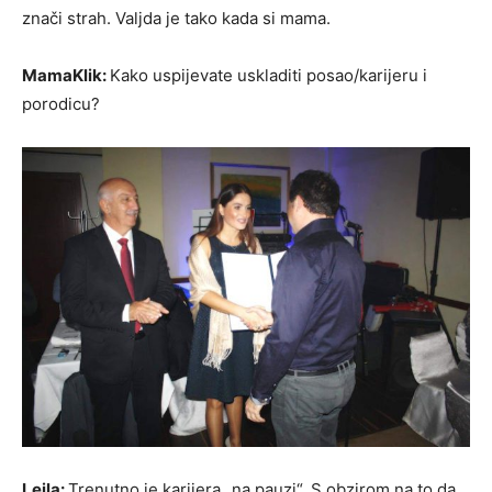
znači strah. Valjda je tako kada si mama.
MamaKlik:
Kako uspijevate uskladiti posao/karijeru i
porodicu?
Lejla:
Trenutno je karijera „na pauzi“. S obzirom na to da