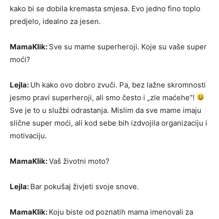
kako bi se dobila kremasta smjesa. Evo jedno fino toplo
predjelo, idealno za jesen.
MamaKlik:
Sve su mame superheroji. Koje su vaše super
moći?
Lejla:
Uh kako ovo dobro zvuči. Pa, bez lažne skromnosti
jesmo pravi superheroji, ali smo često i „zle maćehe“!
Sve je to u službi odrastanja. Mislim da sve mame imaju
slične super moći, ali kod sebe bih izdvojila organizaciju i
motivaciju.
MamaKlik:
Vaš životni moto?
Lejla:
Bar pokušaj živjeti svoje snove.
MamaKlik:
Koju biste od poznatih mama imenovali za