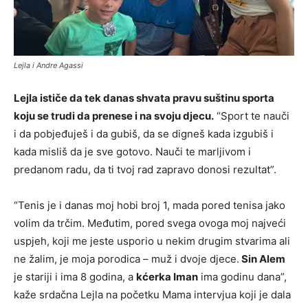
Lejla i Andre Agassi
Lejla ističe da tek danas shvata pravu suštinu sporta
koju se trudi da prenese i na svoju djecu.
“Sport te nauči
i da pobjeđuješ i da gubiš, da se digneš kada izgubiš i
kada misliš da je sve gotovo. Nauči te marljivom i
predanom radu, da ti tvoj rad zapravo donosi rezultat”.
“Tenis je i danas moj hobi broj 1, mada pored tenisa jako
volim da trčim. Međutim, pored svega ovoga moj najveći
uspjeh, koji me jeste usporio u nekim drugim stvarima ali
ne žalim, je moja porodica – muž i dvoje djece.
Sin Alem
je stariji i ima 8 godina, a
kćerka Iman
ima godinu dana”,
kaže srdačna Lejla na početku Mama intervjua koji je dala