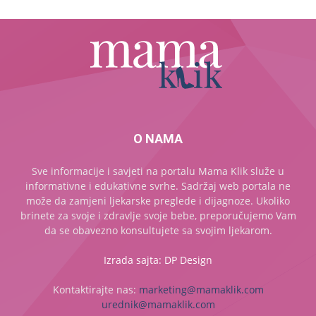
O NAMA
Sve informacije i savjeti na portalu Mama Klik služe u
informativne i edukativne svrhe. Sadržaj web portala ne
može da zamjeni ljekarske preglede i dijagnoze. Ukoliko
brinete za svoje i zdravlje svoje bebe, preporučujemo Vam
da se obavezno konsultujete sa svojim ljekarom.
Izrada sajta: DP Design
Kontaktirajte nas:
marketing@mamaklik.com
urednik@mamaklik.com