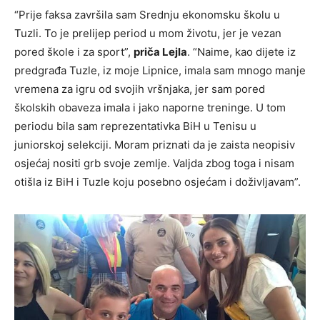
“Prije faksa završila sam Srednju ekonomsku školu u
Tuzli. To je prelijep period u mom životu, jer je vezan
pored škole i za sport”,
priča Lejla
. “Naime, kao dijete iz
predgrađa Tuzle, iz moje Lipnice, imala sam mnogo manje
vremena za igru od svojih vršnjaka, jer sam pored
školskih obaveza imala i jako naporne treninge. U tom
periodu bila sam reprezentativka BiH u Tenisu u
juniorskoj selekciji. Moram priznati da je zaista neopisiv
osjećaj nositi grb svoje zemlje. Valjda zbog toga i nisam
otišla iz BiH i Tuzle koju posebno osjećam i doživljavam”.