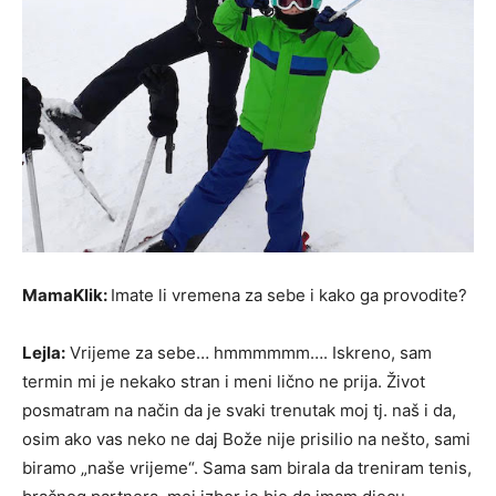
MamaKlik:
Imate li vremena za sebe i kako ga provodite?
Lejla:
Vrijeme za sebe… hmmmmmm…. Iskreno, sam
termin mi je nekako stran i meni lično ne prija. Život
posmatram na način da je svaki trenutak moj tj. naš i da,
osim ako vas neko ne daj Bože nije prisilio na nešto, sami
biramo „naše vrijeme“. Sama sam birala da treniram tenis,