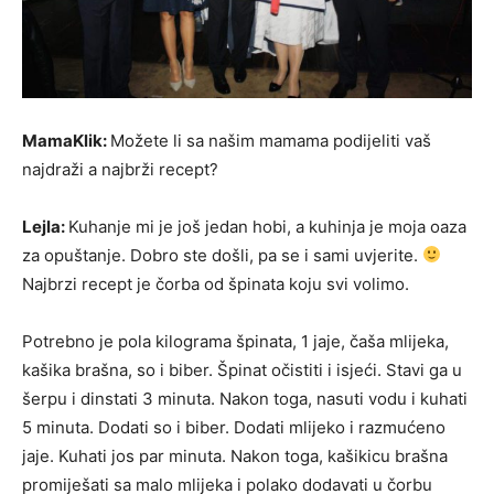
MamaKlik:
Možete li sa našim mamama podijeliti vaš
najdraži a najbrži recept?
Lejla:
Kuhanje mi je još jedan hobi, a kuhinja je moja oaza
za opuštanje. Dobro ste došli, pa se i sami uvjerite.
Najbrzi recept je čorba od špinata koju svi volimo.
Potrebno je pola kilograma špinata, 1 jaje, čaša mlijeka,
kašika brašna, so i biber. Špinat očistiti i isjeći. Stavi ga u
šerpu i dinstati 3 minuta. Nakon toga, nasuti vodu i kuhati
5 minuta. Dodati so i biber. Dodati mlijeko i razmućeno
jaje. Kuhati jos par minuta. Nakon toga, kašikicu brašna
promiješati sa malo mlijeka i polako dodavati u čorbu