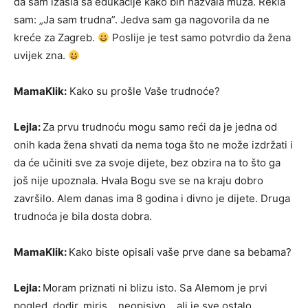
da sam izašla sa edukacije kako bih nazvala muža. Rekla
sam: „Ja sam trudna”. Jedva sam ga nagovorila da ne
kreće za Zagreb.
Poslije je test samo potvrdio da žena
uvijek zna.
MamaKlik:
Kako su prošle Vaše trudnoće?
Lejla:
Za prvu trudnoću mogu samo reći da je jedna od
onih kada žena shvati da nema toga što ne može izdržati i
da će učiniti sve za svoje dijete, bez obzira na to što ga
još nije upoznala. Hvala Bogu sve se na kraju dobro
završilo. Alem danas ima 8 godina i divno je dijete. Druga
trudnoća je bila dosta dobra.
MamaKlik:
Kako biste opisali vaše prve dane sa bebama?
Lejla:
Moram priznati ni blizu isto. Sa Alemom je prvi
pogled, dodir, miris… neopisivo… ali je sve ostalo