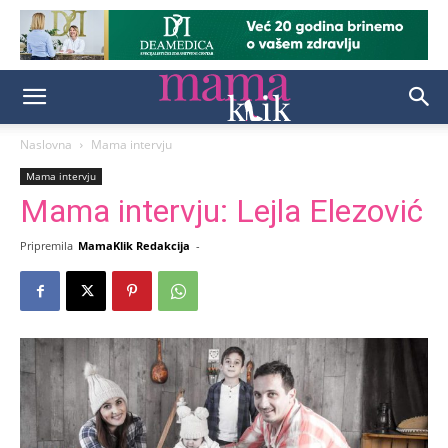
Naslovna
Mama intervju
Mama intervju
Mama intervju: Lejla Elezović
Pripremila
MamaKlik Redakcija
-