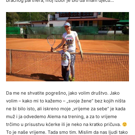
bračnog partnera, moj izbor je bio da imam djecu…
Da me ne shvatite pogrešno, jako volim društvo. Jako
volim – kako mi to kažemo – „svoje žene” bez kojih ništa
ne bi bilo isto, ali iskreno moje „vrijeme za sebe“ je kada
muž i ja odvedemo Alema na trening, a za to vrijeme
trčimo u prisustvu kćerke ili je neko na kratko pričuva.
To je naše vrijeme. Tada smo tim. Mislim da nas ljudi tako