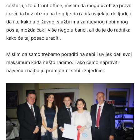
sektoru, i to u front office, mislim da mogu uzeti za pravo
i reći da bez obzira na to gdje da radiš uvijek je do ljudi, i
da i te kako u državnoj službi ima zahtjevnog i obimnog
posla, možda čak i više nego u banci, ali da je do radnika
kako će taj posao uraditi.
Mislim da samo trebamo poraditi na sebi i uvijek dati svoj
maksimum kada nešto radimo. Tako ćemo napraviti
najveću i najbolju promjenu i sebi i zajednici.