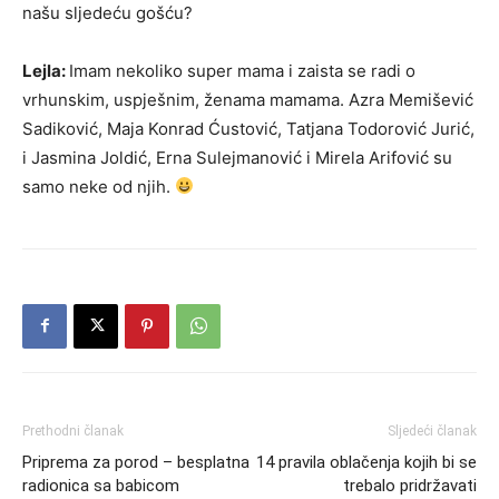
našu sljedeću gošću?
Lejla:
Imam nekoliko super mama i zaista se radi o
vrhunskim, uspješnim, ženama mamama. Azra Memišević
Sadiković, Maja Konrad Ćustović, Tatjana Todorović Jurić,
i Jasmina Joldić, Erna Sulejmanović i Mirela Arifović su
samo neke od njih.
Prethodni članak
Sljedeći članak
Priprema za porod – besplatna
14 pravila oblačenja kojih bi se
radionica sa babicom
trebalo pridržavati