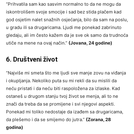
“Prihvatila sam kao sasvim normalno to da ne mogu da
iskontrolišem svoje smocije i sad bez stida plačem kad
god osjetim nalet snažnih osjećanja, bilo da sam na poslu,
u gradu ili sa drugaricama. Ljudi me ponekad zabrinuto
gledaju, ali im često kažem da je sve ok samo da trudnoća
utiče na mene na ovaj način.”
(Jovana, 24 godine)
6. Društveni život
“Najviše mi smeta što me ljudi sve manje zovu na viđanja
i okupljanja. Nekoliko puta su mi rekli da su mislili da
neću pristati i da neću biti raspoložena za izlaske. Kad
ostaneš u drugom stanju tvoj život se menja, ali to ne
znači da treba da se promijene i svi njegovi aspekti.
Ponekad mi toliko nedostaje da izađem sa drugaricama,
da plešemo i da se smijemo do jutra.”
(Zorana, 28
godina)