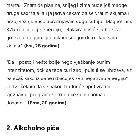
marta… Znam da planina, snijeg i zima nude još mnoge
druge sadržaje, ali ja jedva čekam da se vratim skijama i
brzoj vožnji. Sada upražnjavam duge šetnje i Magnetrans
375 koji mi daje energiju, relaksira mišiće i ublažava
grčeve u nogama jednakom snagom kao i kad sam
skijala.”
(Iva, 28 godina)
“Da li postoji nešto bolje nego vježbanje punim
intenzitetom, dok sa tebe curi znoj, puls ti se ubrzava, a ti
osjećaš kako iz sebe izbacuješ svu negativnu energiju?
Jedva čekam da se nakon trudnoće opet vratim
vježbanju, programi za trudnice su mi pomalo
dosadni.”
(Ema, 29 godina)
2. Alkoholno piće