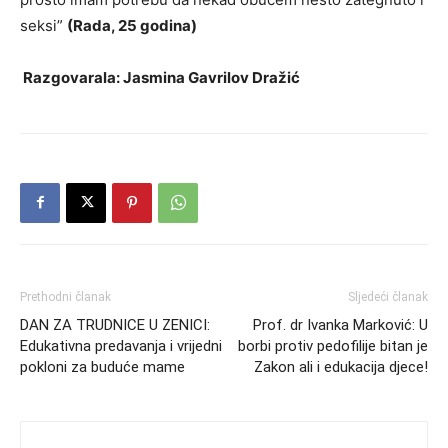
seksi”
(Rada, 25 godina)
Razgovarala: Jasmina Gavrilov Dražić
Prethodni članak
Sljedeći članak
DAN ZA TRUDNICE U ZENICI:
Prof. dr Ivanka Marković: U
Edukativna predavanja i vrijedni
borbi protiv pedofilije bitan je
pokloni za buduće mame
Zakon ali i edukacija djece!