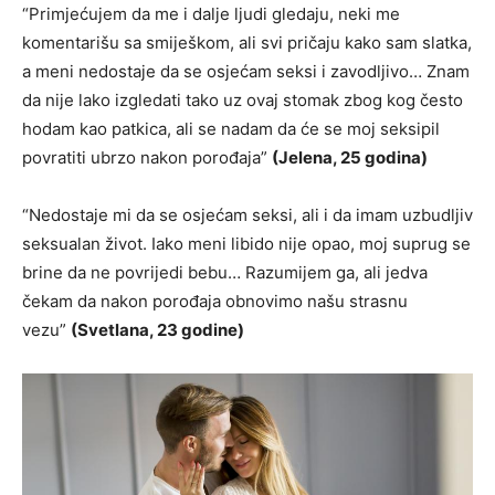
“Primjećujem da me i dalje ljudi gledaju, neki me
komentarišu sa smiješkom, ali svi pričaju kako sam slatka,
a meni nedostaje da se osjećam seksi i zavodljivo… Znam
da nije lako izgledati tako uz ovaj stomak zbog kog često
hodam kao patkica, ali se nadam da će se moj seksipil
povratiti ubrzo nakon porođaja”
(Jelena, 25 godina)
“Nedostaje mi da se osjećam seksi, ali i da imam uzbudljiv
seksualan život. Iako meni libido nije opao, moj suprug se
brine da ne povrijedi bebu… Razumijem ga, ali jedva
čekam da nakon porođaja obnovimo našu strasnu
vezu”
(Svetlana, 23 godine)