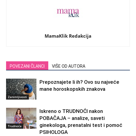
MamaKlik Redakcija
POVEZANI ČLANCI
VIŠE OD AUTORA
Prepoznajete li ih? Ovo su najveće
mane horoskopskih znakova
Zanimljivosti
Iskreno o TRUDNOĆI nakon
POBAČAJA – analize, saveti
ginekologa, prenatalni test i pomoć
Trudnoća
PSIHOLOGA