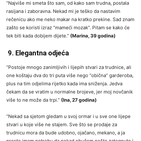
“Najviše mi smeta što sam, od kako sam trudna, postala
rasijana i zaboravna. Nekad mi je teško da nastavim
rečenicu ako me neko makar na kratko prekine. Sad znam
zašto se koristi izraz “mameći mozak”. Pitam se kako će
tek biti kada dobijem dijete.”
(Marina, 39 godina)
9. Elegantna odjeća
“Postoje mnogo zanimljivih i lijepih stvari za trudnice, ali
one koštaju dva do tri puta više nego “obična” garderoba,
plus na tim odjelima rijetko kada ima sniženja. Jedva
čekam da se vratim u normalne brojeve, jer moj novčanik
više to ne može da trpi.”
(Ina, 27 godina)
“Nekad sa sjetom gledam u svoj ormar i u sve one lijepe
stvari u koje više ne stajem. Sve što se prodaje za
trudnicu mora da bude udobno, ojačano, mekano, a ja
prosto imam potrebu da nekad obučem nešto zategnuto i