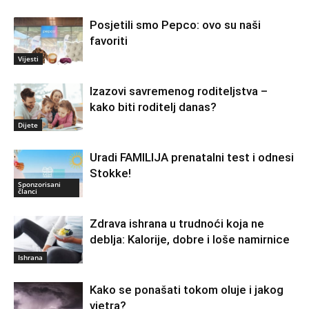
Posjetili smo Pepco: ovo su naši
favoriti
Vijesti
Izazovi savremenog roditeljstva –
kako biti roditelj danas?
Dijete
Uradi FAMILIJA prenatalni test i odnesi
Stokke!
Sponzorisani
članci
Zdrava ishrana u trudnoći koja ne
deblja: Kalorije, dobre i loše namirnice
Ishrana
Kako se ponašati tokom oluje i jakog
vjetra?