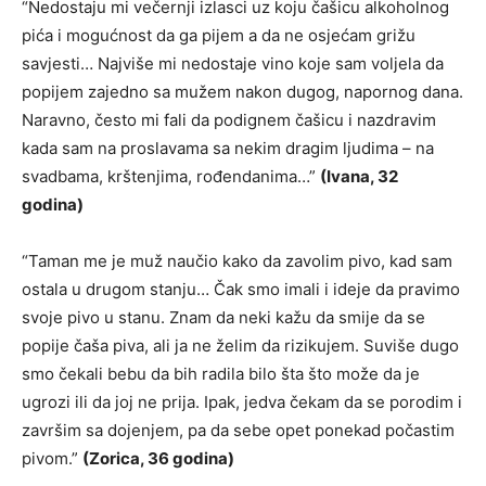
“Nedostaju mi večernji izlasci uz koju čašicu alkoholnog
pića i mogućnost da ga pijem a da ne osjećam grižu
savjesti… Najviše mi nedostaje vino koje sam voljela da
popijem zajedno sa mužem nakon dugog, napornog dana.
Naravno, često mi fali da podignem čašicu i nazdravim
kada sam na proslavama sa nekim dragim ljudima – na
svadbama, krštenjima, rođendanima…”
(Ivana, 32
godina)
“Taman me je muž naučio kako da zavolim pivo, kad sam
ostala u drugom stanju… Čak smo imali i ideje da pravimo
svoje pivo u stanu. Znam da neki kažu da smije da se
popije čaša piva, ali ja ne želim da rizikujem. Suviše dugo
smo čekali bebu da bih radila bilo šta što može da je
ugrozi ili da joj ne prija. Ipak, jedva čekam da se porodim i
završim sa dojenjem, pa da sebe opet ponekad počastim
pivom.”
(Zorica, 36 godina)