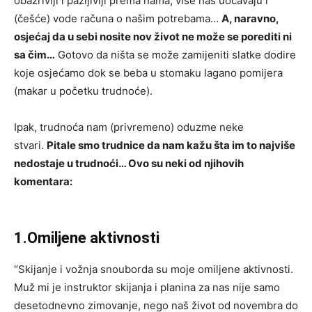
obazriviji i pažljiviji prema nama, više nas uočavaju i
(češće) vode računa o našim potrebama…
A, naravno,
osjećaj da u sebi nosite nov život ne može se porediti ni
sa čim…
Gotovo da ništa se može zamijeniti slatke dodire
koje osjećamo dok se beba u stomaku lagano pomijera
(makar u početku trudnoće).
Ipak, trudnoća nam (privremeno) oduzme neke
stvari.
Pitale smo trudnice da nam kažu šta im to najviše
nedostaje u trudnoći… Ovo su neki od njihovih
komentara:
1.Omiljene aktivnosti
“Skijanje i vožnja snouborda su moje omiljene aktivnosti.
Muž mi je instruktor skijanja i planina za nas nije samo
desetodnevno zimovanje, nego naš život od novembra do