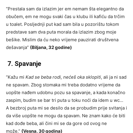
“Prestala sam da izlazim jer em nemam šta elegantno da
obučem, em ne mogu svaki čas u klubu ili kafiću da trčim
u toalet. Posljednji put kad sam bila u pozorištu tokom
predstave sam dva puta morala da izlazim zbog moje
bešike. Mislim da ću neko vrijeme pauzirati društvena
dešavanja”
(Biljana, 32 godine)
7. Spavanje
“Kažu mi
Kad se beba rodi, nećeš oka sklopiti
, ali ja ni sad
ne spavam. Zbog stomaka mi treba dodatno vrijeme da
uopšte nađem udobnu pozu sa spavanje, a kada konačno
zaspim, budim se bar tri puta u toku noći da idem u wc…
A bezbroj puta mi se desilo da se probudim prije svitanja i
da više uopšte ne mogu da spavam. Ne znam kako će biti
kad dođe beba, ali čini mi se da gore od ovog ne
može.”
(Vesna, 30 godina)