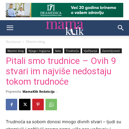
Naslovna
Mamin blog
Mamin blog
Njega i higijena
Seks
Trudnoća
Vježbanje
Zanimljivosti
Pitali smo trudnice – Ovih 9
stvari im najviše nedostaju
tokom trudnoće
Pripremila
MamaKlik Redakcija
-
Trudnoća sa sobom donosi mnogo divnih stvari – ljudi su