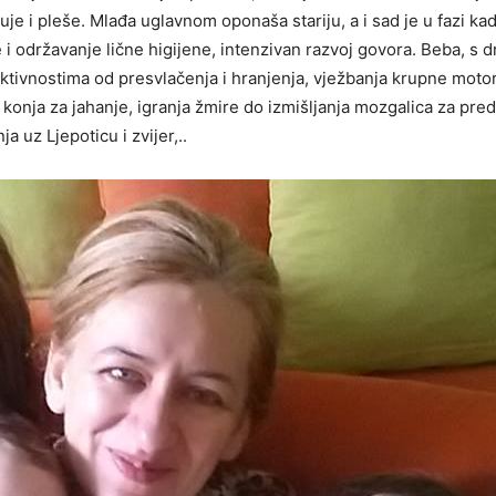
uje i pleše. Mlađa uglavnom oponaša stariju, a i sad je u fazi ka
i održavanje lične higijene, intenzivan razvoj govora. Beba, s d
aktivnostima od presvlačenja i hranjenja, vježbanja krupne moto
anja konja za jahanje, igranja žmire do izmišljanja mozgalica za pr
a uz Ljepoticu i zvijer,..