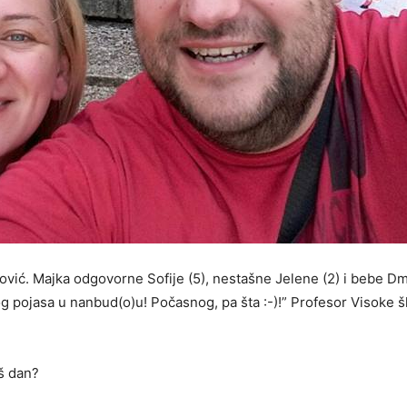
ić. Majka odgovorne Sofije (5), nestašne Jelene (2) i bebe Dmit
pojasa u nanbud(o)u! Počasnog, pa šta :-)!” Profesor Visoke šk
š dan?