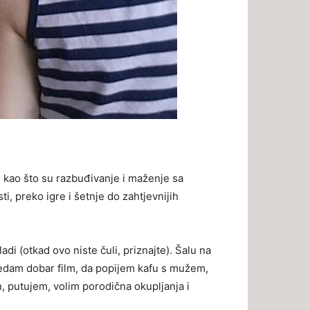
ale kao što su razbuđivanje i maženje sa
i, preko igre i šetnje do zahtjevnijih
di (otkad ovo niste čuli, priznajte). Šalu na
gledam dobar film, da popijem kafu s mužem,
, putujem, volim porodična okupljanja i