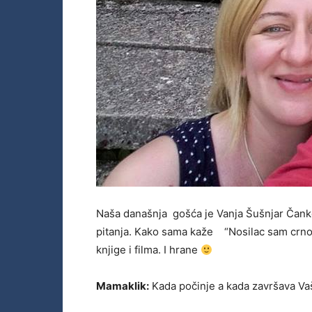
Naša današnja gošća je Vanja Šušnjar Čankov
pitanja. Kako sama kaže “Nosilac sam crnog 
knjige i filma. I hrane
Mamaklik:
Kada počinje a kada završava Va