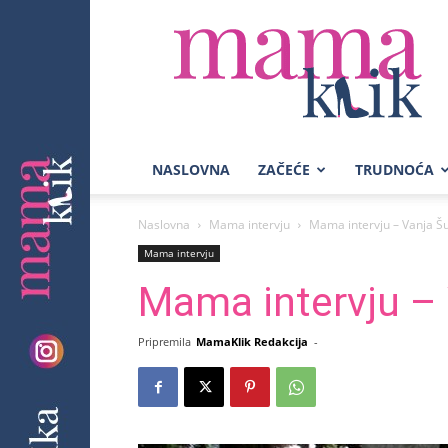
Mama
Klik
NASLOVNA
ZAČEĆE
TRUDNOĆA
Naslovna
Mama intervju
Mama intervju – Vanja Š
Mama intervju
Mama intervju – 
Pripremila
MamaKlik Redakcija
-