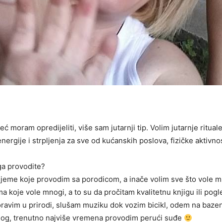
već moram opredijeliti, više sam jutarnji tip. Volim jutarnje ritu
ergije i strpljenja za sve od kućanskih poslova, fizičke aktivnost
ga provodite?
ijeme koje provodim sa porodicom, a inače volim sve što vole mla
ma koje vole mnogi, a to su da pročitam kvalitetnu knjigu ili po
oravim u prirodi, slušam muziku dok vozim bicikl, odem na bazen
enog, trenutno najviše vremena provodim perući suđe