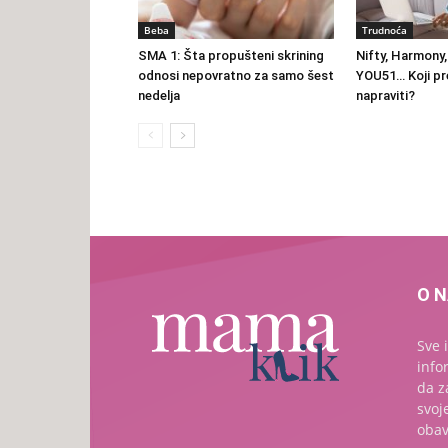
Beba
Trudnoća
SMA 1: Šta propušteni skrining
Nifty, Harmony
odnosi nepovratno za samo šest
YOU51… Koji pr
nedelja
napraviti?
O 
Sve 
info
da z
svoj
obav