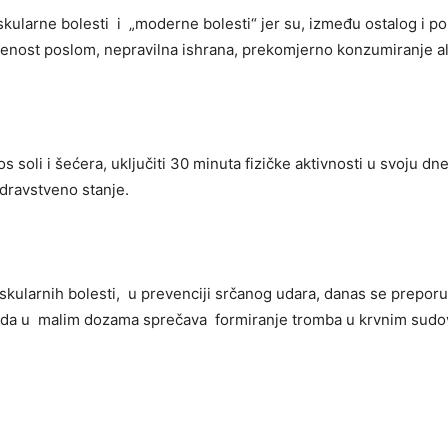
ovaskularne bolesti i „moderne bolesti“ jer su, između ostalog i
ćenost poslom, nepravilna ishrana, prekomjerno konzumiranje al
os soli i šećera, uključiti 30 minuta fizičke aktivnosti u svoju d
zdravstveno stanje.
ularnih bolesti, u prevenciji srčanog udara, danas se preporuč
ano da u malim dozama sprečava formiranje tromba u krvnim sudo