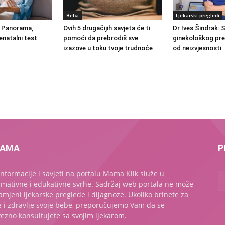
Beba
Ljekarski pregledi
, Panorama,
Ovih 5 drugačijih savjeta će ti
Dr Ives Šindrak: 
enatalni test
pomoći da prebrodiš sve
ginekološkog pre
izazove u toku tvoje trudnoće
od neizvjesnosti
NAMA
P
informacije i savjeti na portalu Mama Klik služe u
rmativne i edukativne svrhe. Sadržaj web portala ne može
amjeni ljekarske preglede i dijagnoze. Ukoliko brinete za
e i zdravlje svoje bebe, preporučujemo Vam da se
ezno konsultujete sa svojim ljekarom.