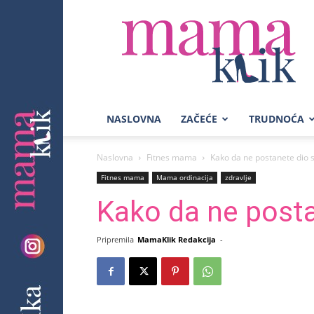
Mama
Klik
NASLOVNA
ZAČEĆE
TRUDNOĆA
Naslovna
Fitnes mama
Kako da ne postanete dio s
Fitnes mama
Mama ordinacija
zdravlje
Kako da ne posta
Pripremila
MamaKlik Redakcija
-