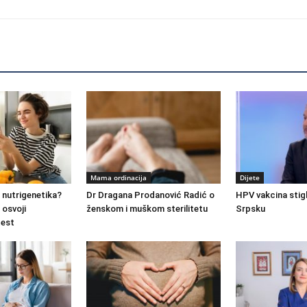
Mama ordinacija
Dijete
e nutrigenetika?
Dr Dragana Prodanović Radić o
HPV vakcina stigl
 osvoji
ženskom i muškom sterilitetu
Srpsku
test