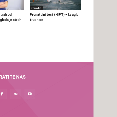
zdravlje
Strah od
Prenatalni test (NIPT) – Iz ugla
gleda je strah
trudnice
RATITE NAS