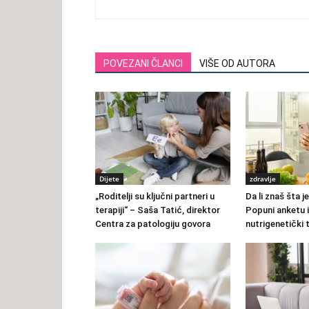
POVEZANI ČLANCI
VIŠE OD AUTORA
Dijete
zdravlje
„Roditelji su ključni partneri u
Da li znaš šta j
terapiji“ – Saša Tatić, direktor
Popuni anketu i
Centra za patologiju govora
nutrigenetički 