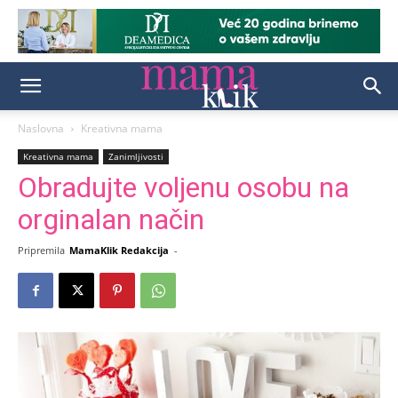
Naslovna
Kreativna mama
Kreativna mama
Zanimljivosti
Obradujte voljenu osobu na
orginalan način
Pripremila
MamaKlik Redakcija
-