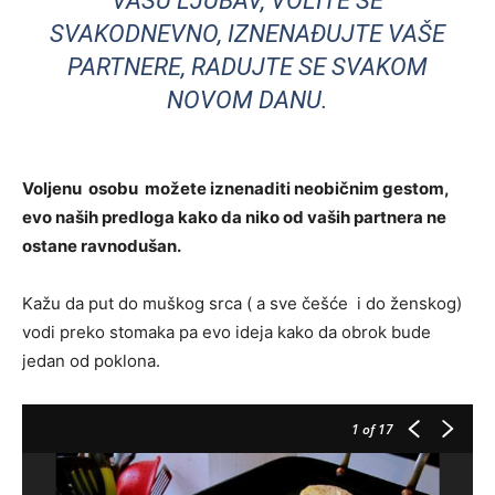
VAŠU LJUBAV, VOLITE SE
SVAKODNEVNO, IZNENAĐUJTE VAŠE
PARTNERE, RADUJTE SE SVAKOM
NOVOM DANU.
Voljenu osobu možete iznenaditi neobičnim gestom,
evo naših predloga kako da niko od vaših partnera ne
ostane ravnodušan.
Kažu da put do muškog srca ( a sve češće i do ženskog)
vodi preko stomaka pa evo ideja kako da obrok bude
jedan od poklona.
1
of 17