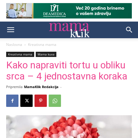
Naslovna
Kreativna mama
Kreativna mama
Mama kuva
Kako napraviti tortu u obliku
srca – 4 jednostavna koraka
Pripremila
MamaKlik Redakcija
-