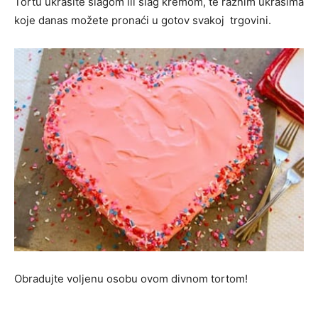
Tortu ukrasite šlagom ili šlag kremom, te raznim ukrasima
koje danas možete pronaći u gotov svakoj trgovini.
Obradujte voljenu osobu ovom divnom tortom!