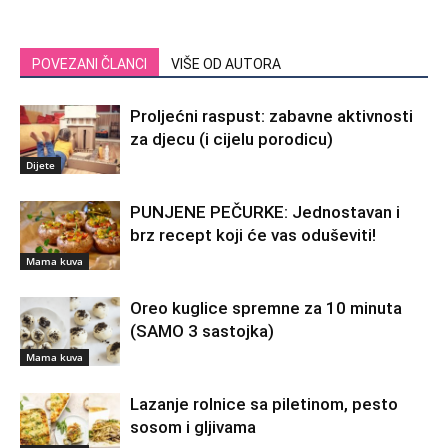
POVEZANI ČLANCI
VIŠE OD AUTORA
Proljećni raspust: zabavne aktivnosti
za djecu (i cijelu porodicu)
Dijete
PUNJENE PEČURKE: Jednostavan i
brz recept koji će vas oduševiti!
Mama kuva
Oreo kuglice spremne za 10 minuta
(SAMO 3 sastojka)
Mama kuva
Lazanje rolnice sa piletinom, pesto
sosom i gljivama