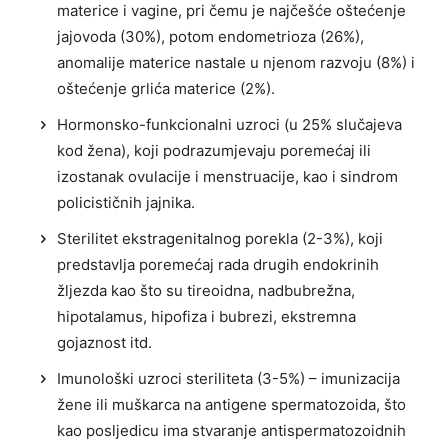
materice i vagine, pri čemu je najčešće oštećenje
jajovoda (30%), potom endometrioza (26%),
anomalije materice nastale u njenom razvoju (8%) i
oštećenje grlića materice (2%).
Hormonsko-funkcionalni uzroci (u 25% slučajeva
kod žena), koji podrazumjevaju poremećaj ili
izostanak ovulacije i menstruacije, kao i sindrom
policističnih jajnika.
Sterilitet ekstragenitalnog porekla (2-3%), koji
predstavlja poremećaj rada drugih endokrinih
žljezda kao što su tireoidna, nadbubrežna,
hipotalamus, hipofiza i bubrezi, ekstremna
gojaznost itd.
Imunološki uzroci steriliteta (3-5%) – imunizacija
žene ili muškarca na antigene spermatozoida, što
kao posljedicu ima stvaranje antispermatozoidnih