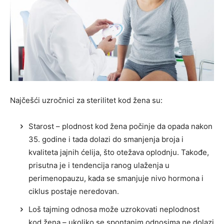
Najčešći uzročnici za sterilitet kod žena su:
Starost – plodnost kod žena počinje da opada nakon
35. godine i tada dolazi do smanjenja broja i
kvaliteta jajnih ćelija, što otežava oplodnju. Takođe,
prisutna je i tendencija ranog ulaženja u
perimenopauzu, kada se smanjuje nivo hormona i
ciklus postaje neredovan.
Loš tajming odnosa može uzrokovati neplodnost
kod žena – ukoliko se spontanim odnosima ne dolazi