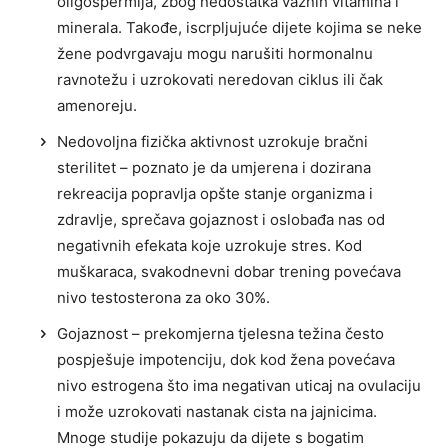
oligospermija, zbog nedostatka važnih vitamina i
minerala. Takođe, iscrpljujuće dijete kojima se neke
žene podvrgavaju mogu narušiti hormonalnu
ravnotežu i uzrokovati neredovan ciklus ili čak
amenoreju.
Nedovoljna fizička aktivnost uzrokuje bračni
sterilitet – poznato je da umjerena i dozirana
rekreacija popravlja opšte stanje organizma i
zdravlje, sprečava gojaznost i oslobađa nas od
negativnih efekata koje uzrokuje stres. Kod
muškaraca, svakodnevni dobar trening povećava
nivo testosterona za oko 30%.
Gojaznost – prekomjerna tjelesna težina često
pospješuje impotenciju, dok kod žena povećava
nivo estrogena što ima negativan uticaj na ovulaciju
i može uzrokovati nastanak cista na jajnicima.
Mnoge studije pokazuju da dijete s bogatim