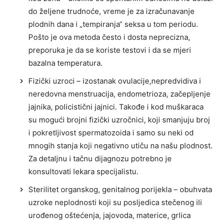
do željene trudnoće, vreme je za izračunavanje
plodnih dana i „tempiranja“ seksa u tom periodu.
Pošto je ova metoda često i dosta neprecizna,
preporuka je da se koriste testovi i da se mjeri
bazalna temperatura.
Fizički uzroci – izostanak ovulacije,nepredvidiva i
neredovna menstruacija, endometrioza, začepljenje
jajnika, policistični jajnici. Takođe i kod muškaraca
su mogući brojni fizički uzročnici, koji smanjuju broj
i pokretljivost spermatozoida i samo su neki od
mnogih stanja koji negativno utiču na našu plodnost.
Za detaljnu i tačnu dijagnozu potrebno je
konsultovati lekara specijalistu.
Sterilitet organskog, genitalnog porijekla – obuhvata
uzroke neplodnosti koji su posljedica stečenog ili
urođenog oštećenja, jajovoda, materice, grlica