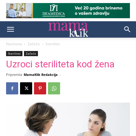
Naslovna
Začeće
Sterilitet
Sterilitet
Začeće
Uzroci steriliteta kod žena
Pripremila
MamaKlik Redakcija
-