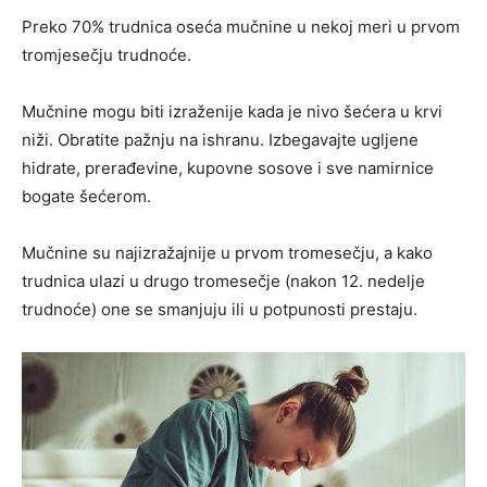
Preko 70% trudnica oseća mučnine u nekoj meri u prvom
tromjesečju trudnoće.
Mučnine mogu biti izraženije kada je nivo šećera u krvi
niži. Obratite pažnju na ishranu. Izbegavajte ugljene
hidrate, prerađevine, kupovne sosove i sve namirnice
bogate šećerom.
Mučnine su najizražajnije u prvom tromesečju, a kako
trudnica ulazi u drugo tromesečje (nakon 12. nedelje
trudnoće) one se smanjuju ili u potpunosti prestaju.