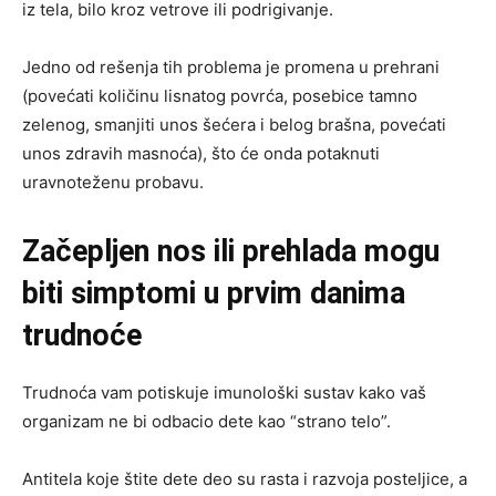
iz tela, bilo kroz vetrove ili podrigivanje.
Jedno od rešenja tih problema je promena u prehrani
(povećati količinu lisnatog povrća, posebice tamno
zelenog, smanjiti unos šećera i belog brašna, povećati
unos zdravih masnoća), što će onda potaknuti
uravnoteženu probavu.
Začepljen nos ili prehlada mogu
biti simptomi u prvim danima
trudnoće
Trudnoća vam potiskuje imunološki sustav kako vaš
organizam ne bi odbacio dete kao “strano telo”.
Antitela koje štite dete deo su rasta i razvoja posteljice, a