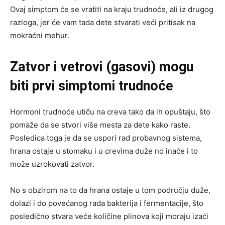
Ovaj simptom će se vratiti na kraju trudnoće, ali iz drugog
razloga, jer će vam tada dete stvarati veći pritisak na
mokraćni mehur.
Zatvor i vetrovi (gasovi) mogu
biti prvi simptomi trudnoće
Hormoni trudnoće utiču na creva tako da ih opuštaju, što
pomaže da se stvori više mesta za dete kako raste.
Posledica toga je da se uspori rad probavnog sistema,
hrana ostaje u stomaku i u crevima duže no inače i to
može uzrokovati zatvor.
No s obzirom na to da hrana ostaje u tom području duže,
dolazi i do povećanog rada bakterija i fermentacije, što
posledično stvara veće količine plinova koji moraju izaći