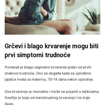
Grčevi i blago krvarenje mogu biti
prvi simptomi trudnoće
Ponekad je blago vaginalno krvarenje jedan od prvih
znakova trudnoće. Ono se događa kada se oplođeno
jajašce
hvata
za matericu, 10-14 dana nakon oplodnje.
Ovo krvarenje je neznatno i može se pojaviti u tačkicama.
Svetlije je boje od menstrualnog krvarenja i ne traje
dugo.