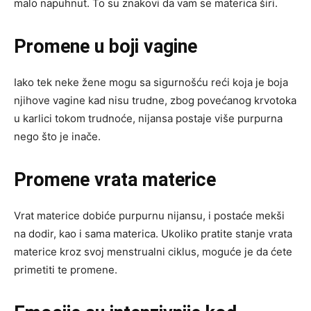
malo napuhnut. To su znakovi da vam se materica širi.
Promene u boji vagine
Iako tek neke žene mogu sa sigurnošću reći koja je boja
njihove vagine kad nisu trudne, zbog povećanog krvotoka
u karlici tokom trudnoće, nijansa postaje više purpurna
nego što je inače.
Promene vrata materice
Vrat materice dobiće purpurnu nijansu, i postaće mekši
na dodir, kao i sama materica. Ukoliko pratite stanje vrata
materice kroz svoj menstrualni ciklus, moguće je da ćete
primetiti te promene.