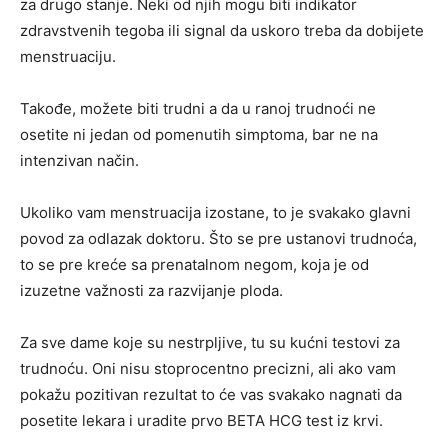
za drugo stanje. Neki od njih mogu biti indikator
zdravstvenih tegoba ili signal da uskoro treba da dobijete
menstruaciju.
Takođe, možete biti trudni a da u ranoj trudnoći ne
osetite ni jedan od pomenutih simptoma, bar ne na
intenzivan način.
Ukoliko vam menstruacija izostane, to je svakako glavni
povod za odlazak doktoru. Što se pre ustanovi trudnoća,
to se pre kreće sa prenatalnom negom, koja je od
izuzetne važnosti za razvijanje ploda.
Za sve dame koje su nestrpljive, tu su kućni testovi za
trudnoću. Oni nisu stoprocentno precizni, ali ako vam
pokažu pozitivan rezultat to će vas svakako nagnati da
posetite lekara i uradite prvo BETA HCG test iz krvi.