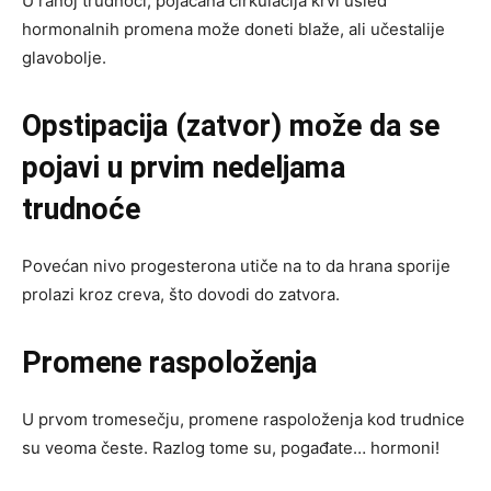
U ranoj trudnoći, pojačana cirkulacija krvi usled
hormonalnih promena može doneti blaže, ali učestalije
glavobolje.
Opstipacija (zatvor) može da se
pojavi u prvim nedeljama
trudnoće
Povećan nivo progesterona utiče na to da hrana sporije
prolazi kroz creva, što dovodi do zatvora.
Promene raspoloženja
U prvom tromesečju, promene raspoloženja kod trudnice
su veoma česte. Razlog tome su, pogađate… hormoni!