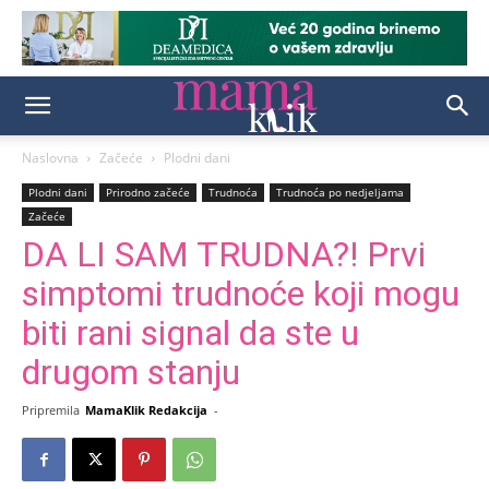
Naslovna
Začeće
Plodni dani
Plodni dani
Prirodno začeće
Trudnoća
Trudnoća po nedjeljama
Začeće
DA LI SAM TRUDNA?! Prvi
simptomi trudnoće koji mogu
biti rani signal da ste u
drugom stanju
Pripremila
MamaKlik Redakcija
-