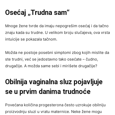
Osećaj „Trudna sam“
Mnoge žene tvrde da imaju nepogrešim osećaj i da tačno
znaju kada su trudne. U velikom broju slučajeva, ova vrsta
intuicije se pokazala tačnom.
Možda ne postoje posebni simptomi zbog kojih mislite da
ste trudni, već se jedostavno tako osećate – čudno,
drugačije. A možda same sebi i mirišete drugačije?
Obilnija vaginalna sluz pojavljuje
se u prvim danima trudnoće
Povećana količina progesterona često uzrokuje obilniju
proizvodnju sluzi u vratu maternice. Neke žene mogu