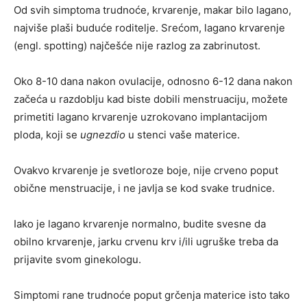
Od svih simptoma trudnoće, krvarenje, makar bilo lagano,
najviše plaši buduće roditelje. Srećom, lagano krvarenje
(engl. spotting) najčešće nije razlog za zabrinutost.
Oko 8-10 dana nakon ovulacije, odnosno 6-12 dana nakon
začeća u razdoblju kad biste dobili menstruaciju, možete
primetiti lagano krvarenje uzrokovano implantacijom
ploda, koji se
ugnezdio
u stenci vaše materice.
Ovakvo krvarenje je svetloroze boje, nije crveno poput
obične menstruacije, i ne javlja se kod svake trudnice.
Iako je lagano krvarenje normalno, budite svesne da
obilno krvarenje, jarku crvenu krv i/ili ugruške treba da
prijavite svom ginekologu.
Simptomi rane trudnoće poput grčenja materice isto tako