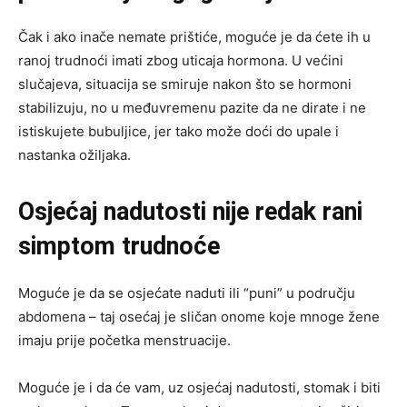
Čak i ako inače nemate prištiće, moguće je da ćete ih u
ranoj trudnoći imati zbog uticaja hormona. U većini
slučajeva, situacija se smiruje nakon što se hormoni
stabilizuju, no u međuvremenu pazite da ne dirate i ne
istiskujete bubuljice, jer tako može doći do upale i
nastanka ožiljaka.
Osjećaj nadutosti nije redak rani
simptom trudnoće
Moguće je da se osjećate naduti ili “puni” u području
abdomena – taj osećaj je sličan onome koje mnoge žene
imaju prije početka menstruacije.
Moguće je i da će vam, uz osjećaj nadutosti, stomak i biti