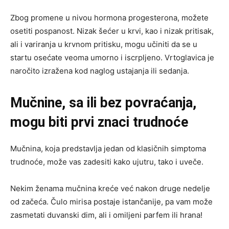
Zbog promene u nivou hormona progesterona, možete
osetiti pospanost. Nizak šećer u krvi, kao i nizak pritisak,
ali i variranja u krvnom pritisku, mogu učiniti da se u
startu osećate veoma umorno i iscrpljeno. Vrtoglavica je
naročito izražena kod naglog ustajanja ili sedanja.
Mučnine, sa ili bez povraćanja,
mogu biti prvi znaci trudnoće
Mučnina, koja predstavlja jedan od klasičnih simptoma
trudnoće, može vas zadesiti kako ujutru, tako i uveče.
Nekim ženama mučnina kreće već nakon druge nedelje
od začeća. Čulo mirisa postaje istančanije, pa vam može
zasmetati duvanski dim, ali i omiljeni parfem ili hrana!