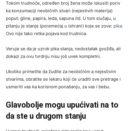
Tokom trudnoće, određen broj žena može iskusiti poriv
ka konzumaciji neobičnih stvari (nejestivih materija)
poput: gline, papira, leda, sapuna itd. U tom slučaju, u
pitanju je stanje (poremećaj u ishrani) koje se zove:
pika
.
Ovo nije tako retka pojava kod trudnica.
Veruje se da je uzrok pika stanja, nedostatak gvožđa, ali
dokazi za ovu tvrdnju nisu još uvek kompletni.
Ukoliko primetite da žudite za neobičnim a nejestivim
stvarima, obratite se lekaru koji će uraditi sve pretrage i
usmeriti vas ka korisnom ponašanju, za vas i bebu.
Glavobolje mogu upućivati na to
da ste u drugom stanju