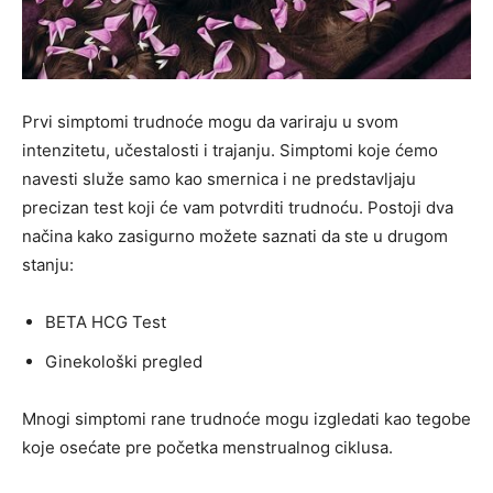
Prvi simptomi trudnoće mogu da variraju u svom
intenzitetu, učestalosti i trajanju. Simptomi koje ćemo
navesti služe samo kao smernica i ne predstavljaju
precizan test koji će vam potvrditi trudnoću. Postoji dva
načina kako zasigurno možete saznati da ste u drugom
stanju:
BETA HCG Test
Ginekološki pregled
Mnogi simptomi rane trudnoće mogu izgledati kao tegobe
koje osećate pre početka menstrualnog ciklusa.