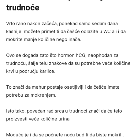
trudnoće
Vrlo rano nakon začeća, ponekad samo sedam dana
kasnije, možete primetiti da češće odlazite u WC ali i da
mokrite manje količine nego inače.
Ovo se događa zato što hormon hCG, neophodan za
trudnoću, šalje telu znakove da su potrebne veće količine
krvi u području karlice.
To znači da mehur postaje osetljiviji i da češće imate
potrebu za mokrenjem.
Isto tako, povećan rad srca u trudnoći znači da će telo
proizvesti veće količine urina.
Moguće je i da se počnete noću buditi da biste mokrili.