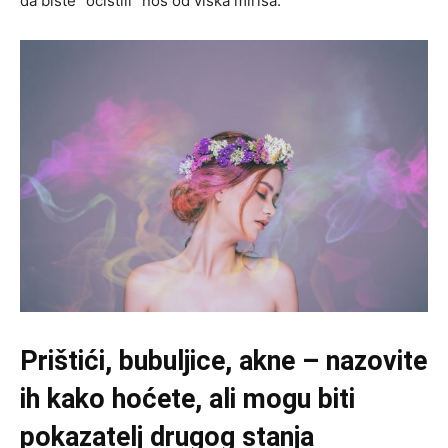
da biste “očistili” nos od viška mirisa.
Prištići, bubuljice, akne – nazovite
ih kako hoćete, ali mogu biti
pokazatelj drugog stanja