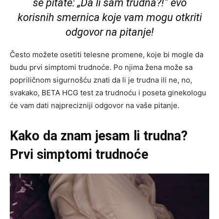
se pitate: „Da li sam trudna?!“ evo
korisnih smernica koje vam mogu otkriti
odgovor na pitanje!
Često možete osetiti telesne promene, koje bi mogle da
budu prvi simptomi trudnoće. Po njima žena može sa
popriličnom sigurnošću znati da li je trudna ili ne, no,
svakako, BETA HCG test za trudnoću i poseta ginekologu
će vam dati najprecizniji odgovor na vaše pitanje.
Kako da znam jesam li trudna?
Prvi simptomi trudnoće