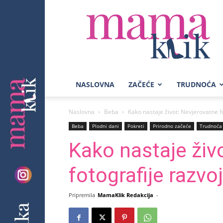
Mama
Klik
NASLOVNA
ZAČEĆE
TRUDNOĆA
Naslovna
Beba
Kako nastaje život: Nevjerovatne 
Beba
Plodni dani
Pokreti
Prirodno začeće
Trudnoća
Kako nastaje živ
fotografije razv
Pripremila
MamaKlik Redakcija
-