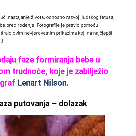
ući nastajanje života, odnosno razvoj ljudskog fetusa,
ebe pred rođenje. Fotografije je pravio pomoću
ltiralo ovim nevjerovatnim prikazima koji na najčjepši
t!
edaju faze formiranja bebe u
 trudnoće, koje je zabilježio
ograf
Lenart Nilson.
faza putovanja – dolazak