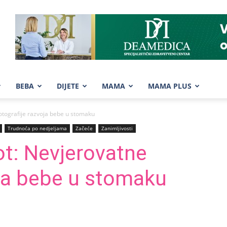
BEBA
DIJETE
MAMA
MAMA PLUS
fotografije razvoja bebe u stomaku
Trudnoća po nedjeljama
Začeće
Zanimljivosti
ot: Nevjerovatne
oja bebe u stomaku