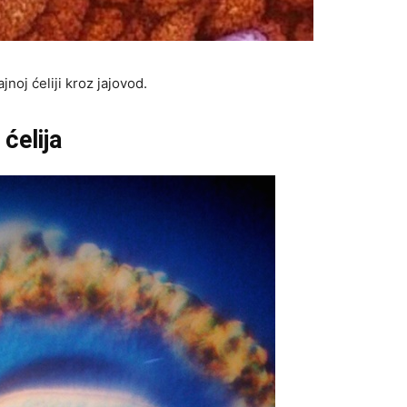
noj ćeliji kroz jajovod.
ćelija