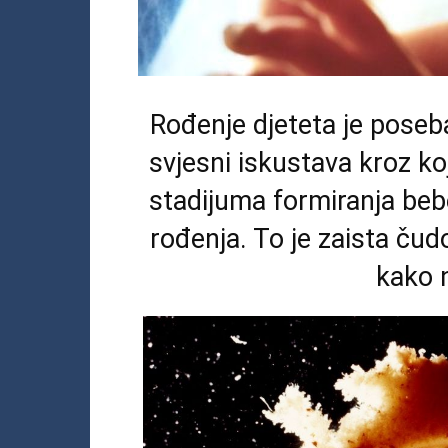
Rođenje djeteta je poseba
svjesni iskustava kroz koj
stadijuma formiranja beb
rođenja. To je zaista čudo
kako n