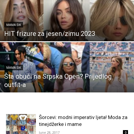
MAMA ŠIK
HIT frizure za jesen/zimu 2023
MAMA ŠIK
Šta obući na Srpska Open? Prijedlog
outfit-a
Šorcevi: modni imperativ ljeta! Moda za
tinejdžerke i mame
June 28, 2017
0