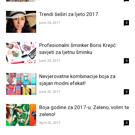
Trendi šeširi za ljeto 2017.
June 24, 2017
0
Profesionalni šminker Boris Krejić:
savjeti za ljetnu šminku
June 24, 2017
0
Nevjerovatne kombinacije boja za
sjajan modni efekat!
June 20, 2017
0
Boja godine za 2017-u: Zeleno, volim te
zeleno!
April 20, 2017
0