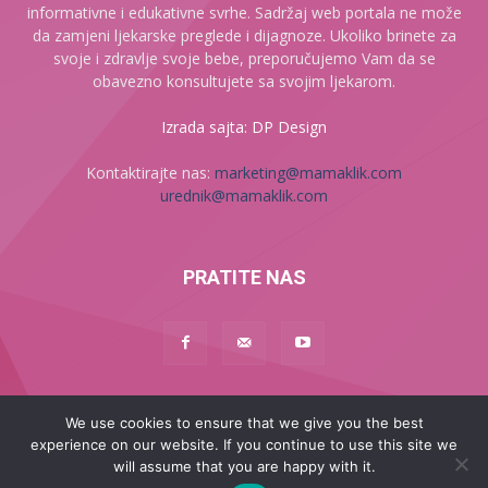
informativne i edukativne svrhe. Sadržaj web portala ne može
da zamjeni ljekarske preglede i dijagnoze. Ukoliko brinete za
svoje i zdravlje svoje bebe, preporučujemo Vam da se
obavezno konsultujete sa svojim ljekarom.
Izrada sajta: DP Design
Kontaktirajte nas:
marketing@mamaklik.com
urednik@mamaklik.com
PRATITE NAS
Naslovna
We use cookies to ensure that we give you the best
Začeće
Trudnoća
Beba
Dijete
Mama
experience on our website. If you continue to use this site we
MAMA PLUS
will assume that you are happy with it.
© 2017 - 2025 - Sva prava zadržana