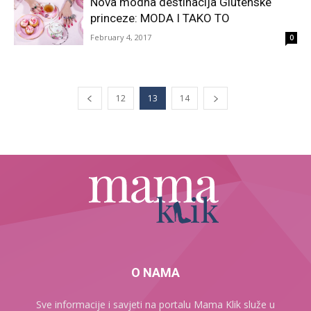
Nova modna destinacija Glutenske
princeze: MODA I TAKO TO
February 4, 2017
0
12
13
14
O NAMA
Sve informacije i savjeti na portalu Mama Klik služe u