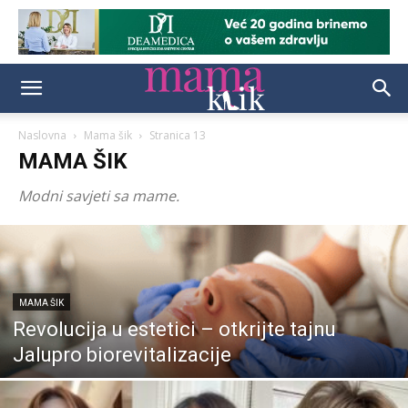
Naslovna
Mama šik
Stranica 13
MAMA ŠIK
Modni savjeti sa mame.
MAMA ŠIK
Revolucija u estetici – otkrijte tajnu
Jalupro biorevitalizacije