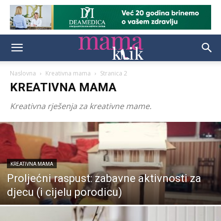
Naslovna
Kreativna mama
Stranica 2
KREATIVNA MAMA
Kreativna rješenja za kreativne mame.
KREATIVNA MAMA
Proljećni raspust: zabavne aktivnosti za
djecu (i cijelu porodicu)