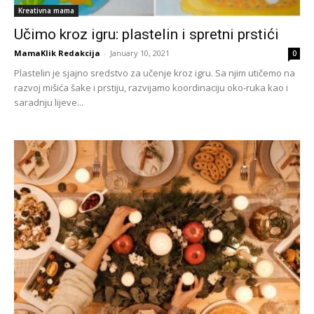
Kreativna mama
Učimo kroz igru: plastelin i spretni prstići
MamaKlik Redakcija
-
January 10, 2021
0
Plastelin je sjajno sredstvo za učenje kroz igru. Sa njim utičemo na
razvoj mišića šake i prstiju, razvijamo koordinaciju oko-ruka kao i
saradnju lijeve...