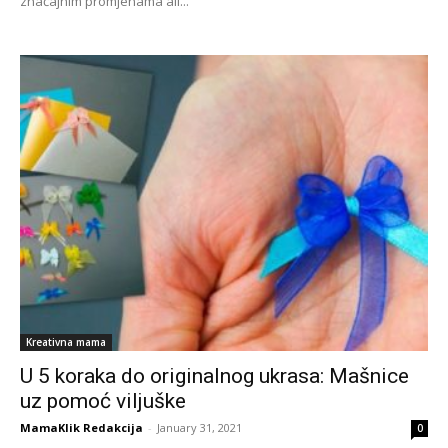
značajnim promjenama ali...
Kreativna mama
U 5 koraka do originalnog ukrasa: Mašnice
uz pomoć viljuške
MamaKlik Redakcija
-
January 31, 2021
0