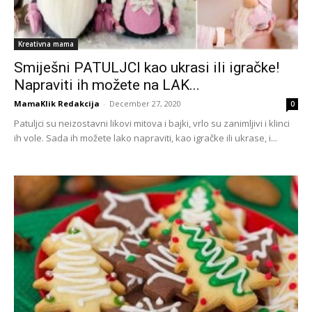
Kreativna mama
Smiješni PATULJCI kao ukrasi ili igračke!
Napraviti ih možete na LAK...
MamaKlik Redakcija
-
December 27, 2020
0
Patuljci su neizostavni likovi mitova i bajki, vrlo su zanimljivi i klinci
ih vole. Sada ih možete lako napraviti, kao igračke ili ukrase, i...