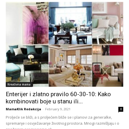
Kreativna mama
Enterijer i zlatno pravilo 60-30-10: Kako
kombinovati boje u stanu ili...
MamaKlik Redakcija
-
February 9, 2021
0
Proljeće se bliži, a s proljećem bliže se i planovi za generalke,
spremanje i osvježavanje životnog prostora. Mnogi razmišljaju i o