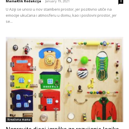
MamaKlik Redakcija
-
January 19, 2021
0
U Aziji se unosi u nov stambeni prostor, jer pozitivno utiče na
emocije ukućana i atmosferu u domu, kao i poslovni prostor, jer
se...
Kreativna mama