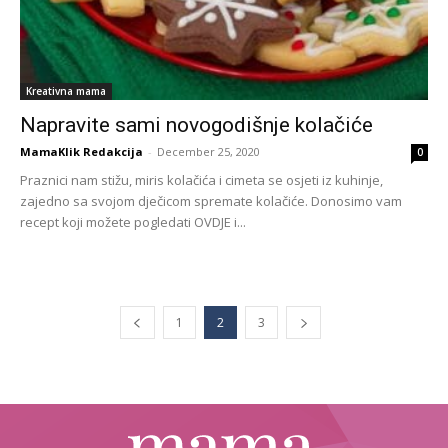
Kreativna mama
Napravite sami novogodišnje kolačiće
MamaKlik Redakcija
-
December 25, 2020
0
Praznici nam stižu, miris kolačića i cimeta se osjeti iz kuhinje,
zajedno sa svojom dječicom spremate kolačiće. Donosimo vam
recept koji možete pogledati OVDJE i...
1
2
3