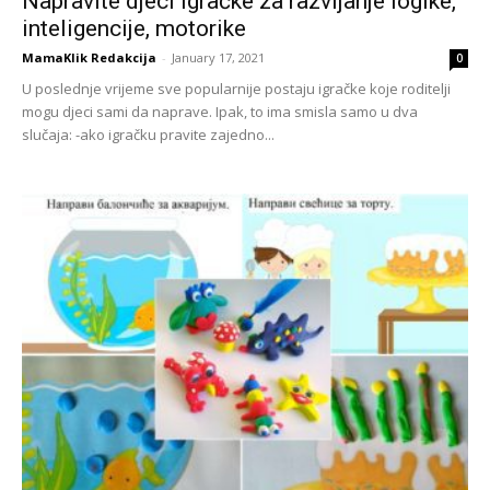
Napravite djeci igračke za razvijanje logike,
inteligencije, motorike
MamaKlik Redakcija
-
January 17, 2021
0
U poslednje vrijeme sve popularnije postaju igračke koje roditelji
mogu djeci sami da naprave. Ipak, to ima smisla samo u dva
slučaja: -ako igračku pravite zajedno...