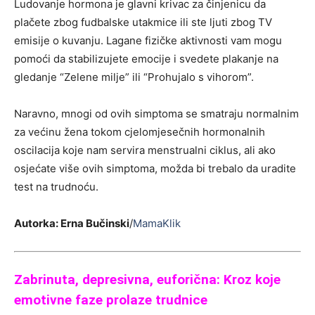
Ludovanje hormona je glavni krivac za činjenicu da
plačete zbog fudbalske utakmice ili ste ljuti zbog TV
emisije o kuvanju. Lagane fizičke aktivnosti vam mogu
pomoći da stabilizujete emocije i svedete plakanje na
gledanje “Zelene milje” ili “Prohujalo s vihorom”.
Naravno, mnogi od ovih simptoma se smatraju normalnim
za većinu žena tokom cjelomjesečnih hormonalnih
oscilacija koje nam servira menstrualni ciklus, ali ako
osjećate više ovih simptoma, možda bi trebalo da uradite
test na trudnoću.
Autorka: Erna Bučinski
/
MamaKlik
Zabrinuta, depresivna, euforična: Kroz koje
emotivne faze prolaze trudnice