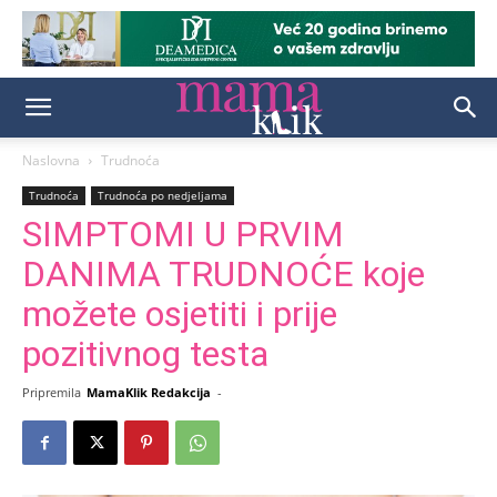
Naslovna
Trudnoća
Trudnoća
Trudnoća po nedjeljama
SIMPTOMI U PRVIM
DANIMA TRUDNOĆE koje
možete osjetiti i prije
pozitivnog testa
Pripremila
MamaKlik Redakcija
-