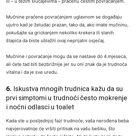
ili – u težim slučajevima – praćenu čestim povraćanjem.
Mučnine praćene povraćanjem uglavnom se događaju
ujutro kad je želudac prazan, tako da, ako imate mučninu,
pokušajte sa grickanjem nekoliko krekera ili slanih
štapića da biste ublažili ovaj neprijatni osjećaj.
Mučnine i povraćanje mogu da se nastave do 4.mjeseca,
ali ćete tad biti bezbrižnije jer su oni znak da je trudnoća
vitalna i da je sve uredu.
6.
Iskustva mnogih trudnica kažu da su
prvi simptomi u trudnoći često mokrenje
i noćni odlasci u toalet
Kada ste u posljednjoj fazi trudnoće, vaša nerođena beba
najvjerovatnije će vršiti pritisak na vašu bešiku, što