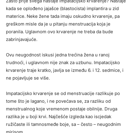
Zašto prije svega nastaje impatacijsko krvarenje? Nastaje
kada se oplođeno jajašce (blastocista) implantira u zid
materice. Neke žene tada imaju oskudno krvarenje, pa
greškom misle da je u pitanju menstruacija koja je
poranila. Uglavnom ovo krvarenje ne treba da bude
zabrinjavajuće.
Ovu neugodnost iskusi jedna trećina žena u ranoj
trudnoći, i uglavnom nije znak za uzbunu. Impatacijsko
krvarenje traje kratko, javlja se između 6. i 12. sedmice, i
ne pojavljuje se više.
Impatacijsko krvarenje se od menstruacije razlikuje po
tome što je lagano, i ne povećava se, za razliku od
menstrualnog koje vremenom postaje obilnije. Druga
razlika je u boji krvi. Najčešće izgleda kao iscjedak
ružičaste ili tamnosmeđe boje, sa – često – neugodnim
mirisom.