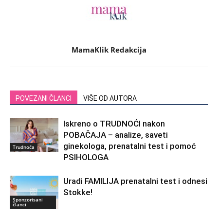
MamaKlik Redakcija
POVEZANI ČLANCI
VIŠE OD AUTORA
Iskreno o TRUDNOĆI nakon
POBAČAJA – analize, saveti
ginekologa, prenatalni test i pomoć
Trudnoća
PSIHOLOGA
Uradi FAMILIJA prenatalni test i odnesi
Stokke!
Sponzorisani
članci