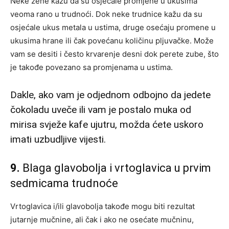
Neke žene kažu da su osjećale promjene u ukusima
veoma rano u trudnoći. Dok neke trudnice kažu da su
osjećale ukus metala u ustima, druge osećaju promene u
ukusima hrane ili čak povećanu količinu pljuvačke. Može
vam se desiti i često krvarenje desni dok perete zube, što
je takođe povezano sa promjenama u ustima.
Dakle, ako vam je odjednom odbojno da jedete
čokoladu uveče ili vam je postalo muka od
mirisa svježe kafe ujutru, možda ćete uskoro
imati uzbudljive vijesti.
9.
Blaga glavobolja i vrtoglavica u prvim
sedmicama trudnoće
Vrtoglavica i/ili glavobolja takođe mogu biti rezultat
jutarnje mučnine, ali čak i ako ne osećate mučninu,