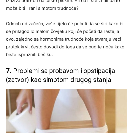
izaziva potrebu da često piškite. Ali da li ste znali da to
može biti i rani simptom trudnoće?
Odmah od začeća, vaše tijelo će početi da se širi kako bi
se prilagodilo malom čovjeku koji će početi da raste, a
ovo, zajedno sa hormonima trudnoće koja stvaraju veći
protok krvi, često dovodi do toga da se budite noću kako
biste ispraznili bešiku.
7.
Problemi sa probavom i opstipacija
(zatvor) kao simptom drugog stanja