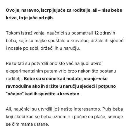
Ovo je, naravno, iscrpljujuće za roditelje, ali – nisu bebe
krive, to je jače od njih.
Tokom istraživanja, naučnici su posmatrali 12 zdravih
beba, koje su majke spuštale u krevetac, držale ih sjedeći
i nosale po sobi, držeći ih u naručju.
Rezultati su potvrdili ono što većina ljudi utvrdi
eksperimentalnim putem vrlo brzo nakon što postanu
roditelji.
Bebe su srećne kad hodate, manje-više
ravnodušne ako ih držite u naručju sjedeći i potpuno
“očajne” kad ih spustite u krevetac.
Ali, naučnici su utvrdili još nešto interesantno. Puls beba
koji skoči kad se beba uznemiri i počne da plače, smiruje
se čim mama ustane.