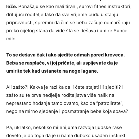
leže.
Ponašaju se kao mali tirani, surovi fitnes instruktori,
drilujući roditelje tako da sve vrijeme budu u stanju
pripravnosti, spremni da čim se beba začuje odmarširaju
preko cijelog stana da vide šta se dešava i umire Sunce
milo.
To se dešava čak i ako sjedite odmah pored kreveca.
Beba se rasplače, vi joj pričate, ali uspijevate da je
umirite tek kad ustanete na noge lagane.
Ali zašto?! Kakva je razlika da li ćete stajati ili sjediti? I
zašto su te prve nedjelje roditeljstva više nalik na
neprestano hodanje tamo ovamo, kao da “patrolirate”,
nego na mirno sjedenje i posmatranje bebe koja spava?
Pa, ukratko, nekoliko milenijuma razvoja ljudske rase
dovelo je do toga da je u nama duboko usađen instinkt