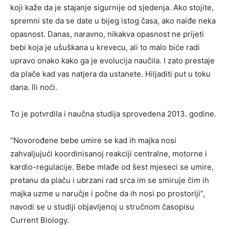
koji kaže da je stajanje sigurnije od sjedenja. Ako stojite,
spremni ste da se date u bijeg istog časa, ako naiđe neka
opasnost. Danas, naravno, nikakva opasnost ne prijeti
bebi koja je ušuškana u krevecu, ali to malo biće radi
upravo onako kako ga je evolucija naučila. I zato prestaje
da plače kad vas natjera da ustanete. Hiljaditi put u toku
dana. Ili noći.
To je potvrdila i naučna studija sprovedena 2013. godine.
“Novorođene bebe umire se kad ih majka nosi
zahvaljujući koordinisanoj reakciji centralne, motorne i
kardio-regulacije. Bebe mlađe od šest mjeseci se umire,
pretanu da plaču i ubrzani rad srca im se smiruje čim ih
majka uzme u naručje i počne da ih nosi po prostoriji”,
navodi se u studiji objavljenoj u stručnom časopisu
Current Biology.