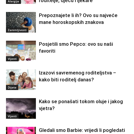
roditelje, djecu i ljekare
Alergije
Prepoznajete li ih? Ovo su najveće
mane horoskopskih znakova
Zanimljivosti
Posjetili smo Pepco: ovo su naši
favoriti
Vijesti
Izazovi savremenog roditeljstva –
kako biti roditelj danas?
Dijete
Kako se ponašati tokom oluje i jakog
vjetra?
Vijesti
Gledali smo Barbie: vrijedi li pogledati