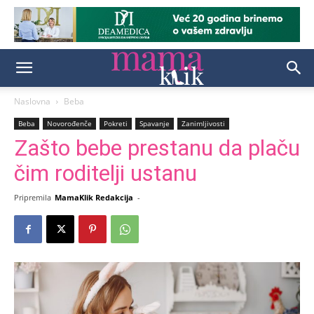
Naslovna
Beba
Beba
Novorođenče
Pokreti
Spavanje
Zanimljivosti
Zašto bebe prestanu da plaču
čim roditelji ustanu
Pripremila
MamaKlik Redakcija
-