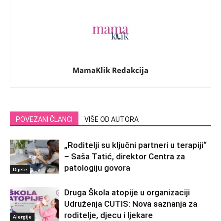
MamaKlik Redakcija
POVEZANI ČLANCI
VIŠE OD AUTORA
„Roditelji su ključni partneri u terapiji“
– Saša Tatić, direktor Centra za
patologiju govora
Dijete
Druga Škola atopije u organizaciji
Udruženja CUTIS: Nova saznanja za
roditelje, djecu i ljekare
Alergije