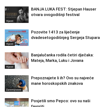
BANJA LUKA FEST: Stjepan Hauser
otvara ovogodišnji festival
Vijesti
Pozovite 1413 za liječenje
dvadesetogodišnjeg Sergeja Stupara
Vijesti
Banjalučanka rodila četiri dječaka:
Mateja, Marka, Luku i Jovana
Vijesti
Prepoznajete li ih? Ovo su najveće
mane horoskopskih znakova
Zanimljivosti
Posjetili smo Pepco: ovo su naši
favoriti