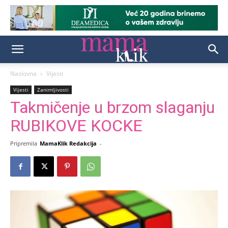
Naslovna
Vijesti
Vijesti
Zanimljivosti
Takmičenje u brzom slaganju
RUBIKOVE KOCKE
Pripremila
MamaKlik Redakcija
-