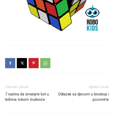
Prethodni članak
Sljedeći članak
7 načina da smanjite bol u
Odlazak sa djecom u bioskop i
leđima tokom trudnoće
pozorište