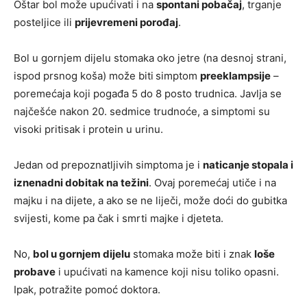
Oštar bol može upućivati i na
spontani pobačaj
, trganje
posteljice ili
prijevremeni porođaj
.
Bol u gornjem dijelu stomaka oko jetre (na desnoj strani,
ispod prsnog koša) može biti
simptom
preeklampsije
–
poremećaja koji pogađa 5 do 8 posto trudnica. Javlja se
najčešće nakon 20. sedmice trudnoće, a simptomi su
visoki pritisak i protein u urinu.
Jedan od prepoznatljivih simptoma je i
naticanje stopala i
iznenadni dobitak na težini
. Ovaj poremećaj utiče i na
majku i na dijete, a ako se ne liječi, može doći do gubitka
svijesti, kome pa čak i smrti majke i djeteta.
No,
bol u gornjem dijelu
stomaka može biti i znak
loše
probave
i upućivati na kamence koji nisu toliko opasni.
Ipak, potražite pomoć doktora.