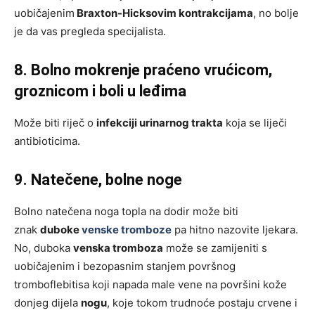
uobičajenim
Braxton-Hicksovim kontrakcijama
, no bolje
je da vas pregleda specijalista.
8. Bolno mokrenje praćeno vrućicom,
groznicom i boli u leđima
Može biti riječ o
infekciji urinarnog trakta
koja se liječi
antibioticima.
9. Natečene, bolne noge
Bolno natečena noga topla na dodir može biti
znak
duboke
venske tromboze
pa hitno nazovite ljekara.
No, duboka
venska tromboza
može se zamijeniti s
uobičajenim i bezopasnim stanjem površnog
tromboflebitisa koji napada male vene na površini kože
donjeg dijela
nogu
, koje tokom trudnoće postaju crvene i