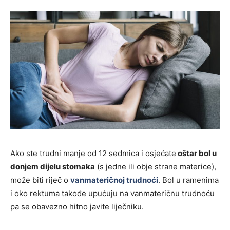
Ako ste trudni manje od 12 sedmica i osjećate
oštar bol u
donjem dijelu stomaka
(s jedne ili obje strane materice),
može biti riječ o
vanmateričnoj trudnoći
. Bol u ramenima
i oko rektuma takođe upućuju na vanmateričnu trudnoću
pa se obavezno hitno javite liječniku.