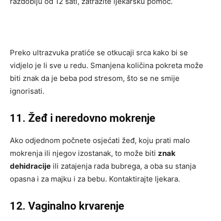
razdoblju od 12 sati, zatražite ljekarsku pomoć.
Preko ultrazvuka pratiće se otkucaji srca kako bi se
vidjelo je li sve u redu. Smanjena količina pokreta može
biti znak da je beba pod stresom, što se ne smije
ignorisati.
11. Žeđ i neredovno mokrenje
Ako odjednom počnete osjećati žeđ, koju prati malo
mokrenja ili njegov izostanak, to može biti
znak
dehidracije
ili zatajenja rada bubrega, a oba su stanja
opasna i za majku i za bebu. Kontaktirajte ljekara.
12. Vaginalno krvarenje