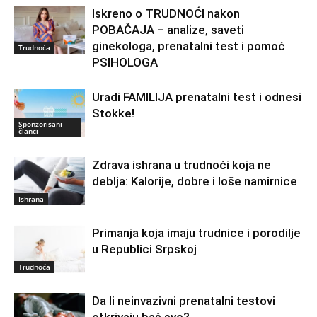
Iskreno o TRUDNOĆI nakon
POBAČAJA – analize, saveti
ginekologa, prenatalni test i pomoć
Trudnoća
PSIHOLOGA
Uradi FAMILIJA prenatalni test i odnesi
Stokke!
Sponzorisani
članci
Zdrava ishrana u trudnoći koja ne
deblja: Kalorije, dobre i loše namirnice
Ishrana
Primanja koja imaju trudnice i porodilje
u Republici Srpskoj
Trudnoća
Da li neinvazivni prenatalni testovi
otkrivaju baš sve?