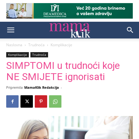
Naslovna
Trudnoća
Komplikacije
Komplikacije
Trudnoća
SIMPTOMI u trudnoći koje
NE SMIJETE ignorisati
Pripremila
MamaKlik Redakcija
-