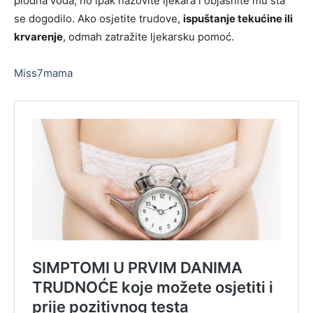
plodna voda, no ipak nazovite ljekara i objasnite mu šta
se dogodilo. Ako osjetite trudove,
ispuštanje tekućine ili
krvarenje
, odmah zatražite ljekarsku pomoć.
Miss7mama