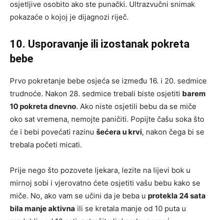
osjetljive osobito ako ste punački. Ultrazvučni snimak
pokazaće o kojoj je dijagnozi riječ.
10. Usporavanje ili izostanak pokreta
bebe
Prvo pokretanje bebe osjeća se između 16. i 20. sedmice
trudnoće. Nakon 28. sedmice trebali biste osjetiti
barem
10 pokreta dnevno
. Ako niste osjetili bebu da se miče
oko sat vremena, nemojte paničiti. Popijte čašu soka što
će i bebi povećati razinu
šećera u krvi
, nakon čega bi se
trebala početi micati.
Prije nego što pozovete ljekara, lezite na lijevi bok u
mirnoj sobi i vjerovatno ćete osjetiti vašu bebu kako se
miče. No, ako vam se učini da je beba u
protekla 24 sata
bila manje aktivna
ili se kretala manje od 10 puta u