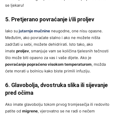
se ljekaru!
5. Pretjerano povraćanje i/ili proljev
Iako su
jutarnje mučnine
neugodne, one nisu opasne.
Međutim, ako povraćate stalno i ako ne možete ništa
zadržati u sebi, možete dehidrirati. Isto tako, ako
imate
proljev
, smanjuje vam se količina tjelesnih tečnosti
što može biti opasno za vas i vaše dijete. Ako je
povraćanje popraćeno visokom temperaturom
, možda
ćete morati u bolnicu kako biste primili infuziju.
6. Glavobolja, dvostruka slika ili sijevanje
pred očima
Ako imate glavobolju tokom prvog tromjesečja ili redovito
patite od
migrene
, vjerovatno se ne radi o nečem