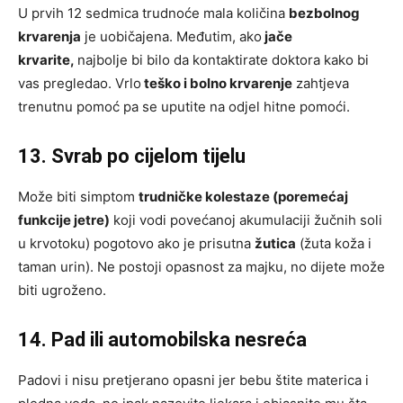
U prvih 12 sedmica trudnoće mala količina
bezbolnog
krvarenja
je uobičajena. Međutim, ako
jače
krvarite,
najbolje bi bilo da kontaktirate doktora kako bi
vas pregledao. Vrlo
teško i bolno krvarenje
zahtjeva
trenutnu pomoć pa se uputite na odjel hitne pomoći.
13. Svrab po cijelom tijelu
Može biti simptom
trudničke kolestaze (poremećaj
funkcije jetre)
koji vodi povećanoj akumulaciji žučnih soli
u krvotoku) pogotovo ako je prisutna
žutica
(žuta koža i
taman urin). Ne postoji opasnost za majku, no dijete može
biti ugroženo.
14. Pad ili automobilska nesreća
Padovi i nisu pretjerano opasni jer bebu štite materica i