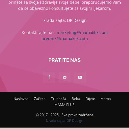
brinete za svoje i zdravlje svoje bebe, preporučujemo Vam
da se obavezno konsultujete sa svojim ljekarom.
Izrada sajta: DP Design
Kontaktirajte nas:
marketing@mamaklik.com
urednik@mamaklik.com
PRATITE NAS
Naslovna
Začeće
Trudnoća
Beba
Dijete
Mama
MAMA PLUS
© 2017 - 2025 - Sva prava zadržana
Izrada sajta: DP Design