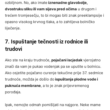
ozbiljnom. No, ako imate
iznenadne glavobolje,
dvostruku sliku ili vam sijeva pred očima
u drugom i
trećem tromjesečju, to bi mogao biti znak preeklampsije i
opasno visokog krvnog tlaka, a to zahtijeva bolničko
liječenje.
7. Ispuštanje tečnosti iz rodnice ili
trudovi
Ako ste na kraju trudnoće,
pojačani iscjedak
vjerojatno
znači da vam je pukao vodenjak pa se uputite u bolnicu.
Ako osjetite pojačano curenje tekućine prije 37. sedmice
trudnoće, možda je došlo do
ispuštanja plodne vode i
puknuća membrane
, a to je znak prijevremenog
porođaja.
Ipak, nemojte odmah pomišljati na najgore. Neke mame