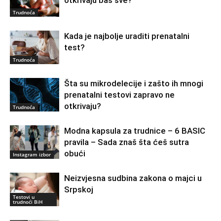
Trudnoća
Kada je najbolje uraditi prenatalni
test?
Trudnoća
Šta su mikrodelecije i zašto ih mnogi
prenatalni testovi zapravo ne
otkrivaju?
Trudnoća
Modna kapsula za trudnice – 6 BASIC
pravila – Sada znaš šta ćeš sutra
obući
Instagram izbor
Neizvjesna sudbina zakona o majci u
Srpskoj
Testovi u
trudnoći BiH