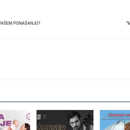
 u VAŠEM PONAŠANJU?
“M