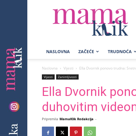
Mama
Klik
NASLOVNA
ZAČEĆE
TRUDNOĆA
Naslovna
Vijesti
Ella Dvornik ponovo trudna: Sretn
Vijesti
Zanimljivosti
Ella Dvornik pono
duhovitim video
Pripremila
MamaKlik Redakcija
-