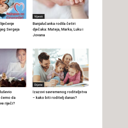
Vijesti
liječenje
Banjalučanka rodila četiri
jeg Sergeja
dječaka: Mateja, Marka, Luku i
Jovana
Dijete
duševio
Izazovi savremenog roditeljstva
i ćemo da
– kako biti roditelj danas?
e riječi?