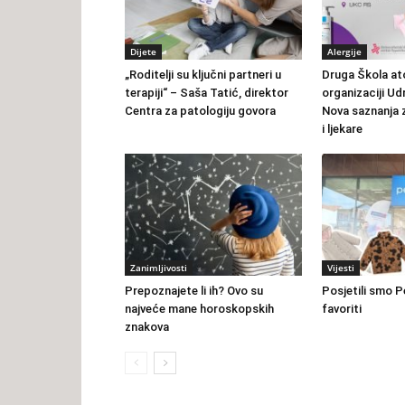
Dijete
Alergije
„Roditelji su ključni partneri u
Druga Škola ato
terapiji“ – Saša Tatić, direktor
organizaciji U
Centra za patologiju govora
Nova saznanja z
i ljekare
Zanimljivosti
Vijesti
Prepoznajete li ih? Ovo su
Posjetili smo P
najveće mane horoskopskih
favoriti
znakova