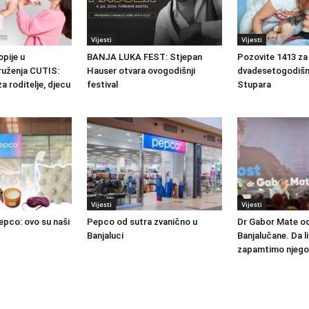
Vijesti
Vijesti
pije u
BANJA LUKA FEST: Stjepan
Pozovite 1413 za 
druženja CUTIS:
Hauser otvara ovogodišnji
dvadesetogodišn
a roditelje, djecu
festival
Stupara
Vijesti
Vijesti
epco: ovo su naši
Pepco od sutra zvanično u
Dr Gabor Mate o
Banjaluci
Banjalučane. Da l
zapamtimo njegov