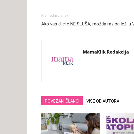
Prethodni članak
Ako vas dijete NE SLUŠA, možda razlog leži
MamaKlik Redakcija
POVEZANI ČLANCI
VIŠE OD AUTORA