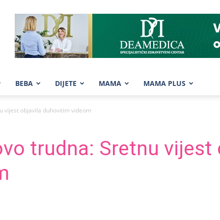
BEBA
DIJETE
MAMA
MAMA PLUS
u vijest objavila duhovitim videom
vo trudna: Sretnu vijest 
m