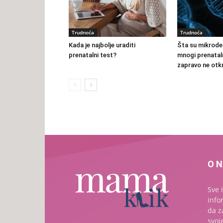
Trudnoća
Trudnoća
Kada je najbolje uraditi
Šta su mikrodel
prenatalni test?
mnogi prenataln
zapravo ne otkr
O 
Sve 
info
da z
svoj