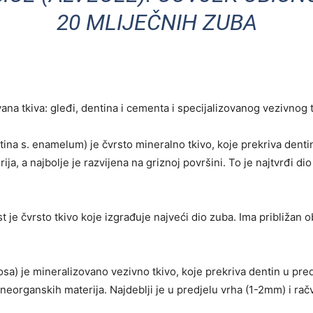
20 MLIJEČNIH ZUBA
ovana tkiva: gleđi, dentina i cementa i specijalizovanog vezivnog
ntina s. enamelum) je čvrsto mineralno tkivo, koje prekriva dent
, a najbolje je razvijena na griznoj površini. To je najtvrđi dio
st je čvrsto tkivo koje izgrađuje najveći dio zuba. Ima približan 
rosa) je mineralizovano vezivno tkivo, koje prekriva dentin u pr
neorganskih materija. Najdeblji je u predjelu vrha (1-2mm) i rač