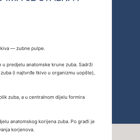
 tkiva — zubne pulpe.
in u predjelu anatomske krune zuba. Sadrži
 zuba (i najtvrđe tkivo u organizmu uopšte),
oblik zuba, a u centralnom dijelu formira
edjelu anatomskog korijena zuba. Po građi je
vanja korjenova.