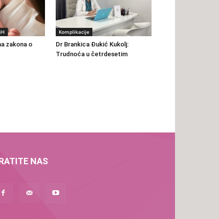
BiH
Komplikacije
na zakona o
Dr Brankica Đukić Kukolj:
Trudnoća u četrdesetim
RATITE NAS