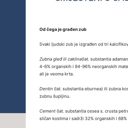
Od čega je građen zub
Svaki ljudski zub je izgrađen od tri kalcifik
Zubna gleđ ili caklina
(lat. substantia adama
4-6% organskih i 94-96% neorganskih materija
ali je veoma krta.
Dentin
(lat. substantia eburnea) ili zubna ko
zubnu šupljinu.
Cement
(lat. substantia ossea s. crusta pet
sličan kostima i sadrži 32% organskih i 68% 