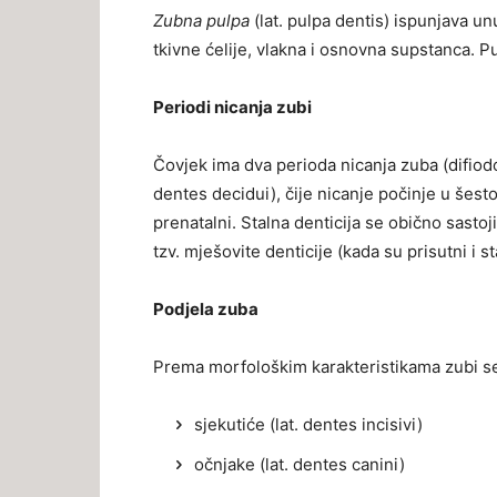
Zubna pulpa
(lat. pulpa dentis) ispunjava un
tkivne ćelije, vlakna i osnovna supstanca. P
Periodi nicanja zubi
Čovjek ima dva perioda nicanja zuba (difiodon
dentes decidui), čije nicanje počinje u šes
prenatalni. Stalna denticija se obično sastoj
tzv. mješovite denticije (kada su prisutni i st
Podjela zuba
Prema morfološkim karakteristikama zubi se 
sjekutiće (lat. dentes incisivi)
očnjake (lat. dentes canini)