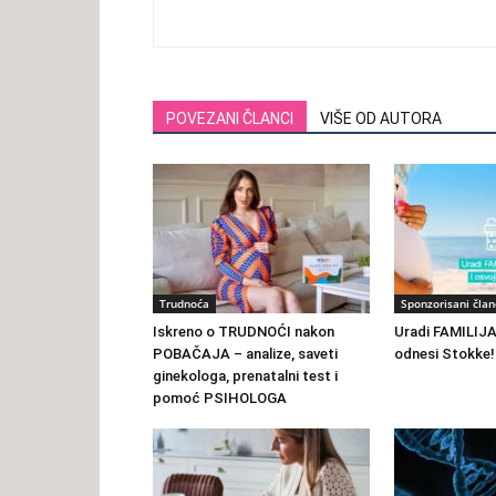
POVEZANI ČLANCI
VIŠE OD AUTORA
Trudnoća
Sponzorisani član
Iskreno o TRUDNOĆI nakon
Uradi FAMILIJA 
POBAČAJA – analize, saveti
odnesi Stokke!
ginekologa, prenatalni test i
pomoć PSIHOLOGA