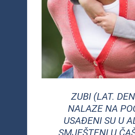
ZUBI (LAT. DE
NALAZE NA POČ
USAĐENI SU U A
SMJEŠTENI U ČAŠ