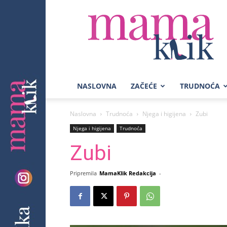
Mama
Klik
NASLOVNA
ZAČEĆE
TRUDNOĆA
Naslovna
Trudnoća
Njega i higijena
Zubi
Njega i higijena
Trudnoća
Zubi
Pripremila
MamaKlik Redakcija
-