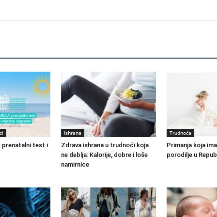
ci
Ishrana
Trudnoća
prenatalni test i
Zdrava ishrana u trudnoći koja
Primanja koja ima
ne deblja: Kalorije, dobre i loše
porodilje u Repub
namirnice