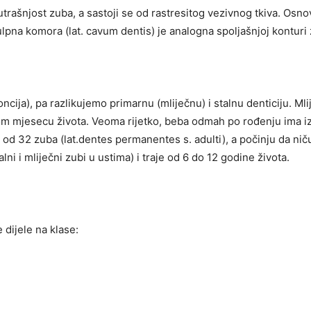
utrašnjost zuba, a sastoji se od rastresitog vezivnog tkiva. Osn
ulpna komora (lat. cavum dentis) je analogna spoljašnjoj konturi
cija), pa razlikujemo primarnu (mliječnu) i stalnu denticiju. Mlij
tom mjesecu života. Veoma rijetko, beba odmah po rođenju ima iz
i od 32 zuba (lat.dentes permanentes s. adulti), a počinju da nič
alni i mliječni zubi u ustima) i traje od 6 do 12 godine života.
dijele na klase: