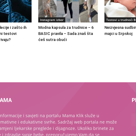
Instagram izbor
Testovi u trudnoći 
ecije i zašto ih
Modna kapsula za trudnice – 6
Neizvjesna sudbi
i testovi
BASIC pravila – Sada znaš šta
majci u Srpskoj
ivaju?
ćeš sutra obući
NAMA
P
informacije i savjeti na portalu Mama Klik služe u
rmativne i edukativne svrhe. Sadržaj web portala ne može
amjeni ljekarske preglede i dijagnoze. Ukoliko brinete za
e i zdravlje svoje bebe, preporučujemo Vam da se