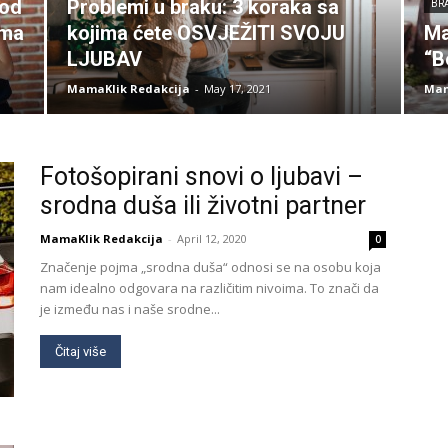
 od
Problemi u braku: 3 koraka sa
BR
ama
kojima ćete OSVJEŽITI SVOJU
Ma
LJUBAV
“B
MamaKlik Redakcija
-
May 17, 2021
Mam
Fotošopirani snovi o ljubavi –
srodna duša ili životni partner
MamaKlik Redakcija
-
April 12, 2020
0
Značenje pojma „srodna duša“ odnosi se na osobu koja
nam idealno odgovara na različitim nivoima. To znači da
je između nas i naše srodne...
Čitaj više