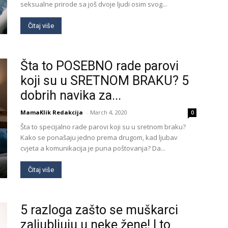
seksualne prirode sa još dvoje ljudi osim svog...
Čitaj više
Šta to POSEBNO rade parovi
koji su u SRETNOM BRAKU? 5
dobrih navika za...
MamaKlik Redakcija
-
March 4, 2020
0
Šta to specijalno rade parovi koji su u sretnom braku?
Kako se ponašaju jedno prema drugom, kad ljubav
cvjeta a komunikacija je puna poštovanja? Da...
Čitaj više
5 razloga zašto se muškarci
zaljubljuju u neke žene! I to