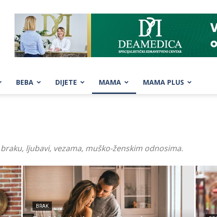
BEBA
DIJETE
MAMA
MAMA PLUS
 o braku, ljubavi, vezama, muško-ženskim odnosima.
BRAK