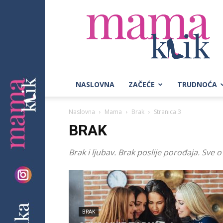
Mama
Klik
NASLOVNA
ZAČEĆE
TRUDNOĆA
Naslovna
Mama
Brak
Stranica 3
BRAK
Brak i ljubav. Brak poslije porođaja. Sve
BRAK