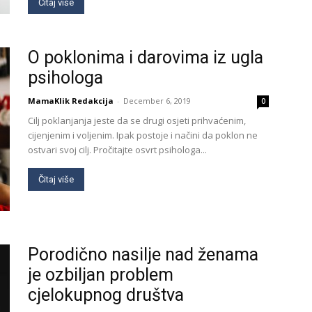
Čitaj više
O poklonima i darovima iz ugla
psihologa
MamaKlik Redakcija
-
December 6, 2019
0
Cilj poklanjanja jeste da se drugi osjeti prihvaćenim,
cijenjenim i voljenim. Ipak postoje i načini da poklon ne
ostvari svoj cilj. Pročitajte osvrt psihologa...
Čitaj više
Porodično nasilje nad ženama
je ozbiljan problem
cjelokupnog društva