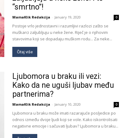
“smrtno”!
MamaKlik Redakcija
-
January 19, 2020
0
Postoje vrlo jednostavni i razumljivi razlozi zašto se
muškarci zaljubljuju u neke žene. Riječ je o njihovim
stavovima koji se dopadaju muškom rodu... Za neke...
Čitaj više
Ljubomora u braku ili vezi:
Kako da ne uguši ljubav među
partnerima?
MamaKlik Redakcija
-
January 10, 2020
0
Ljubomora u braku može imati razarajuće posljedice po
odnos između dvoje ljudi koji se vole. Kako iskontrolisati
negativne emocije i sačuvati ljubav? Ljubomora u braku...