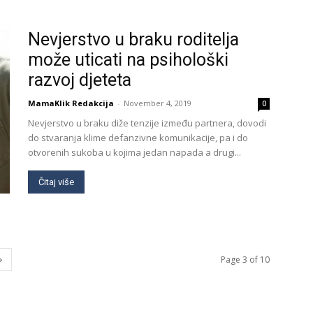
Nevjerstvo u braku roditelja
može uticati na psihološki
razvoj djeteta
MamaKlik Redakcija
-
November 4, 2019
0
Nevjerstvo u braku diže tenzije između partnera, dovodi
do stvaranja klime defanzivne komunikacije, pa i do
otvorenih sukoba u kojima jedan napada a drugi...
Čitaj više
Page 3 of 10