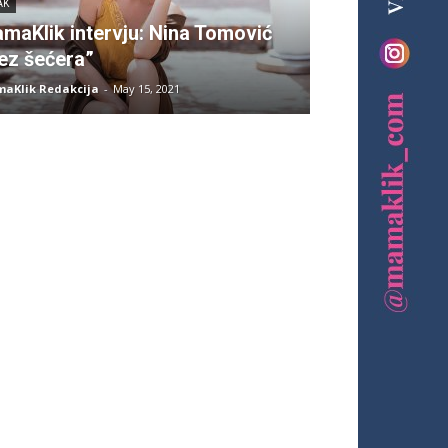
AK
maKlik intervju: Nina Tomović
ez šećera”
aKlik Redakcija
-
May 15, 2021