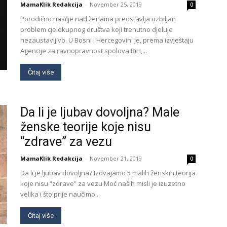
MamaKlik Redakcija
-
November 25, 2019
0
Porodično nasilje nad ženama predstavlja ozbiljan
problem cjelokupnog društva koji trenutno djeluje
nezaustavljivo. U Bosni i Hercegovini je, prema izvještaju
Agencije za ravnopravnost spolova BiH,...
Čitaj više
Da li je ljubav dovoljna? Male
ženske teorije koje nisu
“zdrave” za vezu
MamaKlik Redakcija
-
November 21, 2019
0
Da li je ljubav dovoljna? Izdvajamo 5 malih ženskih teorija
koje nisu “zdrave” za vezu Moć naših misli je izuzetno
velika i što prije naučimo...
Čitaj više