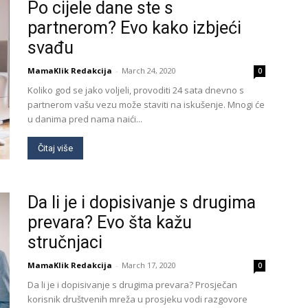
Po cijele dane ste s
partnerom? Evo kako izbjeći
svađu
MamaKlik Redakcija
-
March 24, 2020
0
Koliko god se jako voljeli, provoditi 24 sata dnevno s
partnerom vašu vezu može staviti na iskušenje. Mnogi će
u danima pred nama naići...
Čitaj više
Da li je i dopisivanje s drugima
prevara? Evo šta kažu
stručnjaci
MamaKlik Redakcija
-
March 17, 2020
0
Da li je i dopisivanje s drugima prevara? Prosječan
korisnik društvenih mreža u prosjeku vodi razgovore