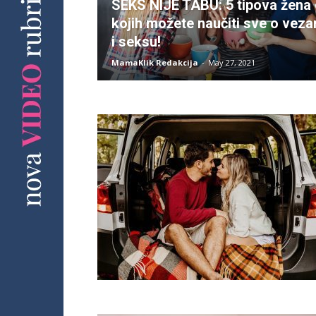
SEKS NIJE TABU: 5 tipova žena
kojih možete naučiti sve o vez
i seksu!
MamaKlik Redakcija
-
May 27, 2021