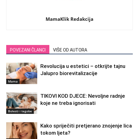
MamaKlik Redakcija
POVEZANI ČLANCI
VIŠE OD AUTORA
Revolucija u estetici – otkrijte tajnu
Jalupro biorevitalizacije
Mama
TIKOVI KOD DJECE: Nevoljne radnje
koje ne treba ignorisati
Bolesti i tegobe
Kako spriječiti pretjerano znojenje lica
tokom ljeta?