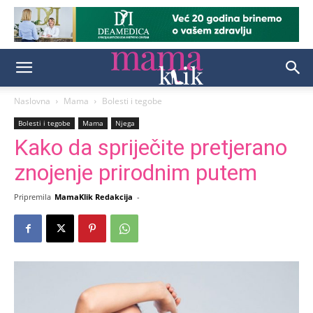
Naslovna
Mama
Bolesti i tegobe
Bolesti i tegobe
Mama
Njega
Kako da spriječite pretjerano
znojenje prirodnim putem
Pripremila
MamaKlik Redakcija
-