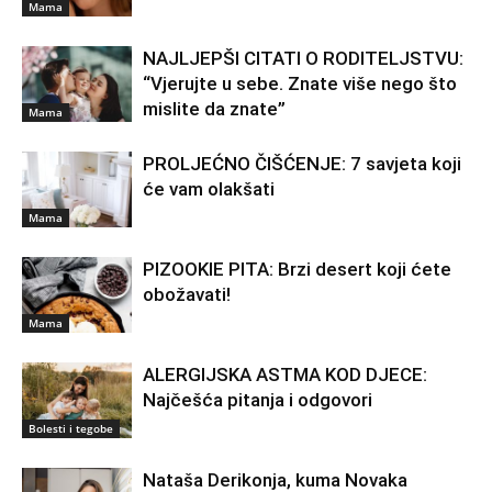
Mama
NAJLJEPŠI CITATI O RODITELJSTVU:
“Vjerujte u sebe. Znate više nego što
mislite da znate”
Mama
PROLJEĆNO ČIŠĆENJE: 7 savjeta koji
će vam olakšati
Mama
PIZOOKIE PITA: Brzi desert koji ćete
obožavati!
Mama
ALERGIJSKA ASTMA KOD DJECE:
Najčešća pitanja i odgovori
Bolesti i tegobe
Nataša Derikonja, kuma Novaka