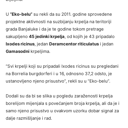
U
“Eko-belu”
su rekli da su 2011. godine sprovedene
projektne aktivnosti na suzbijanju krpelja na teritoriji
grada Banjaluke i da je te godine tokom pretrage
sakupljeno
45 jedinki krpelja
, od kojih je 43 pripadalo
Ixodes ricinus
, jedan
Deramcentor riticulatus
i jedan
Gamasodni
krpeljima.
“Svi krpelji koji su pripadali Ixodes ricinus su pregledani
na Borrelia burgdorferi i u 16, odnosno 37,2 odsto, je
ustanovljeno njeno prisustvo”, rekli su u “Eko-belu”.
Dodali su da bi se slika u pogledu zaraženosti krpelja
borelijom mijenjala s povećanjem broja krpelja, ali da je i
samo njeno prisustvo u ovakvom uzorku dobar signal za
dalje razmišljanje i rad.