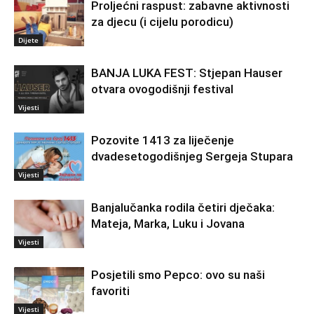
Proljećni raspust: zabavne aktivnosti
za djecu (i cijelu porodicu)
Dijete
BANJA LUKA FEST: Stjepan Hauser
otvara ovogodišnji festival
Vijesti
Pozovite 1413 za liječenje
dvadesetogodišnjeg Sergeja Stupara
Vijesti
Banjalučanka rodila četiri dječaka:
Mateja, Marka, Luku i Jovana
Vijesti
Posjetili smo Pepco: ovo su naši
favoriti
Vijesti