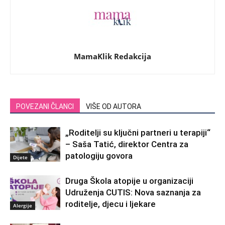
MamaKlik Redakcija
POVEZANI ČLANCI
VIŠE OD AUTORA
„Roditelji su ključni partneri u terapiji“
– Saša Tatić, direktor Centra za
patologiju govora
Dijete
Druga Škola atopije u organizaciji
Udruženja CUTIS: Nova saznanja za
roditelje, djecu i ljekare
Alergije