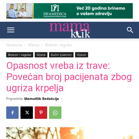
Naslovna
Mama
Bolesti i tegobe
Bolesti i tegobe
Dijete
Kućni ljubimci
Vijesti
Opasnost vreba iz trave:
Povećan broj pacijenata zbog
ugriza krpelja
Pripremila
MamaKlik Redakcija
-