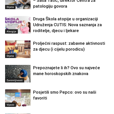
– Saša Tatić, direktor Centra za
patologiju govora
Dijete
Druga Škola atopije u organizaciji
Udruženja CUTIS: Nova saznanja za
roditelje, djecu i ljekare
Alergije
Proljećni raspust: zabavne aktivnosti
za djecu (i cijelu porodicu)
Dijete
Prepoznajete li ih? Ovo su najveće
mane horoskopskih znakova
Zanimljivosti
Posjetili smo Pepco: ovo su naši
favoriti
Vijesti