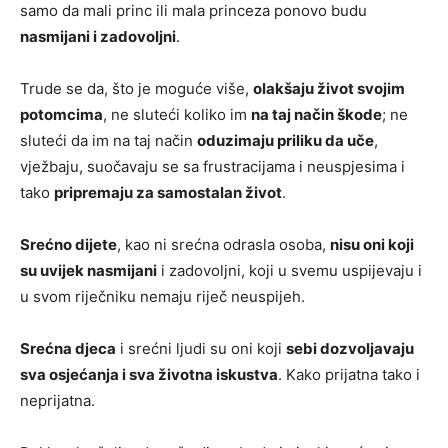
samo da mali princ ili mala princeza ponovo budu
nasmijani i zadovoljni
.
Trude se da, što je moguće više,
olakšaju život svojim
potomcima
, ne sluteći koliko im
na taj način škode
; ne
sluteći da im na taj način
oduzimaju priliku da uče
,
vježbaju, suočavaju se sa frustracijama i neuspjesima i
tako
pripremaju za samostalan život
.
Srećno dijete
, kao ni srećna odrasla osoba,
nisu oni koji
su uvijek nasmijani
i zadovoljni, koji u svemu uspijevaju i
u svom riječniku nemaju riječ neuspijeh.
Srećna djeca
i srećni ljudi su oni koji
sebi dozvoljavaju
sva osjećanja i sva životna iskustva
. Kako prijatna tako i
neprijatna.