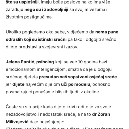
što su uspješniji
, imaju bolje poslove na kojima više
zarađuju
nego su i
zadovoljniji
sa svojim vezama i
životnim postignućima.
Ukoliko pogledamo oko sebe, vidjećemo da
nema puno
odraslih koji su istinski srećni
pa tako i odgojiti srećno
dijete predstavlja svojevrsni izazov.
Jelena Pantić, psiholog
koji se već 10 godina bavi
emocionalnom inteligencijom, smatra da je u odgoju
srećnog djeteta
presudan naš sopstveni osjećaj sreće
jer
dijete
najvećim dijelom
uči po modelu
, odnosno
posmatrajući ponašanje bliskih ljudi iz okoline.
Česte su situacije kada dijete krivi roditelje za svoje
nezadovoljstvo i nedostatak sreće, a na to
dr Zoran
Milivojević
daje pojašnjenje: