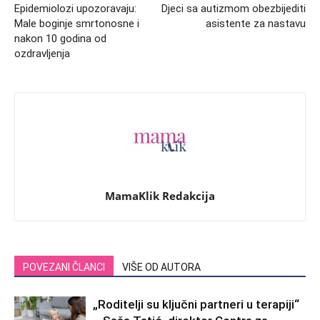
Epidemiolozi upozoravaju:
Djeci sa autizmom obezbijediti
Male boginje smrtonosne i
asistente za nastavu
nakon 10 godina od
ozdravljenja
MamaKlik Redakcija
POVEZANI ČLANCI
VIŠE OD AUTORA
„Roditelji su ključni partneri u terapiji“