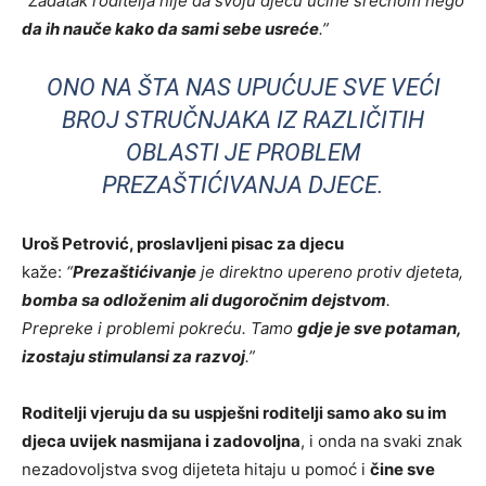
“Zadatak roditelja nije da svoju djecu učine srećnom nego
da ih nauče kako da sami sebe usreće
.”
ONO NA ŠTA NAS UPUĆUJE SVE VEĆI
BROJ STRUČNJAKA IZ RAZLIČITIH
OBLASTI JE PROBLEM
PREZAŠTIĆIVANJA DJECE.
Uroš Petrović, proslavljeni pisac za djecu
kaže:
“
Prezaštićivanje
je direktno upereno protiv djeteta,
bomba sa odloženim ali dugoročnim dejstvom
.
Prepreke i problemi pokreću. Tamo
gdje je sve potaman,
izostaju stimulansi za razvoj
.”
Roditelji vjeruju da su
uspješni roditelji samo ako su im
djeca uvijek nasmijana i zadovoljna
, i onda na svaki znak
nezadovoljstva svog dijeteta hitaju u pomoć i
čine sve