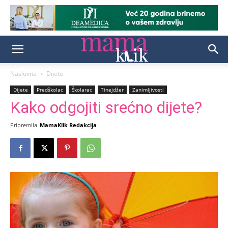
Naslovna
Dijete
Dijete
Predškolac
Školarac
Tinejdžer
Zanimljivosti
Kako odgojiti srećno dijete?
Pripremila
MamaKlik Redakcija
-