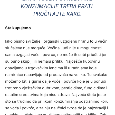
KONZUMACIJE TREBA PRATI.
PROČITAJTE KAKO.
Šta kupujemo
Iako bismo svi željeli organski uzgojenu hranu to u većini
slučajeva nije moguće. Većina ljudi nije u mogućnosti
sama uzgajati voće i povrće, ne može ih sebi priuštiti jer
su puno skuplji ili nemaju priliku. Najčešće kupovinu
obavljamo u trgovačkim lancima ili u radnjama koje
namirnice nabavljaju od prodavača na veliko. Tu svakako
možemo biti sigurni da je voće i povrće koje je u ponudi
tretirano vještačkim đubrivom, pesticidima, fungicidima i
ostalim sredstvima koja nisu zdrava. Najveća šteta jeste
što se trudimo da prilikom konzumiranja odstranimo koru
sa voća i povrća, a za nju naučnici tvrde da je najzdraviji i
u nekim slučajevima nutritivno najbogatiji dio biljke. Zato