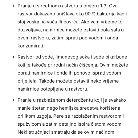
Pranje u sirćetnom rastvoru u omjeru 1:3. Ovaj
rastvor dokazano uništava oko 90 % bakterija kao i
sloj voska na voću ili povrću. Ako vam vrijeme to
dozvoljava, namirnice možete ostaviti pola sata u
ovom rastvoru, zatim isprati pod vodom i onda
konzumirati.
Rastvor od vode, limunovog soka i sode bikarbone
koji je takođe prirodni način čišćenja. Ovim možete
oprati namirnice i onda ih ponovo isprati vodom
prije jela. Takođe možete ostaviti neko vrijeme
namirnice potopljene u rastvoru.
Pranje u razblaženom deterdžentu koji je svakako
manje štetan nego hemijska sredstva korištena
prilikom uzgoja. Pere se razblaženim rastvorom i
spužvicom a zatim detaljno ispira čistom vodom.
Neki stručnjaci smatraju da se ovim načinom