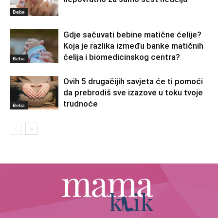
Beba
Gdje sačuvati bebine matične ćelije?
Koja je razlika između banke matičnih
ćelija i biomedicinskog centra?
Beba
Ovih 5 drugačijih savjeta će ti pomoći
da prebrodiš sve izazove u toku tvoje
trudnoće
Beba