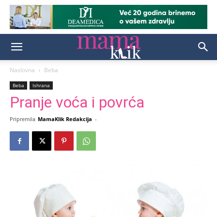
Naslovna
Beba
Beba
Ishrana
Pranje voća i povrća
Pripremila
MamaKlik Redakcija
-