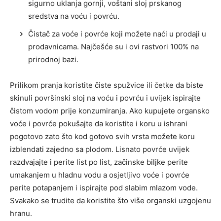
sigurno uklanja gornji, voštani sloj prskanog
sredstva na voću i povrću.
Čistač za voće i povrće koji možete naći u prodaji u
prodavnicama. Najčešće su i ovi rastvori 100% na
prirodnoj bazi.
Prilikom pranja koristite čiste spužvice ili četke da biste
skinuli površinski sloj na voću i povrću i uvijek ispirajte
čistom vodom prije konzumiranja. Ako kupujete organsko
voće i povrće pokušajte da koristite i koru u ishrani
pogotovo zato što kod gotovo svih vrsta možete koru
izblendati zajedno sa plodom. Lisnato povrće uvijek
razdvajajte i perite list po list, začinske biljke perite
umakanjem u hladnu vodu a osjetljivo voće i povrće
perite potapanjem i ispirajte pod slabim mlazom vode.
Svakako se trudite da koristite što više organski uzgojenu
hranu.