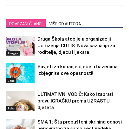
POVEZANI ČLANCI
VIŠE OD AUTORA
Druga Škola atopije u organizaciji
Udruženja CUTIS: Nova saznanja za
roditelje, djecu i ljekare
Alergije
Savjeti za kupanje djece u bazenima:
Izbjegnite ove opasnosti!
Beba
ULTIMATIVNI VODIČ: Kako izabrati
pravu IGRAČKU prema UZRASTU
djeteta
Beba
SMA 1: Šta propušteni skrining odnosi
nepovratno za samo šest nedelja