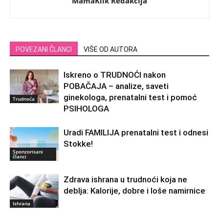
MamaKlik Redakcija
POVEZANI ČLANCI
VIŠE OD AUTORA
Iskreno o TRUDNOĆI nakon
POBAČAJA – analize, saveti
ginekologa, prenatalni test i pomoć
Trudnoća
PSIHOLOGA
Uradi FAMILIJA prenatalni test i odnesi
Stokke!
Sponzorisani
članci
Zdrava ishrana u trudnoći koja ne
deblja: Kalorije, dobre i loše namirnice
Ishrana