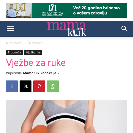
Naslovna
Trudnoća
Trudnoća
Vježbanje
Vježbe za ruke
Pripremila
MamaKlik Redakcija
-