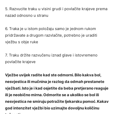
5. Razvucite traku u visini grudi i povlačite krajeve prema
nazad odnosno u stranu
6. Traka je u istom položaju samo je jednom rukom
pridržavate a drugom razvlačite, potrebno je uraditi
vježbu s obje ruke
7. Traku držite razvučenu iznad glave i istovremeno
povlačite krajeve
Vježbe uvijek radite kad ste odmorni. Bilo kakva bol,
nesvjestica ili mučnina je razlog da odmah prestanete
vježbati. Isto je i kad osjetite da beba pretjerano reaguje
ili je neobično mirna. Odmorite se a ukoliko se bol ili
nesvjestica ne smiruju potražite ljekarsku pomoć. Kakav
god intenzitet vježbi bio uzimajte dovoljnu količinu