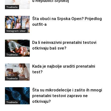
u Republici Srpskoj
Trudnoća
Šta obući na Srpska Open? Prijedlog
outfit-a
Instagram izbor
Da li neinvazivni prenatalni testovi
otkrivaju baš sve?
Trudnoća
Kada je najbolje uraditi prenatalni
test?
Trudnoća
Šta su mikrodelecije i zašto ih mnogi
prenatalni testovi zapravo ne
otkrivaju?
Trudnoća