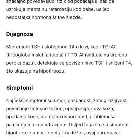
značajno povećavajući rizik od pobačaja ili čak da
uzrokuje mentalnu retardaciju kod bebe, usljed
nedostatka hormona štitne žlezde.
Dijagnoza
Mjerenjem TSH i slobodnog T4 u krvi, kao i TG-At
(tireoglobulinskih antitela) i TPO-At (antitela na tiroidnu
peroksidazu), detektuje se povišen nivo TSH i sniženi T4,
što ukazuje na hipotireozu.
Simptomi
Najčešći simptomi su umor, pospanost, zimogrožljivost,
povećanje tjelesne težine, opstipacija, suva koža,
opadanje kose, mentalna usporenost, problemi sa
pamćenjem i koncetracijom. Usljed toga što su simptomi
hipotireoze umor i dobitak na težini, ovaj poremećaj