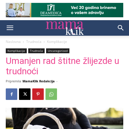
Naslovna
Trudnoća
Komplikacije
Komplikacije
Trudnoća
Uncategorized
Umanjen rad štitne žlijezde u
trudnoći
Pripremila
MamaKlik Redakcija
-