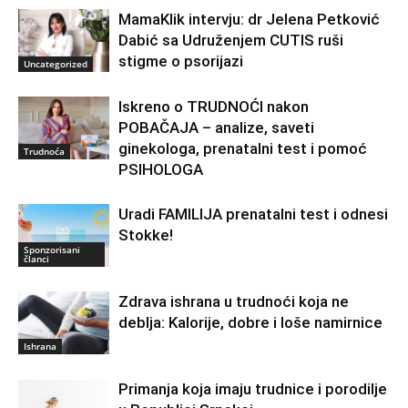
MamaKlik intervju: dr Jelena Petković
Dabić sa Udruženjem CUTIS ruši
stigme o psorijazi
Uncategorized
Iskreno o TRUDNOĆI nakon
POBAČAJA – analize, saveti
ginekologa, prenatalni test i pomoć
Trudnoća
PSIHOLOGA
Uradi FAMILIJA prenatalni test i odnesi
Stokke!
Sponzorisani
članci
Zdrava ishrana u trudnoći koja ne
deblja: Kalorije, dobre i loše namirnice
Ishrana
Primanja koja imaju trudnice i porodilje