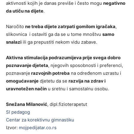
aktivnosti kojih je danas previše i često mogu
negativno
da utiču na dijete
.
Naročito
ne treba dijete zatrpati gomilom igračaka
,
slikovnica i ostaviti ga da se u tome mnoštvu
samo
snalazi
ili ga prepustiti nekom vidu zabave.
Aktivna stimulacija podrazumijeva prije svega dobro
poznavanje djeteta
, njegovih sposobnosti i preferenci,
poznavanje
razvojnih potreba
na određenom uzrastu i
omogućavanje
djetetu da se
razvija na zdrav i
uravnotežen način
u sretnu i samostalnu osobu.
Snežana Milanović
, dipl.fizioterapetut
SI pedagog
Centar za korektivnu gimnastiku
Izvor:
mojpedijatar.co.rs