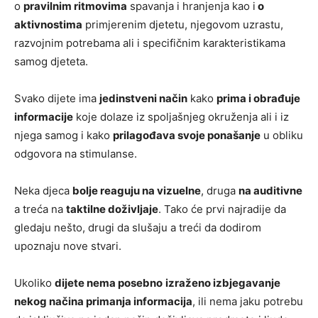
o
pravilnim ritmovima
spavanja i hranjenja kao i
o
aktivnostima
primjerenim djetetu, njegovom uzrastu,
razvojnim potrebama ali i specifičnim karakteristikama
samog djeteta.
Svako dijete ima
jedinstveni način
kako
prima i obrađuje
informacije
koje dolaze iz spoljašnjeg okruženja ali i iz
njega samog i kako
prilagođava svoje ponašanje
u obliku
odgovora na stimulanse.
Neka djeca
bolje reaguju na vizuelne
, druga
na auditivne
a treća na
taktilne doživljaje
. Tako će prvi najradije da
gledaju nešto, drugi da slušaju a treći da dodirom
upoznaju nove stvari.
Ukoliko
dijete nema posebno
izraženo izbjegavanje
nekog načina primanja informacija
, ili nema jaku potrebu