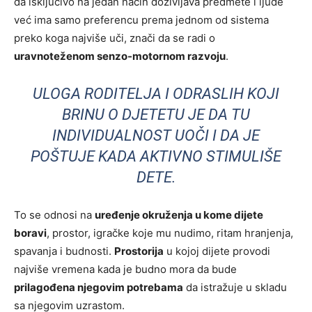
da isključivo na jedan način doživljava predmete i ljude
već ima samo preferencu prema jednom od sistema
preko koga najviše uči, znači da se radi o
uravnoteženom senzo-motornom razvoju
.
ULOGA RODITELJA I ODRASLIH KOJI
BRINU O DJETETU JE DA TU
INDIVIDUALNOST UOČI I DA JE
POŠTUJE KADA AKTIVNO STIMULIŠE
DETE.
To se odnosi na
uređenje okruženja u kome dijete
boravi
, prostor, igračke koje mu nudimo, ritam hranjenja,
spavanja i budnosti.
Prostorija
u kojoj dijete provodi
najviše vremena kada je budno mora da bude
prilagođena njegovim potrebama
da istražuje u skladu
sa njegovim uzrastom.