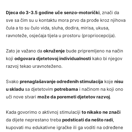
Djeca do 3-3.5 godine
uče
senzo-motorički
, znači da
sve sa čim su u kontaktu mora prvo da prođe kroz njihova
čula a to su čulo vida, sluha, dodira, mirisa, ukusa,
ravnoteže, osjećaja tijela u prostoru (propriocepcija).
Zato je važano da
okruženje
bude pripremljeno na način
koji
odgovara djetetovoj individualnosti
kako bi njegov
razvoj tekao uravnoteženo.
Svako
prenaglašavanje određenih stimulacija
koje
nisu
u skladu
sa djetetovim
potrebama
i načinom na koji ono
uči nove stvari
može da poremeti djetetov razvoj
.
Kada govorimo o aktivnoj stimulaciji
to nikako
ne znači
da dijete neprestano treba
podsticati da nešto radi
,
kupovati mu edukativne igračke ili ga voditi na određene