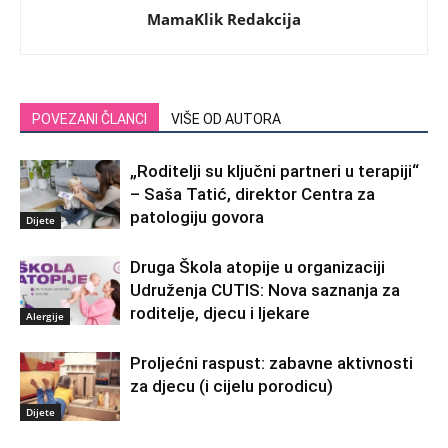
MamaKlik Redakcija
POVEZANI ČLANCI
VIŠE OD AUTORA
„Roditelji su ključni partneri u terapiji“
– Saša Tatić, direktor Centra za
patologiju govora
Dijete
Druga Škola atopije u organizaciji
Udruženja CUTIS: Nova saznanja za
roditelje, djecu i ljekare
Alergije
Proljećni raspust: zabavne aktivnosti
za djecu (i cijelu porodicu)
Dijete