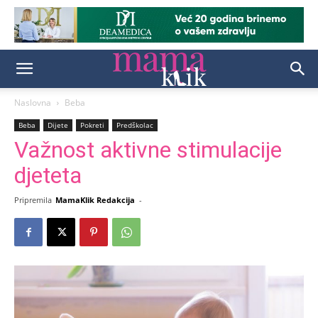
Naslovna
Beba
Beba
Dijete
Pokreti
Predškolac
Važnost aktivne stimulacije
djeteta
Pripremila
MamaKlik Redakcija
-