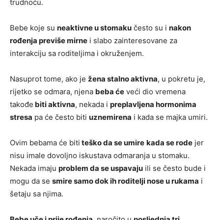
trudnoću.
Bebe koje su
neaktivne u stomaku
često su i
nakon
rođenja previše mirne
i slabo zainteresovane za
interakciju sa roditeljima i okruženjem.
Nasuprot tome, ako je
žena stalno aktivna
, u pokretu je,
rijetko se odmara, njena
beba će
veći dio vremena
takođe
biti aktivna
, nekada i
preplavljena hormonima
stresa
pa će često biti
uznemirena
i kada se majka umiri.
Ovim bebama će biti
teško da se umire
kada se rode
jer
nisu imale dovoljno iskustava odmaranja u stomaku.
Nekada imaju
problem da se uspavaju
ili se često bude i
mogu da se
smire samo dok ih roditelji nose u rukama
i
šetaju sa njima.
Bebe uče i prije rođenja
, naročito u
posljednja tri