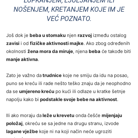
LUPKANJEM, LJULJANJEM ILI
NOŠENJEM, KRETANJEM KOJE IM JE
VEĆ POZNATO.
Još dok je
beba u stomaku
njen
razvoj
između ostalog
zavisi
i od
fizičke aktivnosti majke
. Ako zbog određenih
okolnosti
žena mora da miruje
, njena
beba
će takođe biti
manje aktivna
.
Zato je važno da
trudnice
koje ne smiju da idu na posao,
puno se kreću ili rade nešto teško znaju da je neophodno
da se
umjereno kreću
po kući ili odlaze u kratke šetnje
napolju kako bi
podstakle svoje
bebe na aktivnost
.
Ili ako moraju da
leže u krevetu
onda češće
mijenjaju
položaj
, okreću se sa jedne na drugu stranu, izvode
lagane vježbe
koje ni na koji način neće ugroziti