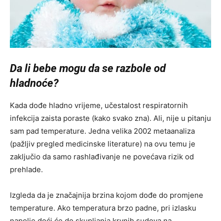
Da li bebe mogu da se razbole od
hladnoće?
Kada dođe hladno vrijeme, učestalost respiratornih
infekcija zaista poraste (kako svako zna). Ali, nije u pitanju
sam pad temperature. Jedna velika 2002 metaanaliza
(pažljiv pregled medicinske literature) na ovu temu je
zaključio da samo rashlađivanje ne povećava rizik od
prehlade.
Izgleda da je značajnija brzina kojom dođe do promjene
temperature. Ako temperatura brzo padne, pri izlasku
napolje doći će do skupljanja krvnih sudova na