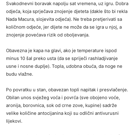
Svakodnevni boravak napolju sat vremena, uz igru. Dobra
odjeća, koja sprječava znojenje djeteta (dakle što bi rekla
Nada Macura, slojevita odjeća). Ne treba pretjerivati sa
količnom odjeće, jer dijete ne može da se igra u njoj, a
znojenje povećava rizik od oboljevanja.
Obavezna je kapa na glavi, ako je temperature ispod
minus 10 šal preko usta (da se spriječi rashladjivanje
usne i nosne duplje). Topla, udobna obuća, da noge ne
budu vlažne.
Po povratku u stan, obavezan topli napitak i presvlačenje.
Obilan unos svježeg voća i povrća (sve obojeno voće,
aronija, borovnica, sok od crne zove, kupine) sadrže
velike količine antocijanina koji su odlični antivurusni
lijekovi.