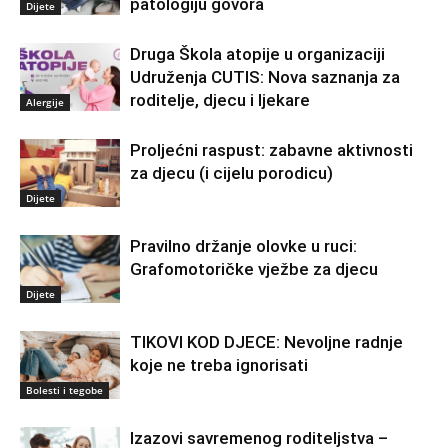
patologiju govora
Dijete
Druga Škola atopije u organizaciji
Udruženja CUTIS: Nova saznanja za
roditelje, djecu i ljekare
Alergije
Proljećni raspust: zabavne aktivnosti
za djecu (i cijelu porodicu)
Dijete
Pravilno držanje olovke u ruci:
Grafomotoričke vježbe za djecu
Dijete
TIKOVI KOD DJECE: Nevoljne radnje
koje ne treba ignorisati
Bolesti i tegobe
Izazovi savremenog roditeljstva –