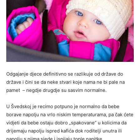
Odgajanje djece definitivno se razlikuje od države do
države i čini se da neke stvari koje nama ne bi pale na
pamet – negdje drugdje su sasvim normalne.
U Švedskoj je recimo potpuno je normalno da bebe
borave napolju na vrlo niskim temperaturama, pa čak ćete
vidjeti da bebe ostaju dobro „spakovane“ u kolicima da
drijemaju napolju ispred kafića dok roditelji unutra ili
napolju s njima sjede i ispijaju tople napitke.