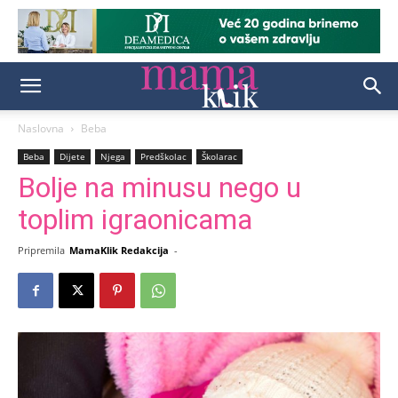
Naslovna
Beba
Beba
Dijete
Njega
Predškolac
Školarac
Bolje na minusu nego u
toplim igraonicama
Pripremila
MamaKlik Redakcija
-