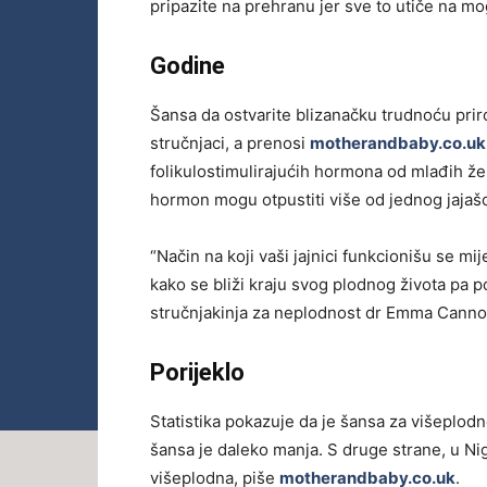
pripazite na prehranu jer sve to utiče na m
Godine
Šansa da ostvarite blizanačku trudnoću pr
stručnjaci, a prenosi
motherandbaby.co.uk
folikulostimulirajućih hormona od mlađih žen
hormon mogu otpustiti više od jednog jajaš
“Način na koji vaši jajnici funkcionišu se mi
kako se bliži kraju svog plodnog života pa po
stručnjakinja za neplodnost dr Emma Canno
Porijeklo
Statistika pokazuje da je šansa za višeplod
šansa je daleko manja. S druge strane, u Nige
višeplodna, piše
motherandbaby.co.uk
.