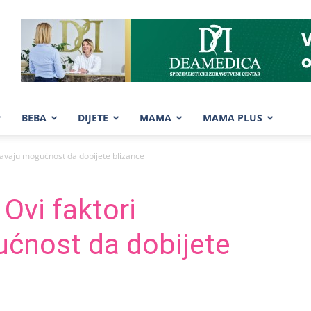
BEBA
DIJETE
MAMA
MAMA PLUS
ćavaju mogućnost da dobijete blizance
Ovi faktori
ćnost da dobijete