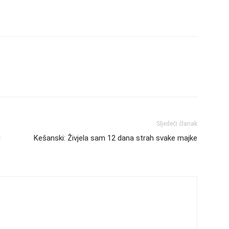
Sljedeći članak
u
Kešanski: Živjela sam 12 dana strah svake majke