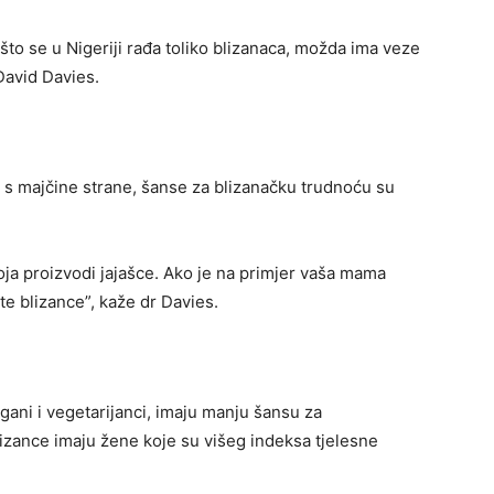
što se u Nigeriji rađa toliko blizanaca, možda ima veze
David Davies.
 s majčine strane, šanse za blizanačku trudnoću su
oja proizvodi jajašce. Ako je na primjer vaša mama
te blizance”, kaže dr Davies.
ni i vegetarijanci, imaju manju šansu za
zance imaju žene koje su višeg indeksa tjelesne