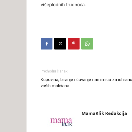
višeplodnih trudnoća.
Prethodni članak
Kupovina, biranje i čuvanje namirnica za ishran
vaših mališana
MamaKlik Redakcija