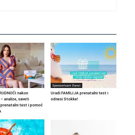
Sponzorisani članci
TRUDNOĆI nakon
Uradi FAMILIJA prenatalni test i
analize, saveti
odnesi Stokke!
 prenatalni test i pomoć
A