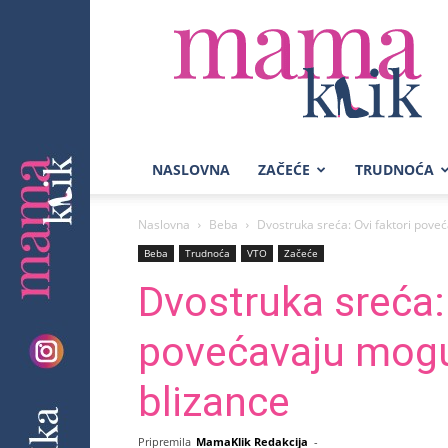
Mama
Klik
NASLOVNA
ZAČEĆE
TRUDNOĆA
Naslovna
Beba
Dvostruka sreća: Ovi faktori pove
Beba
Trudnoća
VTO
Začeće
Dvostruka sreća: 
povećavaju mogu
blizance
Pripremila
MamaKlik Redakcija
-