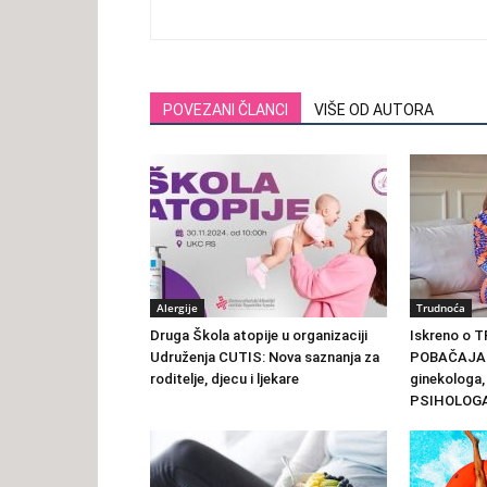
POVEZANI ČLANCI
VIŠE OD AUTORA
Alergije
Trudnoća
Druga Škola atopije u organizaciji
Iskreno o 
Udruženja CUTIS: Nova saznanja za
POBAČAJA – 
roditelje, djecu i ljekare
ginekologa,
PSIHOLOG