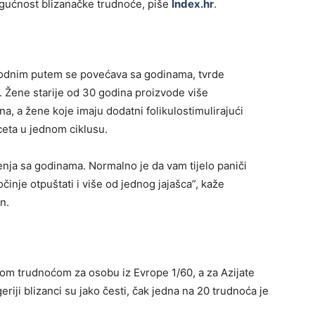
ogućnost blizanačke trudnoće, piše
Index.hr
.
irodnim putem se povećava sa godinama, tvrde
. Žene starije od 30 godina proizvode više
a, a žene koje imaju dodatni folikulostimulirajući
ceta u jednom ciklusu.
jenja sa godinama. Normalno je da vam tijelo paniči
činje otpuštati i više od jednog jajašca”, kaže
n.
nom trudnoćom za osobu iz Evrope 1/60, a za Azijate
riji blizanci su jako česti, čak jedna na 20 trudnoća je