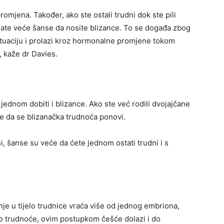
mjena. Također, ako ste ostali trudni dok ste pili
 imate veće šanse da nosite blizance. To se događa zbog
situaciju i prolazi kroz hormonalne promjene tokom
, kaže dr Davies.
jednom dobiti i blizance. Ako ste već rodili dvojajčane
se da se blizanačka trudnoća ponovi.
dni, šanse su veće da ćete jednom ostati trudni i s
e u tijelo trudnice vraća više od jednog embriona,
o trudnoće, ovim postupkom češće dolazi i do