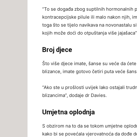
“To se događa zbog suptilnih hormonalnih pro
kontracepcijske pilule ili malo nakon njih,
toga što se tijelo navikava na novonastalu 
kojih može doći do otpuštanja više jajašaca”
Broj djece
Što više djece imate, šanse su veće da ćete 
blizance, imate gotovo četiri puta veće šan
“Ako ste u prošlosti uvijek lako ostajali tru
blizancima”, dodaje dr Davies.
Umjetna oplodnja
S obzirom na to da se tokom umjetne oplodnj
kako bi se povećala vjerovatnoća da dođe d