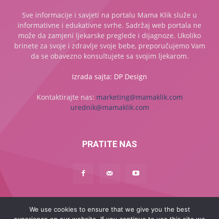
Sve informacije i savjeti na portalu Mama Klik služe u
informativne i edukativne svrhe. Sadržaj web portala ne
može da zamjeni ljekarske preglede i dijagnoze. Ukoliko
brinete za svoje i zdravlje svoje bebe, preporučujemo Vam
da se obavezno konsultujete sa svojim ljekarom.
Izrada sajta: DP Design
Kontaktirajte nas:
marketing@mamaklik.com
urednik@mamaklik.com
PRATITE NAS
We use cookies to ensure that we give you the best
Naslovna
Začeće
Trudnoća
Beba
Dijete
Mama