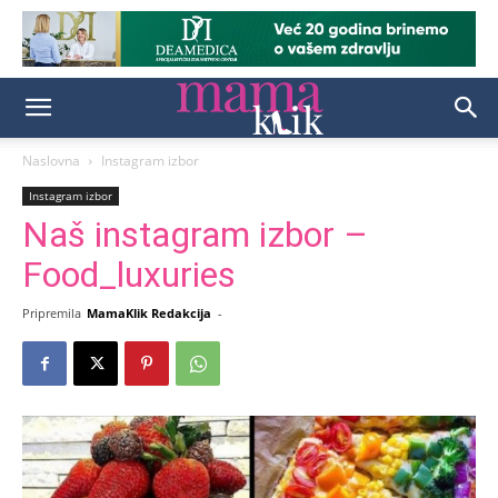
Naslovna
Instagram izbor
Instagram izbor
Naš instagram izbor –
Food_luxuries
Pripremila
MamaKlik Redakcija
-