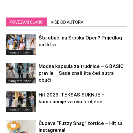
POVEZANI ČLANCI
VIŠE OD AUTORA
Šta obući na Srpska Open? Prijedlog
outfit-a
Instagram izbor
Modna kapsula za trudnice – 6 BASIC
pravila – Sada znaš šta ćeš sutra
obući
Instagram izbor
Hit 2023: TEKSAS SUKNJE –
kombinacije za ovo proljeće
Instagram izbor
Čupave “Fuzzy Shag” tortice – Hit sa
Instagrama!