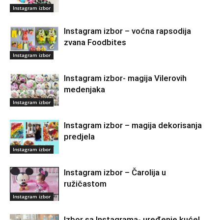
Instagram izbor
Instagram izbor – voćna rapsodija
zvana Foodbites
Instagram izbor
Instagram izbor- magija Vilerovih
medenjaka
Instagram izbor
Instagram izbor – magija dekorisanja
predjela
Instagram izbor
Instagram izbor – Čarolija u
ružičastom
Instagram izbor
Izbor sa Instagrama- uređenje kuće!