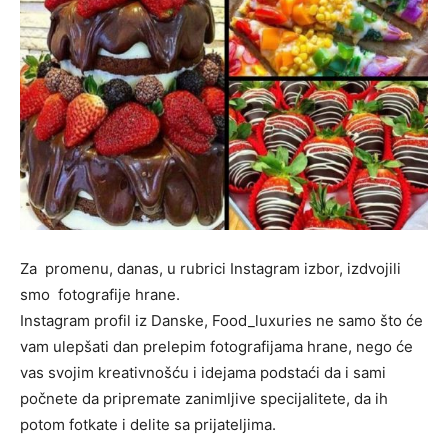
Za promenu, danas, u rubrici Instagram izbor, izdvojili
smo fotografije hrane.
Instagram profil iz Danske, Food_luxuries ne samo što će
vam ulepšati dan prelepim fotografijama hrane, nego će
vas svojim kreativnošću i idejama podstaći da i sami
počnete da pripremate zanimljive specijalitete, da ih
potom fotkate i delite sa prijateljima.