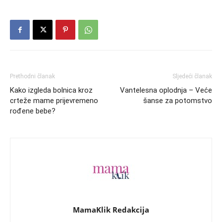
Prethodni članak
Sljedeći članak
Kako izgleda bolnica kroz
Vantelesna oplodnja – Veće
crteže mame prijevremeno
šanse za potomstvo
rođene bebe?
MamaKlik Redakcija